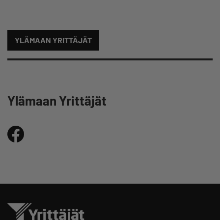
YLÄMAAN YRITTÄJÄT
Ylämaan Yrittäjät