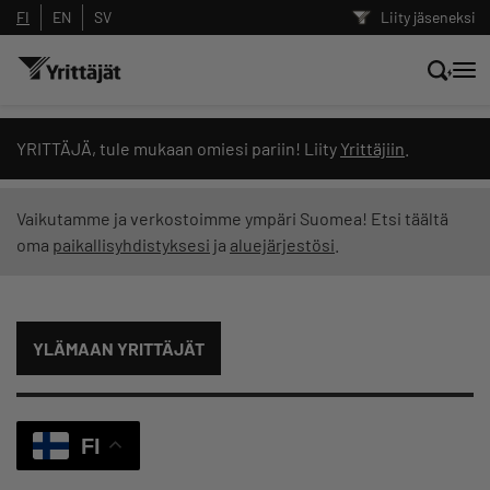
FI
EN
SV
Liity jäseneksi
Hae sivustolta tai kysy suoraan
YRITTÄJÄ, tule mukaan omiesi pariin! Liity
Yrittäjiin
.
Yrittäjien tekoälyltä
Vaikutamme ja verkostoimme ympäri Suomea! Etsi täältä
oma
paikallisyhdistyksesi
ja
aluejärjestösi
.
Hae
Suodata hakutuloksia: näytä kaikki sisältö
YLÄMAAN YRITTÄJÄT
FI