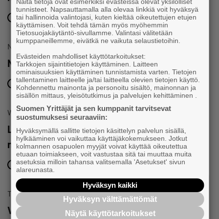
Näitä tietoja ovat esimerkiksi evästeissä olevat yksilölliset
tunnisteet. Napsauttamalla alla olevaa linkkiä voit hyväksyä
tai hallinnoida valintojasi, kuten kieltää oikeutettujen etujen
16.9.2026 klo 08:30 – 09:30
käyttämisen. Voit tehdä tämän myös myöhemmin
Tietosuojakäytäntö-sivullamme. Valintasi välitetään
kumppaneillemme, eivätkä ne vaikuta selaustietoihin.
Nuoret yrittäjät
Evästeiden mahdolliset käyttötarkoitukset:
Nuorten Yrittäjien risteily 2026
Tarkkojen sijaintitietojen käyttäminen. Laitteen
ominaisuuksien käyttäminen tunnistamista varten. Tietojen
tallentaminen laitteelle ja/tai laitteella olevien tietojen käyttö.
2.10.2026 klo 17:00 – 3.10.2026 klo 23:00
Kohdennettu mainonta ja personoitu sisältö, mainonnan ja
sisällön mittaus, yleisötutkimus ja palvelujen kehittäminen .
Suomen Yrittäjät ja sen kumppanit tarvitsevat
Webinaari
suostumuksesi seuraaviin:
Löydä julkiset kilpailutukset ja
Hyväksymällä sallitte tietojen käsittelyn palvelun sisällä,
hylkääminen voi vaikuttaa käyttäjäkokemukseen. Jotkut
niiden bisnesmahdollisuudet
kolmannen osapuolen myyjät voivat käyttää oikeutettua
etuaan toimiakseen, voit vastustaa sitä tai muuttaa muita
asetuksia milloin tahansa valitsemalla 'Asetukset' sivun
7.10.2026 klo 08:30 – 09:30
alareunasta.
Hyväksyn kaikki
Tapahtuma
Hyväksyn välttämättömät
Valtakunnalliset yrittäjäpäivät 2026
Näytä käyttötarkoitukset