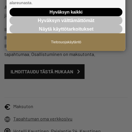
alareunasta.
Aamukahvia tarjolla klo 8.30 alkaen, tietoiskut ja rentoa
Hyväksyn kaikki
jälkipuintia klo 9.00 – 11.00.
Hyväksyn välttämättömät
Näytä käyttötarkoitukset
Ilmoittaudu mukaan heti, sillä paikkoja on rajoitetusti!
Ilmoittaudu
täältä (Webropol)
.
Tietosuojakäytäntö
Ilmoittautuminen sulkeutuu viisi (5) arkipäivää ennen
tapahtumaa. Osallistuminen on maksutonta.
ILMOITTAUDU TÄSTÄ MUKAAN
Maksuton
Tapahtuman oma verkkosivu
Hotelli Kaustinen, Pajalantie 24, Kaustinen