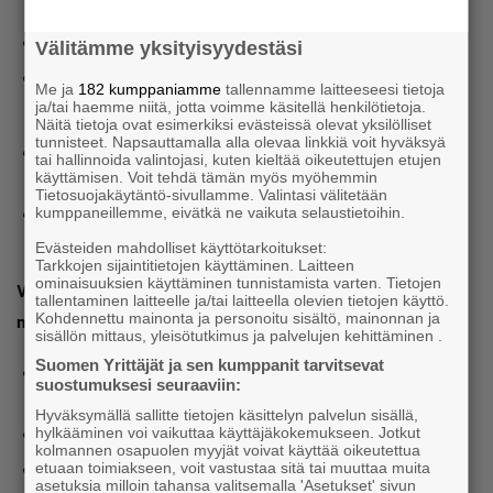
osatyökykyisiä
Lisää näkyvyyttä rekrytointiin TE-liven avulla
Välitämme yksityisyydestäsi
Työmarkkinatori, Imago-valmennukset ja Työllistä
Me ja
182 kumppaniamme
tallennamme laitteeseesi tietoja
taidolla -palvelu työnantajille
ja/tai haemme niitä, jotta voimme käsitellä henkilötietoja.
Näitä tietoja ovat esimerkiksi evästeissä olevat yksilölliset
tunnisteet. Napsauttamalla alla olevaa linkkiä voit hyväksyä
Muutosturva yli 55-vuotiaille uudelleentyöllistymisen
tai hallinnoida valintojasi, kuten kieltää oikeutettujen etujen
tueksi
käyttämisen. Voit tehdä tämän myös myöhemmin
Tietosuojakäytäntö-sivullamme. Valintasi välitetään
Mitä muuta haluaisit tietää? Liitä vinkkisi
kumppaneillemme, eivätkä ne vaikuta selaustietoihin.
ilmoittautumisen yhteyteen.
Evästeiden mahdolliset käyttötarkoitukset:
Tarkkojen sijaintitietojen käyttäminen. Laitteen
ominaisuuksien käyttäminen tunnistamista varten. Tietojen
Valitse itsellesi sopiva ajankohta & paikkakunta ja tule
tallentaminen laitteelle ja/tai laitteella olevien tietojen käyttö.
Kohdennettu mainonta ja personoitu sisältö, mainonnan ja
mukaan!
sisällön mittaus, yleisötutkimus ja palvelujen kehittäminen .
Suomen Yrittäjät ja sen kumppanit tarvitsevat
ti 17.1.2023, Pietarsaari, Ravintola Yrkeskocken,
suostumuksesi seuraaviin:
Puutarhakatu 30
Hyväksymällä sallitte tietojen käsittelyn palvelun sisällä,
ke 18.1.2023, Kaustinen, Hotelli Kaustinen, Pajalantie 24
hylkääminen voi vaikuttaa käyttäjäkokemukseen. Jotkut
kolmannen osapuolen myyjät voivat käyttää oikeutettua
to 26.1.2023, Kokkola, Sokos Hotel Kaarle, Kauppatori 4
etuaan toimiakseen, voit vastustaa sitä tai muuttaa muita
asetuksia milloin tahansa valitsemalla 'Asetukset' sivun