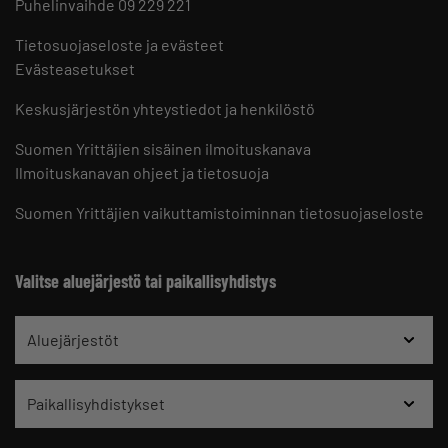
Puhelinvaihde 09 229 221
Tietosuojaseloste ja evästeet
Evästeasetukset
Keskusjärjestön yhteystiedot ja henkilöstö
Suomen Yrittäjien sisäinen ilmoituskanava
Ilmoituskanavan ohjeet ja tietosuoja
Suomen Yrittäjien vaikuttamistoiminnan tietosuojaseloste
Valitse aluejärjestö tai paikallisyhdistys
Aluejärjestöt
Paikallisyhdistykset