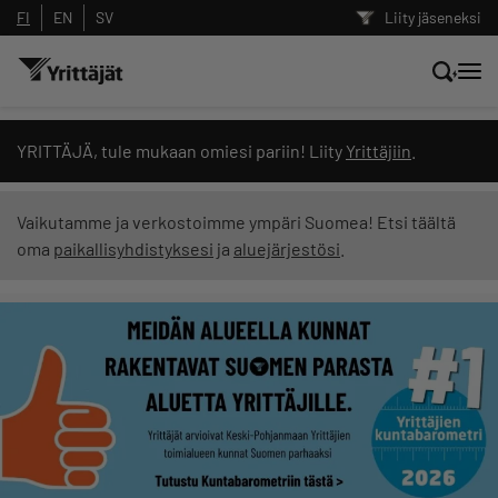
FI
EN
SV
Liity jäseneksi
Hae sivustolta tai kysy suoraan
YRITTÄJÄ, tule mukaan omiesi pariin! Liity
Yrittäjiin
.
Yrittäjien tekoälyltä
Vaikutamme ja verkostoimme ympäri Suomea! Etsi täältä
oma
paikallisyhdistyksesi
ja
aluejärjestösi
.
Hae
Suodata hakutuloksia: näytä kaikki sisältö