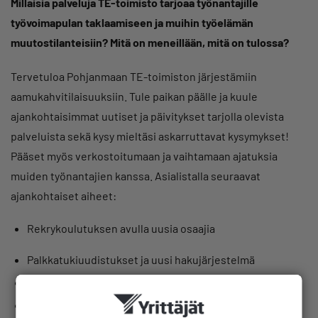
Millaisia palveluja TE-toimisto tarjoaa työnantajille
työvoimapulan taklaamiseen ja muihin työelämän
muutostilanteisiin? Mitä on meneillään, mitä on tulossa?
Tervetuloa Pohjanmaan TE-toimiston järjestämiin
aamukahvitilaisuuksiin. Tule paikan päälle ja kuule
ajankohtaisimmat uutiset ja päivitykset tarjolla olevista
palveluista sekä kysy mieltäsi askarruttavat kysymykset!
Pääset myös verkostoitumaan ja vaihtamaan ajatuksia
muiden työnantajien kanssa. Asialistalla seuraavat
ajankohtaiset aiheet:
Rekrykoulutuksen avulla uusia osaajia
Palkkatukiuudistukset ja uusi hakujärjestelmä
Kuulumiset kansainvälisten rekrytointien kentältä
Työkanava Oy työllistää vaikeimmassa asemassa olevia