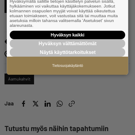
Hyväksymällä sallitte tietojen käsittelyn palvelun sisällä,
ILMOITTAUDU TÄSTÄ MUKAAN
hylkääminen voi vaikuttaa käyttäjäkokemukseen. Jotkut
kolmannen osapuolen myyjät voivat käyttää oikeutettua
etuaan toimiakseen, voit vastustaa sitä tai muuttaa muita
asetuksia milloin tahansa valitsemalla 'Asetukset' sivun
alareunasta.
Hyväksyn kaikki
Maksuton
Hyväksyn välttämättömät
Näytä käyttötarkoitukset
Alvar Aallon katu 3 Seinäjoki
Tietosuojakäytäntö
Aamukahvit
Jaa
Tutustu myös näihin tapahtumiin