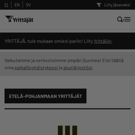
FI
EN
SV
Liity jäseneksi
Hae sivustolta tai kysy suoraan
YRITTÄJÄ, tule mukaan omiesi pariin! Liity
Yrittäjiin
.
Yrittäjien tekoälyltä
Vaikutamme ja verkostoimme ympäri Suomea! Etsi täältä
oma
paikallisyhdistyksesi
ja
aluejärjestösi
.
Hae
Suodata hakutuloksia: näytä kaikki sisältö
ETELÄ-POHJANMAAN YRITTÄJÄT