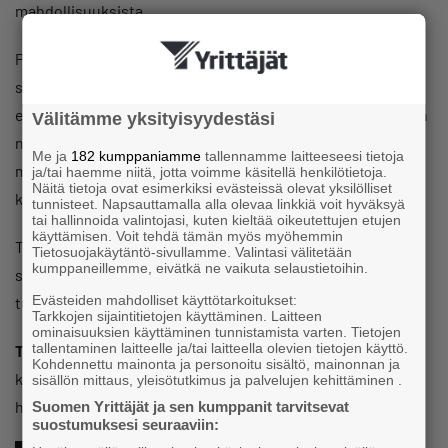
mahdollisuuksista.
Puuteollisuus ja rakentaminen on keskeinen osa
suomalaista elinkeinoelämää ja sen merkitys korostuu
erityisesti kestävän rakentamisen ja kotimaisen osaamisen
Välitämme yksityisyydestäsi
näkökulmasta. Janne Liias avaa puheenvuorossaan muun
Me ja
182 kumppaniamme
tallennamme laitteeseesi tietoja
muassa alan suhdannetilannetta, rakentamisen markkinan
ja/tai haemme niitä, jotta voimme käsitellä henkilötietoja.
Näitä tietoja ovat esimerkiksi evästeissä olevat yksilölliset
kehitystä sekä puun roolia ilmastoviisaissa ratkaisuissa.
tunnisteet. Napsauttamalla alla olevaa linkkiä voit hyväksyä
tai hallinnoida valintojasi, kuten kieltää oikeutettujen etujen
käyttämisen. Voit tehdä tämän myös myöhemmin
Tilaisuus tarjoaa yrittäjille arvokasta ajankohtaista tietoa
Tietosuojakäytäntö-sivullamme. Valintasi välitetään
kumppaneillemme, eivätkä ne vaikuta selaustietoihin.
sekä mahdollisuuden verkostoitumiseen rennossa aamun
Evästeiden mahdolliset käyttötarkoitukset:
tunnelmassa.
Tarkkojen sijaintitietojen käyttäminen. Laitteen
ominaisuuksien käyttäminen tunnistamista varten. Tietojen
tallentaminen laitteelle ja/tai laitteella olevien tietojen käyttö.
Tilaisuus on avoin kaikille yrittäjille
– tervetuloa mukaan
Kohdennettu mainonta ja personoitu sisältö, mainonnan ja
kuulemaan, keskustelemaan ja vaihtamaan ajatuksia sekä
sisällön mittaus, yleisötutkimus ja palvelujen kehittäminen .
hörppäämään aamukaffit!
Suomen Yrittäjät ja sen kumppanit tarvitsevat
suostumuksesi seuraaviin: