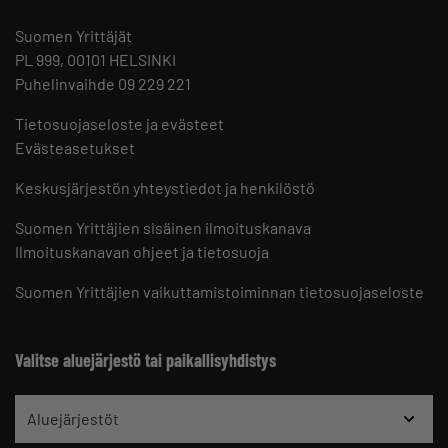
Suomen Yrittäjät
PL 999, 00101 HELSINKI
Puhelinvaihde 09 229 221
Tietosuojaseloste ja evästeet
Evästeasetukset
Keskusjärjestön yhteystiedot ja henkilöstö
Suomen Yrittäjien sisäinen ilmoituskanava
Ilmoituskanavan ohjeet ja tietosuoja
Suomen Yrittäjien vaikuttamistoiminnan tietosuojaseloste
Valitse aluejärjestö tai paikallisyhdistys
Aluejärjestöt