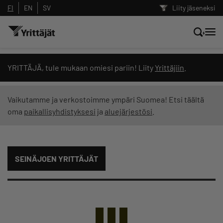
FI
EN
SV
Liity jäseneksi
Hae sivustolta tai kysy suoraan
YRITTÄJÄ, tule mukaan omiesi pariin! Liity
Yrittäjiin
.
Yrittäjien tekoälyltä
Vaikutamme ja verkostoimme ympäri Suomea! Etsi täältä
oma
paikallisyhdistyksesi
ja
aluejärjestösi
.
Hae
Suodata hakutuloksia: näytä kaikki sisältö
SEINÄJOEN YRITTÄJÄT