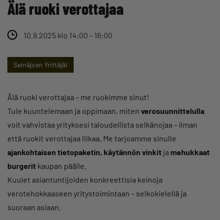
Älä ruoki verottajaa
10.9.2025 klo 14:00 – 16:00
Seinäjoen Yrittäjät
Älä ruoki verottajaa – me ruokimme sinut!
Tule kuuntelemaan ja oppimaan, miten
verosuunnittelulla
voit vahvistaa yrityksesi taloudellista selkänojaa – ilman
että ruokit verottajaa liikaa. Me tarjoamme sinulle
ajankohtaisen tietopaketin, käytännön vinkit
ja
mehukkaat
burgerit
kaupan päälle.
Kuulet asiantuntijoiden konkreettisia keinoja
verotehokkaaseen yritystoimintaan – selkokielellä ja
suoraan asiaan.