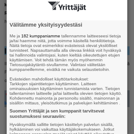
klo 15.00–16.00
Ruokailu
: Keskustelua ja verkostoitumista rennossa
hengessä – burgerit ja juomat talon puolesta.
Välitämme yksityisyydestäsi
Me ja
182 kumppaniamme
tallennamme laitteeseesi tietoja
ja/tai haemme niitä, jotta voimme käsitellä henkilötietoja.
Näitä tietoja ovat esimerkiksi evästeissä olevat yksilölliset
Ilmoittautuminen ja ennakkokysymykset
tunnisteet. Napsauttamalla alla olevaa linkkiä voit hyväksyä
tai hallinnoida valintojasi, kuten kieltää oikeutettujen etujen
käyttämisen. Voit tehdä tämän myös myöhemmin
Ilmoittautumisen yhteydessä voit jättää ennakkokysymyksiä
Tietosuojakäytäntö-sivullamme. Valintasi välitetään
kumppaneillemme, eivätkä ne vaikuta selaustietoihin.
Priiman asiantuntijoille – näin sisältöä voidaan räätälöidä
Evästeiden mahdolliset käyttötarkoitukset:
osallistujien tarpeisiin.
Tarkkojen sijaintitietojen käyttäminen. Laitteen
ominaisuuksien käyttäminen tunnistamista varten. Tietojen
tallentaminen laitteelle ja/tai laitteella olevien tietojen käyttö.
Ilmoittaudu mukaan viimeistään 6.9.2025 tällä
Kohdennettu mainonta ja personoitu sisältö, mainonnan ja
lomakkeella:
sisällön mittaus, yleisötutkimus ja palvelujen kehittäminen .
Suomen Yrittäjät ja sen kumppanit tarvitsevat
suostumuksesi seuraaviin:
Hyväksymällä sallitte tietojen käsittelyn palvelun sisällä,
hylkääminen voi vaikuttaa käyttäjäkokemukseen. Jotkut