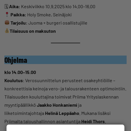
🗓
Aika:
Keskiviikko 10.9.2025 klo 14.00–16.00
Paikka:
Holy Smoke, Seinäjoki
Tarjoilu:
Juoma + burgeri osallistujille
Tilaisuus on maksuton
Ohjelma
klo 14.00–15.00
Koulutus
: Verosuunnittelun perusteet osakeyhtiöille –
konkreettisia keinoja vero- ja talousrakenteen optimointiin.
Tilaisuuden kouluttajina toimivat Priima Yrityslaskennan
myyntipäällikkö
Jaakko Honkaniemi
ja
liiketoimintajohtaja
Helinä Leppäaho
. Mukana lisäksi
Priimalta taloushallinnon asiantuntija
Heidi Thors
.