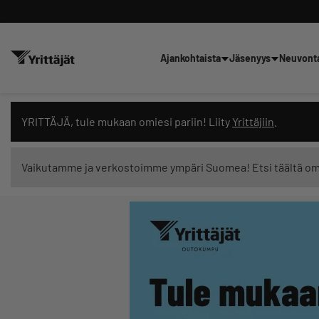
Ajankohtaista
Jäsenyys
Neuvont
Hae sivustolta tai kysy suoraan 
YRITTÄJÄ, tule mukaan omiesi pariin! Liity
Yrittäjiin
.
Vaikutamme ja verkostoimme ympäri Suomea! Etsi täältä o
Suodata hakutuloksia: näytä kaikki sisältö