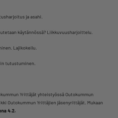
usharjoitus ja asahi.
eutetaan käytännössä? Liikkuvuusharjoittelu.
minen. Lajikokeilu.
iin tutustuminen.
tokummun Yrittäjät yhteistyössä Outokummun
kki Outokummun Yrittäjien jäsenyrittäjät. Mukaan
ona 4.2.