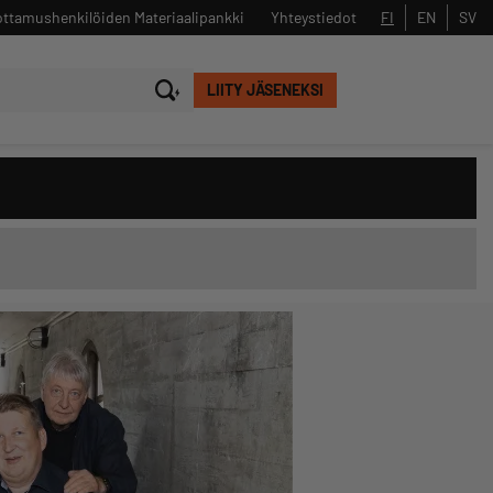
ttamushenkilöiden Materiaalipankki
Yhteystiedot
FI
EN
SV
LIITY JÄSENEKSI
Sulje
Hae