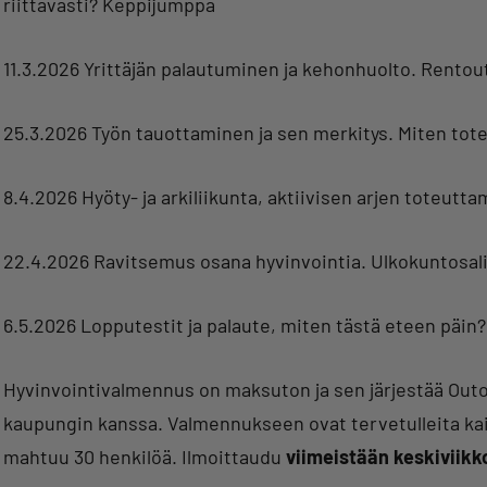
riittävästi? Keppijumppa
11.3.2026 Yrittäjän palautuminen ja kehonhuolto. Rentout
25.3.2026 Työn tauottaminen ja sen merkitys. Miten tot
8.4.2026 Hyöty- ja arkiliikunta, aktiivisen arjen toteutta
22.4.2026 Ravitsemus osana hyvinvointia. Ulkokuntosal
6.5.2026 Lopputestit ja palaute, miten tästä eteen päin?
Hyvinvointivalmennus on maksuton ja sen järjestää Ou
kaupungin kanssa. Valmennukseen ovat tervetulleita kai
mahtuu 30 henkilöä. Ilmoittaudu
viimeistään keskiviikk