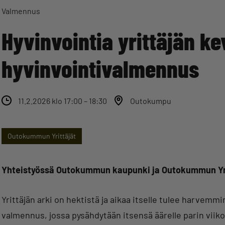
Valmennus
Hyvinvointia yrittäjän ke
hyvinvointivalmennus
11.2.2026 klo 17:00 – 18:30
Outokumpu
Outokummun Yrittäjät
Yhteistyössä Outokummun kaupunki ja Outokummun Yri
Yrittäjän arki on hektistä ja aikaa itselle tulee harvemmin
valmennus, jossa pysähdytään itsensä äärelle parin viiko