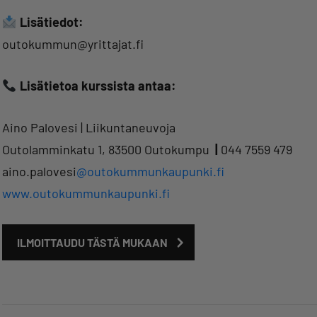
Lisätiedot:
outokummun@yrittajat.fi
Lisätietoa kurssista antaa:
Aino Palovesi | Liikuntaneuvoja
Outolamminkatu 1, 83500 Outokumpu
|
044 7559 479
aino.palovesi
@outokummunkaupunki.fi
www.outokummunkaupunki.fi
ILMOITTAUDU TÄSTÄ MUKAAN