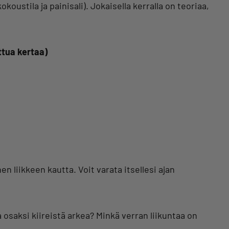
ustila ja painisali). Jokaisella kerralla on teoriaa,
ttua kertaa)
n liikkeen kautta. Voit varata itsellesi ajan
 osaksi kiireistä arkea? Minkä verran liikuntaa on