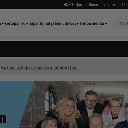
Kirjaudu Jäsenpalveluun
Luo
a
Tietopankki
Tapahtumat ja koulutukset
Tietoa meistä
Yrittäjien tekoälyltä
ma
paikallisyhdistyksesi
ja
aluejärjestösi
.