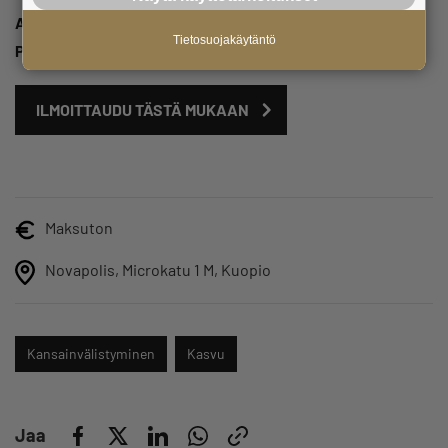
Aika:
ke 5.2.2025 klo 8:15-8:45
Tietosuojakäytäntö
Paikka:
Gastro, Novapolis, Microkatu 1 M, Kuopio
ILMOITTAUDU TÄSTÄ MUKAAN
Maksuton
Novapolis, Microkatu 1 M, Kuopio
Kansainvälistyminen
Kasvu
Jaa