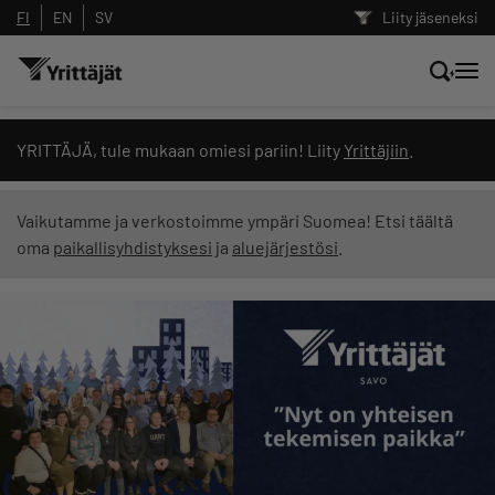
FI
EN
SV
Liity jäseneksi
Hae sivustolta tai kysy suoraan
YRITTÄJÄ, tule mukaan omiesi pariin! Liity
Yrittäjiin
.
Yrittäjien tekoälyltä
Vaikutamme ja verkostoimme ympäri Suomea! Etsi täältä
oma
paikallisyhdistyksesi
ja
aluejärjestösi
.
Hae
Suodata hakutuloksia: näytä kaikki sisältö