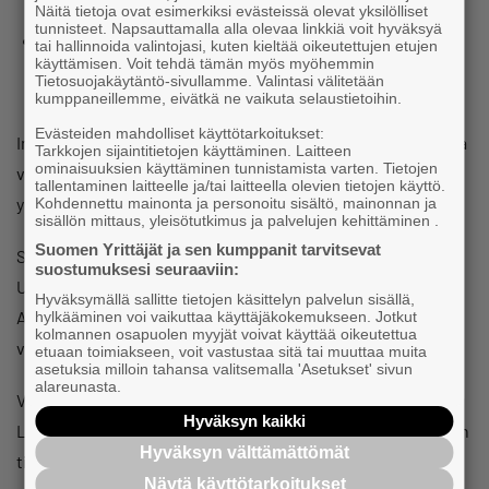
Kaleva 15.1.2025
Näitä tietoja ovat esimerkiksi evästeissä olevat yksilölliset
tunnisteet. Napsauttamalla alla olevaa linkkiä voit hyväksyä
Sa­vo­lais­yri­tys­ten pro­jek­tis­ta kasvoi en­nä­tys­suu­ri vien­
tai hallinnoida valintojasi, kuten kieltää oikeutettujen etujen
käyttämisen. Voit tehdä tämän myös myöhemmin
nin­edis­tä­mis­mat­ka Poh­jois-Ruot­siin – mi­nis­te­ri Tavio
Tietosuojakäytäntö-sivullamme. Valintasi välitetään
antaa ve­to­apua, Lapin Kansa 15.1.2025
kumppaneillemme, eivätkä ne vaikuta selaustietoihin.
Evästeiden mahdolliset käyttötarkoitukset:
International Call -kansainvälistymispalvelu aloitti lentonsa
Tarkkojen sijaintitietojen käyttäminen. Laitteen
ominaisuuksien käyttäminen tunnistamista varten. Tietojen
vuoden 2024 alussa ja mukana on yli 40 pohjoissavolaista
tallentaminen laitteelle ja/tai laitteella olevien tietojen käyttö.
yritystä. Mitä palvelu tarjoaa ja kenelle se on suunnattu?
Kohdennettu mainonta ja personoitu sisältö, mainonnan ja
sisällön mittaus, yleisötutkimus ja palvelujen kehittäminen .
Suomen Yrittäjät ja sen kumppanit tarvitsevat
Seuraava kohdemarkkinamatka kohdistuu Puolaan ja
suostumuksesi seuraaviin:
Ukrainan jälleenrakennusta vuoden 2026 alussa.
Hyväksymällä sallitte tietojen käsittelyn palvelun sisällä,
Aamuinfossa avaamme mitä Puolan ja Ukrainan markkinat
hylkääminen voi vaikuttaa käyttäjäkokemukseen. Jotkut
kolmannen osapuolen myyjät voivat käyttää oikeutettua
voivat pohjoissavolaisille yrityksille tarjota!
etuaan toimiakseen, voit vastustaa sitä tai muuttaa muita
asetuksia milloin tahansa valitsemalla 'Asetukset' sivun
alareunasta.
Voit osallistua tilaisuuteen paikan päällä tai etäyhteydellä.
Hyväksyn kaikki
Lähetämme Teams-linkin etäyhteydellä osallistuville ennen
Hyväksyn välttämättömät
tilaisuutta.
Näytä käyttötarkoitukset