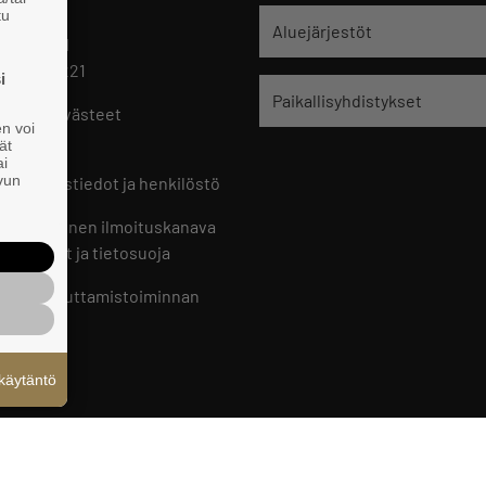
tu
jät
Aluejärjestöt
 HELSINKI
 09 229 221
i
Paikallisyhdistykset
oste ja evästeet
en voi
set
ät
ai
ivun
ön yhteystiedot ja henkilöstö
jien sisäinen ilmoituskanava
an ohjeet ja tietosuoja
jien vaikuttamistoiminnan
oste
käytäntö