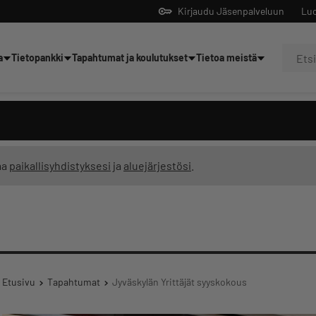
Kirjaudu Jäsenpalveluun
Luo
a
Tietopankki
Tapahtumat ja koulutukset
Tietoa meistä
Yrittäjien tekoälyltä
ma
paikallisyhdistyksesi
ja
aluejärjestösi
.
Etusivu
Tapahtumat
Jyväskylän Yrittäjät syyskokous