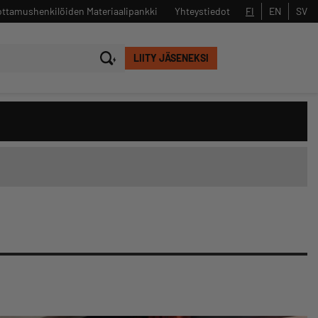
ttamushenkilöiden Materiaalipankki
Yhteystiedot
FI
EN
SV
LIITY JÄSENEKSI
Sulje
Hae