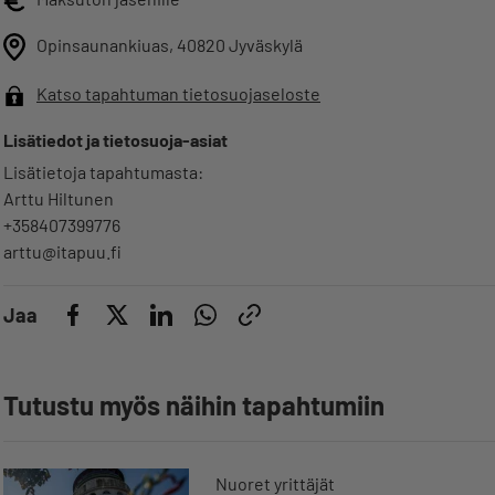
Opinsaunankiuas, 40820 Jyväskylä
Katso tapahtuman tietosuojaseloste
Lisätiedot ja tietosuoja-asiat
Lisätietoja tapahtumasta:
Arttu Hiltunen
+358407399776
arttu@itapuu.fi
Jaa
Tutustu myös näihin tapahtumiin
Nuoret yrittäjät