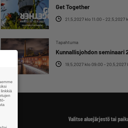
Get Together
21.5.2027 klo 11:00 – 22.5.2027 
Tapahtuma
Kunnallisjohdon seminaari 
19.5.2027 klo 09:00 – 20.5.2027 
 haemme
iksi
linkkiä
 etujen
tö-
uta
Valitse aluejärjestö tai paik
/tai