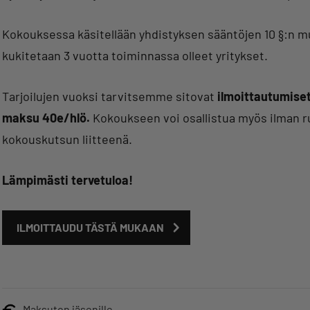
Kokouksessa käsitellään yhdistyksen sääntöjen 10 §:n mu
kukitetaan 3 vuotta toiminnassa olleet yritykset.
Tarjoilujen vuoksi tarvitsemme sitovat
ilmoittautumise
maksu 40e/hlö.
Kokoukseen voi osallistua myös ilman ru
kokouskutsun liitteenä.
Lämpimästi tervetuloa!
ILMOITTAUDU TÄSTÄ MUKAAN
Maksuton jäsenille