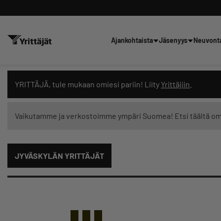
Ajankohtaista
Jäsenyys
Neuvont
Hae sivustolta tai kysy suoraan 
YRITTÄJÄ, tule mukaan omiesi pariin! Liity
Yrittäjiin
.
Vaikutamme ja verkostoimme ympäri Suomea! Etsi täältä o
Suodata hakutuloksia: näytä kaikki sisältö
JYVÄSKYLÄN YRITTÄJÄT