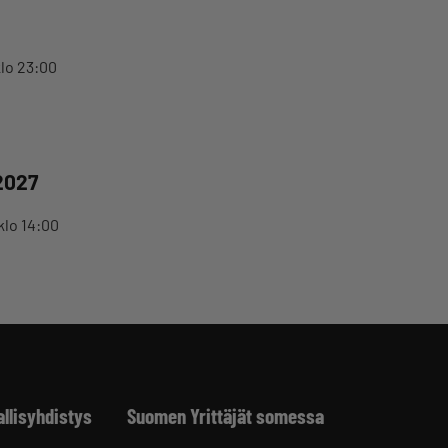
klo 23:00
2027
klo 14:00
allisyhdistys
Suomen Yrittäjät somessa