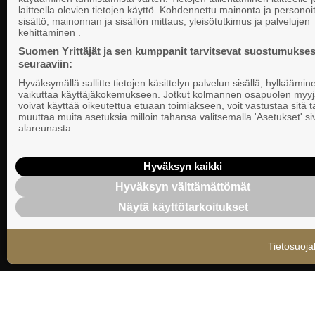
laitteella olevien tietojen käyttö. Kohdennettu mainonta ja personoi
Suomen Yrittä
sisältö, mainonnan ja sisällön mittaus, yleisötutkimus ja palvelujen
Valtakunnallista, alueellista ja paikallista
PL 999, 00101
kehittäminen .
vaikuttamista pk-yrittäjien puolesta.
Puhelinvaihde
Suomen Yrittäjät ja sen kumppanit tarvitsevat suostumukses
seuraaviin:
Tietosuojasel
Hyväksymällä sallitte tietojen käsittelyn palvelun sisällä, hylkäämin
Evästeasetuk
vaikuttaa käyttäjäkokemukseen. Jotkut kolmannen osapuolen myyj
voivat käyttää oikeutettua etuaan toimiakseen, voit vastustaa sitä t
muuttaa muita asetuksia milloin tahansa valitsemalla 'Asetukset' s
Keskusjärjest
alareunasta.
Suomen Yrittä
Ilmoituskanav
Hyväksyn kaikki
Hyväksyn välttämättömät
Suomen Yrittä
Näytä käyttötarkoitukset
tietosuojasel
Tietosuoja