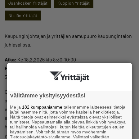
Juankosken Yrittäjät
Kuopion Yrittäjät
Nilsiän Yrittäjät
Kaupunginjohtajan ja yrittäjien aamupuuro kaupungintalon
juhlasalissa.
Aika:
Ke 18.2.2026 klo 8:30-10:00
Paikka:
Kuopion kaupungintalon juhlasali, Tulliportinkatu
31.
Ohjelmassa kuulemme puuron ja verkostoitumisen ohella
Välitämme yksityisyydestäsi
ajankohtaiset kuulumiset Kuopion alueen
Me ja
182 kumppaniamme
tallennamme laitteeseesi tietoja
elinvoimaisuudesta sekä tulevista toimenpiteistä
ja/tai haemme niitä, jotta voimme käsitellä henkilötietoja.
Näitä tietoja ovat esimerkiksi evästeissä olevat yksilölliset
elinkeinojohtaja
Jukka Pitkäseltä
. Business Kuopio haluaa
tunnisteet. Napsauttamalla alla olevaa linkkiä voit hyväksyä
huomioida kaikkien Kuopion alueella toimivien
tai hallinnoida valintojasi, kuten kieltää oikeutettujen etujen
käyttämisen. Voit tehdä tämän myös myöhemmin
yrittäjäyhdistysten
Vuoden 2025 yrittäjiä
ja jakaa
Tietosuojakäytäntö-sivullamme. Valintasi välitetään