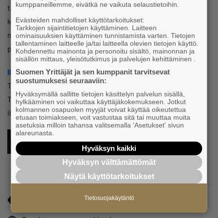
kumppaneillemme, eivätkä ne vaikuta selaustietoihin.
tilaisuudessa tunnustukset heille. Lopuksi kuulemme
Evästeiden mahdolliset käyttötarkoitukset:
kunkin yrittäjäyhdistyksen puheenvuorot tai muut
Tarkkojen sijaintitietojen käyttäminen. Laitteen
muistamiset (mm. vuoden yksinyrittäjä palkitaan
ominaisuuksien käyttäminen tunnistamista varten. Tietojen
tallentaminen laitteelle ja/tai laitteella olevien tietojen käyttö.
perinteiseen tapaan Kuopion Yrittäjien toimesta)
Kohdennettu mainonta ja personoitu sisältö, mainonnan ja
sisällön mittaus, yleisötutkimus ja palvelujen kehittäminen .
Ilmoittaudu tästä
9.2.2026 mennessä!
Suomen Yrittäjät ja sen kumppanit tarvitsevat
suostumuksesi seuraaviin:
Tapahtuma on maksuton, mutta vaatii ilmoittautumisen.
Hyväksymällä sallitte tietojen käsittelyn palvelun sisällä,
Tapahtumaan mahtuu mukaan 150 ensimmäiseksi
hylkääminen voi vaikuttaa käyttäjäkokemukseen. Jotkut
kolmannen osapuolen myyjät voivat käyttää oikeutettua
ilmoittautunutta.
etuaan toimiakseen, voit vastustaa sitä tai muuttaa muita
asetuksia milloin tahansa valitsemalla 'Asetukset' sivun
alareunasta.
ILMOITTAUDU TÄSTÄ MUKAAN
Hyväksyn kaikki
Hyväksyn välttämättömät
Näytä käyttötarkoitukset
Maksuton
Tietosuojakäytäntö