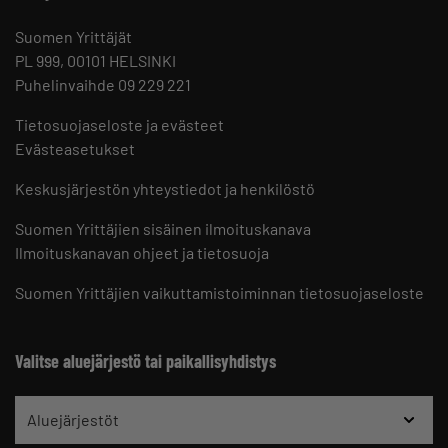
Suomen Yrittäjät
PL 999, 00101 HELSINKI
Puhelinvaihde 09 229 221
Tietosuojaseloste ja evästeet
Evästeasetukset
Keskusjärjestön yhteystiedot ja henkilöstö
Suomen Yrittäjien sisäinen ilmoituskanava
Ilmoituskanavan ohjeet ja tietosuoja
Suomen Yrittäjien vaikuttamistoiminnan tietosuojaseloste
Valitse aluejärjestö tai paikallisyhdistys
Aluejärjestöt