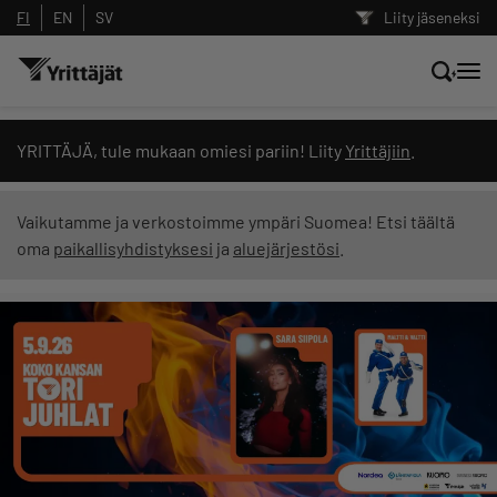
FI
EN
SV
Liity jäseneksi
Hae sivustolta tai kysy suoraan
YRITTÄJÄ, tule mukaan omiesi pariin! Liity
Yrittäjiin
.
Yrittäjien tekoälyltä
Vaikutamme ja verkostoimme ympäri Suomea! Etsi täältä
oma
paikallisyhdistyksesi
ja
aluejärjestösi
.
Hae
Suodata hakutuloksia: näytä kaikki sisältö