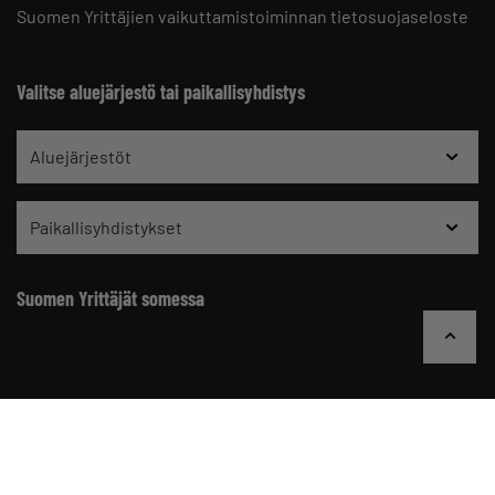
Suomen Yrittäjien vaikuttamistoiminnan tietosuojaseloste
Valitse aluejärjestö tai paikallisyhdistys
Aluejärjestöt
Paikallisyhdistykset
Suomen Yrittäjät somessa