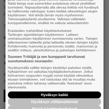
liikuntakerhon kanssa, olisiko padel sinun lajisi.
Näitä tietoja ovat esimerkiksi evästeissä olevat yksilölliset
Tutustumme lajiin valmentajan opastuksella. Tämä
tunnisteet. Napsauttamalla alla olevaa linkkiä voit hyväksyä
tai hallinnoida valintojasi, kuten kieltää oikeutettujen etujen
tutustuminen sopii erinomaisesti ensikertalaisille.
käyttämisen. Voit tehdä tämän myös myöhemmin
Tietosuojakäytäntö-sivullamme. Valintasi välitetään
kumppaneillemme, eivätkä ne vaikuta selaustietoihin.
Tutustuminen toteutuu, jos osallistujia on kahdeksan.
Evästeiden mahdolliset käyttötarkoitukset:
Tarkkojen sijaintitietojen käyttäminen. Laitteen
VAKUUTUS
ominaisuuksien käyttäminen tunnistamista varten. Tietojen
tallentaminen laitteelle ja/tai laitteella olevien tietojen käyttö.
Jokainen huolehtii omasta vakuutusturvastaan itse.
Kohdennettu mainonta ja personoitu sisältö, mainonnan ja
sisällön mittaus, yleisötutkimus ja palvelujen kehittäminen .
Vantaan Yrittäjät “Liike-energiaa elämään” sponsored by
Suomen Yrittäjät ja sen kumppanit tarvitsevat
suostumuksesi seuraaviin:
Vantaan Energia
Hyväksymällä sallitte tietojen käsittelyn palvelun sisällä,
hylkääminen voi vaikuttaa käyttäjäkokemukseen. Jotkut
Ilmoittaudu linkistä suoraan Nimenhuutoon viimeistään
kolmannen osapuolen myyjät voivat käyttää oikeutettua
etuaan toimiakseen, voit vastustaa sitä tai muuttaa muita
7.10.
asetuksia milloin tahansa valitsemalla 'Asetukset' sivun
alareunasta.
Hyväksyn kaikki
ILMOITTAUDU TÄSTÄ MUKAAN
Hyväksyn välttämättömät
Näytä käyttötarkoitukset