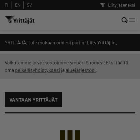
FI
EN
SV
Liity jäseneksi
Hae sivustolta tai kysy suoraan
YRITTÄJÄ, tule mukaan omiesi pariin! Liity
Yrittäjiin
.
Yrittäjien tekoälyltä
Vaikutamme ja verkostoimme ympäri Suomea! Etsi täältä
oma
paikallisyhdistyksesi
ja
aluejärjestösi
.
Hae
Suodata hakutuloksia: näytä kaikki sisältö
VANTAAN YRITTÄJÄT