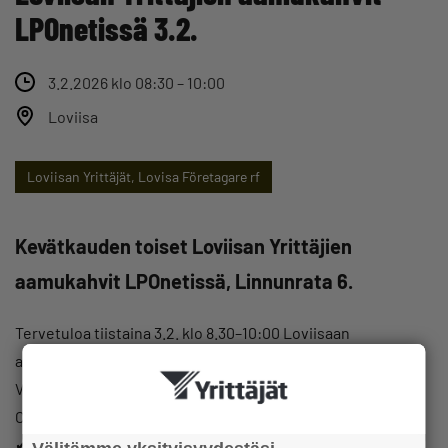
LPOnetissä 3.2.
3.2.2026 klo 08:30 – 10:00
Loviisa
Loviisan Yrittäjät, Lovisa Företagare rf
Kevätkauden toiset Loviisan Yrittäjien
aamukahvit LPOnetissä, Linnunrata 6.
Tervetuloa tiistaina 3.2. klo 8.30–10:00 Loviisaan
aamukahville!
Verkostoidutaan ja jutellaan vapaasti, mitä Microsoft 365
Copilot voisi tarkoittaa yrityksellesi:
✔ Hyödyt arkeen