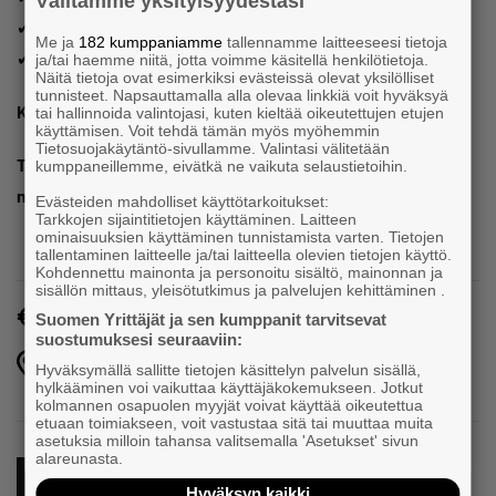
Välitämme yksityisyydestäsi
✔ Tietoturva ja hallittu käyttöönotto
Me ja
182 kumppaniamme
tallennamme laitteeseesi tietoja
✔ Kokemuksia ja ajatuksia yhdessä
ja/tai haemme niitä, jotta voimme käsitellä henkilötietoja.
Näitä tietoja ovat esimerkiksi evästeissä olevat yksilölliset
tunnisteet. Napsauttamalla alla olevaa linkkiä voit hyväksyä
Kenelle:
Loviisan alueen yrittäjille ja päättäjille
tai hallinnoida valintojasi, kuten kieltää oikeutettujen etujen
käyttämisen. Voit tehdä tämän myös myöhemmin
Tietosuojakäytäntö-sivullamme. Valintasi välitetään
Tule mukaan – jaetaan ideoita ja oivalluksia tekoälyn
kumppaneillemme, eivätkä ne vaikuta selaustietoihin.
mahdollisuuksista!
Evästeiden mahdolliset käyttötarkoitukset:
Tarkkojen sijaintitietojen käyttäminen. Laitteen
ominaisuuksien käyttäminen tunnistamista varten. Tietojen
tallentaminen laitteelle ja/tai laitteella olevien tietojen käyttö.
Kohdennettu mainonta ja personoitu sisältö, mainonnan ja
sisällön mittaus, yleisötutkimus ja palvelujen kehittäminen .
Maksuton
Suomen Yrittäjät ja sen kumppanit tarvitsevat
suostumuksesi seuraaviin:
Linnunrata 6, 07900 Loviisa,
Hyväksymällä sallitte tietojen käsittelyn palvelun sisällä,
Loviisa
hylkääminen voi vaikuttaa käyttäjäkokemukseen. Jotkut
kolmannen osapuolen myyjät voivat käyttää oikeutettua
etuaan toimiakseen, voit vastustaa sitä tai muuttaa muita
asetuksia milloin tahansa valitsemalla 'Asetukset' sivun
alareunasta.
Puheenaihe
Tekoäly
Uudet jäsenet
Hyväksyn kaikki