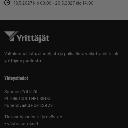
19.5.2027 klo 09:00 – 20.5.2027 klo 14:00
Valtakunnallista, alueellista ja paikallista vaikuttamista pk-
yrittäjien puolesta.
Yhteystiedot
Suomen Yrittäjät
PL 999, 00101 HELSINKI
Puhelinvaihde 09 229 221
Tietosuojaseloste ja evästeet
Evästeasetukset