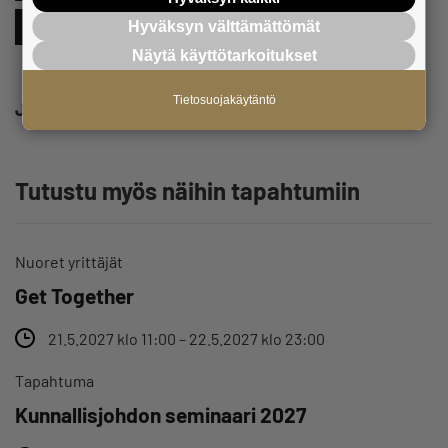
Hyväksyn välttämättömät
Uudet yritykset
Verkostoituminen
Yhteistyö
Näytä käyttötarkoitukset
Tietosuojakäytäntö
Jaa
Tutustu myös näihin tapahtumiin
Nuoret yrittäjät
Get Together
21.5.2027 klo 11:00 – 22.5.2027 klo 23:00
Tapahtuma
Kunnallisjohdon seminaari 2027