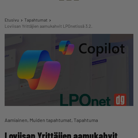
Etusivu
Tapahtumat
Loviisan Yrittäjien aamukahvit LPOnetissä 3.2.
Aamiainen
Muiden tapahtumat
Tapahtuma
Loviisan Yrittäjien aamukahvit