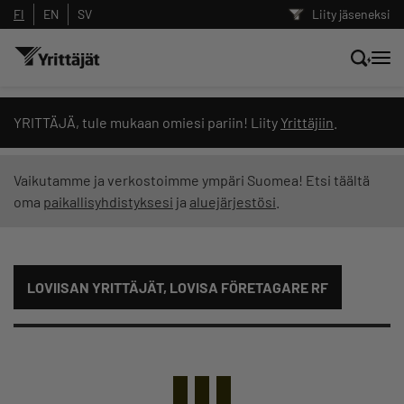
FI
EN
SV
Liity jäseneksi
Hae sivustolta tai kysy suoraan
YRITTÄJÄ, tule mukaan omiesi pariin! Liity
Yrittäjiin
.
Yrittäjien tekoälyltä
Vaikutamme ja verkostoimme ympäri Suomea! Etsi täältä
oma
paikallisyhdistyksesi
ja
aluejärjestösi
.
Hae
Suodata hakutuloksia: näytä kaikki sisältö
LOVIISAN YRITTÄJÄT, LOVISA FÖRETAGARE RF