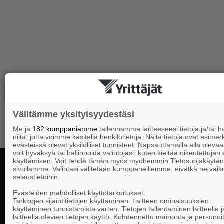
Välitämme yksityisyydestäsi
Me ja
182 kumppaniamme
tallennamme laitteeseesi tietoja ja/tai
niitä, jotta voimme käsitellä henkilötietoja. Näitä tietoja ovat esimerk
evästeissä olevat yksilölliset tunnisteet. Napsauttamalla alla olevaa 
voit hyväksyä tai hallinnoida valintojasi, kuten kieltää oikeutettujen
käyttämisen. Voit tehdä tämän myös myöhemmin Tietosuojakäytän
sivullamme. Valintasi välitetään kumppaneillemme, eivätkä ne vaik
selaustietoihin.
Yhteystiedot
Evästeiden mahdolliset käyttötarkoitukset:
Tarkkojen sijaintitietojen käyttäminen. Laitteen ominaisuuksien
käyttäminen tunnistamista varten. Tietojen tallentaminen laitteelle ja
laitteella olevien tietojen käyttö. Kohdennettu mainonta ja personoi
Suomen Yrittä