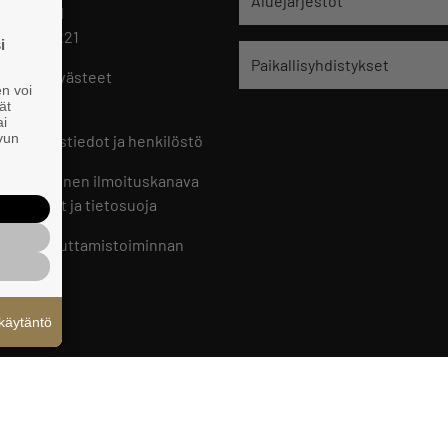
Aluejärjestöt
 HELSINKI
 09 229 221
i
Paikallisyhdistykset
oste ja evästeet
en voi
set
ät
ai
ivun
ön yhteystiedot ja henkilöstö
jien sisäinen ilmoituskanava
an ohjeet ja tietosuoja
jien vaikuttamistoiminnan
oste
käytäntö