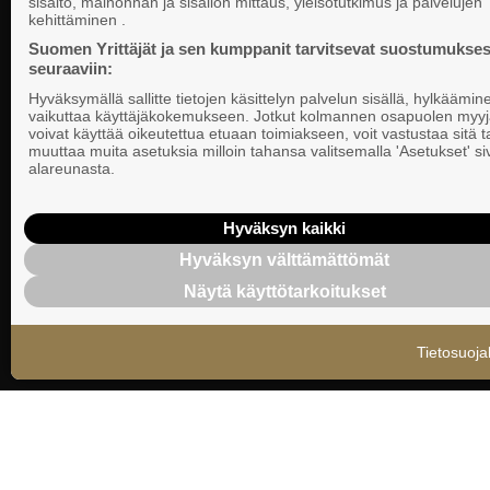
sisältö, mainonnan ja sisällön mittaus, yleisötutkimus ja palvelujen
Valtakunnallista, alueellista ja paikallista
PL 999, 00101
kehittäminen .
vaikuttamista pk-yrittäjien puolesta.
Puhelinvaihde
Suomen Yrittäjät ja sen kumppanit tarvitsevat suostumukses
seuraaviin:
Tietosuojasel
Hyväksymällä sallitte tietojen käsittelyn palvelun sisällä, hylkäämin
Evästeasetuk
vaikuttaa käyttäjäkokemukseen. Jotkut kolmannen osapuolen myyj
voivat käyttää oikeutettua etuaan toimiakseen, voit vastustaa sitä t
muuttaa muita asetuksia milloin tahansa valitsemalla 'Asetukset' s
Keskusjärjest
alareunasta.
Suomen Yrittä
Ilmoituskanav
Hyväksyn kaikki
Hyväksyn välttämättömät
Suomen Yrittä
Näytä käyttötarkoitukset
tietosuojasel
Tietosuoja