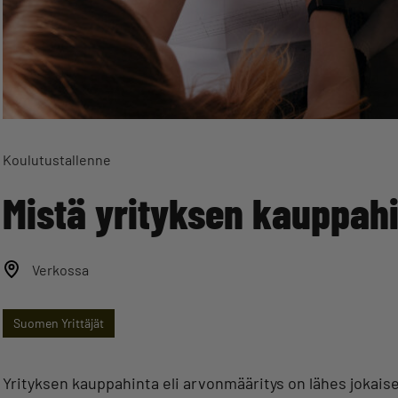
Koulutustallenne
Mistä yrityksen kauppah
Verkossa
Suomen Yrittäjät
Yrityksen kauppahinta eli arvonmääritys on lähes jokaisen