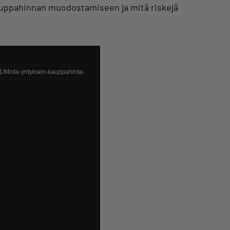
auppahinnan muodostamiseen ja mitä riskejä
/11/Mista-yrityksen-kauppahinta-