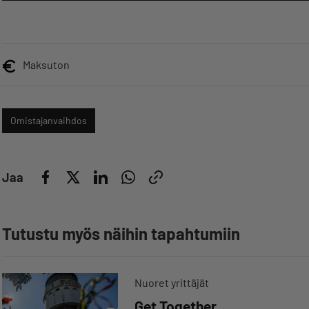
Maksuton
Omistajanvaihdos
Jaa
Tutustu myös näihin tapahtumiin
Nuoret yrittäjät
Get Together