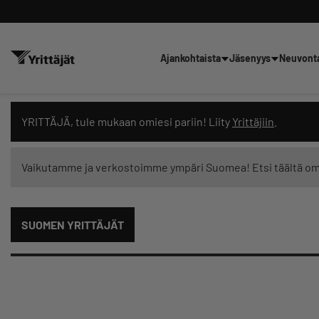
Ajankohtaista
Jäsenyys
Neuvont
Hae sivustolta tai kysy suoraan 
YRITTÄJÄ, tule mukaan omiesi pariin! Liity
Yrittäjiin
.
Vaikutamme ja verkostoimme ympäri Suomea! Etsi täältä o
Suodata hakutuloksia: näytä kaikki sisältö
SUOMEN YRITTÄJÄT