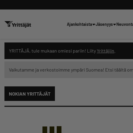
Ajankohtaista
Jäsenyys
Neuvont
Hae sivustolta tai kysy suoraan 
YRITTÄJÄ, tule mukaan omiesi pariin! Liity
Yrittäjiin
.
Vaikutamme ja verkostoimme ympäri Suomea! Etsi täältä o
Suodata hakutuloksia: näytä kaikki sisältö
NOKIAN YRITTÄJÄT