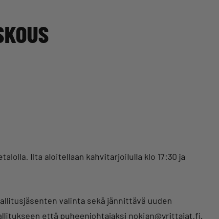
YSKOUS
olla. Ilta aloitellaan kahvitarjoilulla klo 17:30 ja
llitusjäsenten valinta sekä jännittävä uuden
llitukseen että puheenjohtajaksi nokian@yrittajat.fi.