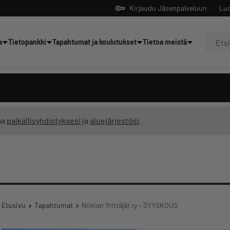
Kirjaudu Jäsenpalveluun
Luo
a
Tietopankki
Tapahtumat ja koulutukset
Tietoa meistä
Yrittäjien tekoälyltä
ma
paikallisyhdistyksesi
ja
aluejärjestösi
.
Etusivu
Tapahtumat
Nokian Yrittäjät ry – SYYSKOUS