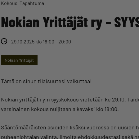
Kokous
Tapahtuma
Nokian Yrittäjät ry – SY
29.10.2025 klo 18:00 – 20:00
Nokian Yrittäjät
Tämä on sinun tilaisuutesi vaikuttaa!
Nokian yrittäjät ry:n syyskokous vietetään ke 29.10. Taidetal
varsinainen kokous nuijitaan alkavaksi klo 18:00.
Sääntömääräisten asioiden lisäksi vuorossa on uusien ha
puheenjohtajan valinta. Ilmoita ehdokkuudestasi sekä ha