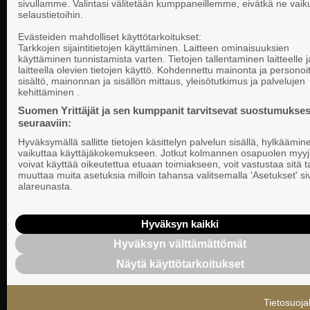
sivullamme. Valintasi välitetään kumppaneillemme, eivätkä ne vaik
selaustietoihin.
Yhteystiedot
Evästeiden mahdolliset käyttötarkoitukset:
Tarkkojen sijaintitietojen käyttäminen. Laitteen ominaisuuksien
käyttäminen tunnistamista varten. Tietojen tallentaminen laitteelle ja
laitteella olevien tietojen käyttö. Kohdennettu mainonta ja personoi
Suomen Yrittä
sisältö, mainonnan ja sisällön mittaus, yleisötutkimus ja palvelujen
Valtakunnallista, alueellista ja paikallista
PL 999, 00101
kehittäminen .
vaikuttamista pk-yrittäjien puolesta.
Puhelinvaihde
Suomen Yrittäjät ja sen kumppanit tarvitsevat suostumukses
seuraaviin:
Tietosuojasel
Hyväksymällä sallitte tietojen käsittelyn palvelun sisällä, hylkäämin
Evästeasetuk
vaikuttaa käyttäjäkokemukseen. Jotkut kolmannen osapuolen myyj
voivat käyttää oikeutettua etuaan toimiakseen, voit vastustaa sitä t
muuttaa muita asetuksia milloin tahansa valitsemalla 'Asetukset' s
Keskusjärjest
alareunasta.
Suomen Yrittä
Ilmoituskanav
Hyväksyn kaikki
Hyväksyn välttämättömät
Suomen Yrittä
Näytä käyttötarkoitukset
tietosuojasel
Tietosuoja