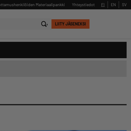
ttamushenkilöiden Materiaalipankki
Yhteystiedot
FI
EN
SV
LIITY JÄSENEKSI
Sulje
Hae