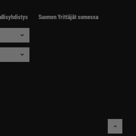
allisyhdistys
Suomen Yrittäjät somessa