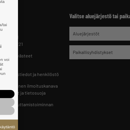
uta
Valitse aluejärjestö tai paik
/tai
tu
jät
Aluejärjestöt
 HELSINKI
 09 229 221
i
Paikallisyhdistykset
oste ja evästeet
en voi
set
ät
ai
ivun
ön yhteystiedot ja henkilöstö
jien sisäinen ilmoituskanava
an ohjeet ja tietosuoja
jien vaikuttamistoiminnan
oste
käytäntö