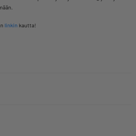
mään.
an
linkin
kautta!