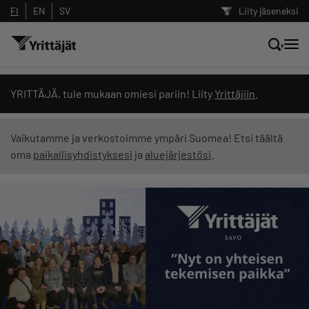
FI
EN
SV
Liity jäseneksi
Hae sivustolta tai kysy suoraan
YRITTÄJÄ, tule mukaan omiesi pariin! Liity
Yrittäjiin
.
Yrittäjien tekoälyltä
Vaikutamme ja verkostoimme ympäri Suomea! Etsi täältä
oma
paikallisyhdistyksesi
ja
aluejärjestösi
.
Hae
Suodata hakutuloksia: näytä kaikki sisältö