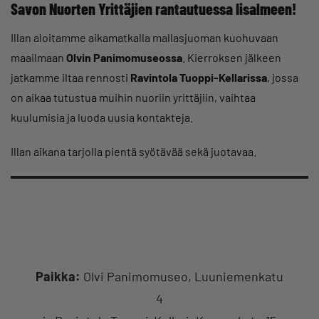
Savon Nuorten Yrittäjien rantautuessa Iisalmeen!
Illan aloitamme aikamatkalla mallasjuoman kuohuvaan
maailmaan
Olvin Panimomuseossa
. Kierroksen jälkeen
jatkamme iltaa rennosti
Ravintola Tuoppi-Kellarissa
, jossa
on aikaa tutustua muihin nuoriin yrittäjiin, vaihtaa
kuulumisia ja luoda uusia kontakteja.
Illan aikana tarjolla pientä syötävää sekä juotavaa.
Paikka:
Olvi Panimomuseo, Luuniemenkatu
4