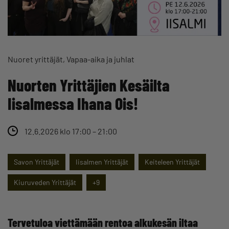
Nuoret yrittäjät
Vapaa-aika ja juhlat
Nuorten Yrittäjien Kesäilta
Iisalmessa Ihana Ois!
12.6.2026 klo 17:00 – 21:00
Savon Yrittäjät
Iisalmen Yrittäjät
Keiteleen Yrittäjät
Kiuruveden Yrittäjät
+9
Tervetuloa viettämään rentoa alkukesän iltaa