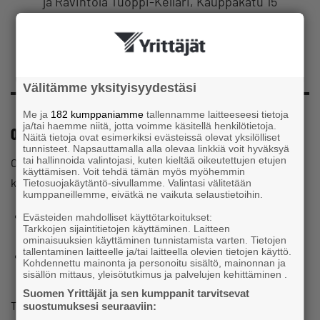
ja Ravintola Tuoppi-Kellari, Kauppakatu 15
Aika:
perjantai 12. kesäkuuta klo 17.00-21.00
Välitämme yksityisyydestäsi
Me ja
182 kumppaniamme
tallennamme laitteeseesi tietoja
ja/tai haemme niitä, jotta voimme käsitellä henkilötietoja.
Oletko lähdössä tapahtumaan Kuopiosta?
Näitä tietoja ovat esimerkiksi evästeissä olevat yksilölliset
tunnisteet. Napsauttamalla alla olevaa linkkiä voit hyväksyä
tai hallinnoida valintojasi, kuten kieltää oikeutettujen etujen
Olemme varanneet tapahtumaosallistujille yhteensä 10
käyttämisen. Voit tehdä tämän myös myöhemmin
kappaletta Kuopio-Iisalmi-Kuopio menopaluu-junalippuja
Tietosuojakäytäntö-sivullamme. Valintasi välitetään
kumppaneillemme, eivätkä ne vaikuta selaustietoihin.
Aikataulu:
Lähtö Kuopion juna-asema 15.39 – Iisalmi
Evästeiden mahdolliset käyttötarkoitukset:
Tarkkojen sijaintitietojen käyttäminen. Laitteen
16.39
&
Paluu Iisalmi 21.28 – Kuopio 22.28
ominaisuuksien käyttäminen tunnistamista varten. Tietojen
tallentaminen laitteelle ja/tai laitteella olevien tietojen käyttö.
Voit ilmoittaumisen yhteydessä varata itsellesi
Kohdennettu mainonta ja personoitu sisältö, mainonnan ja
menopaluulipun
sisällön mittaus, yleisötutkimus ja palvelujen kehittäminen .
Suomen Yrittäjät ja sen kumppanit tarvitsevat
Tapahtuma on maksuton ja K18.
suostumuksesi seuraaviin: