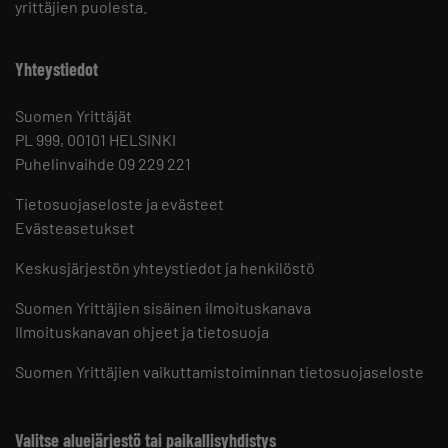
yrittäjien puolesta.
Yhteystiedot
Suomen Yrittäjät
PL 999, 00101 HELSINKI
Puhelinvaihde 09 229 221
Tietosuojaseloste ja evästeet
Evästeasetukset
Keskusjärjestön yhteystiedot ja henkilöstö
Suomen Yrittäjien sisäinen ilmoituskanava
Ilmoituskanavan ohjeet ja tietosuoja
Suomen Yrittäjien vaikuttamistoiminnan tietosuojaseloste
Valitse aluejärjestö tai paikallisyhdistys