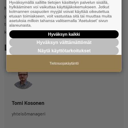
Hyväksymällä sallitte tietojen käsittelyn palvelun sisällä,
hylkääminen voi vaikuttaa käyttäjäkokemukseen. Jotkut
Nuorten Yrittäjien toiminta on tarkoitettu alle 36-vuotiaille
kolmannen osapuolen myyjät voivat käyttää oikeutettua
yrittäjille, mutta Olet tervetullut Savon Nuorten Yrittäjien
etuaan toimiakseen, voit vastustaa sitä tai muuttaa muita
asetuksia milloin tahansa valitsemalla 'Asetukset' sivun
tapahtumiin nuorenmielisinä yrittäjänä tai yrittäjyydestä
alareunasta.
kiinnostuneena!
Hyväksyn kaikki
Hyväksyn välttämättömät
Lisätiedot
Näytä käyttötarkoitukset
Tietosuojakäytäntö
Tomi Kosonen
yhteisömanageri