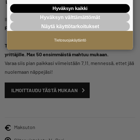
Lämpimästi tervetuloa!
Hyväksyn kaikki
Hyväksyn välttämättömät
Illan mahdollistavat yhteistyössä
Satakunnan Yrittäjät,
Näytä käyttötarkoitukset
Fennia/Elo ja Elisa
.
Tietosuojakäytäntö
Tapahtuma sopii kaikille nuorille ja nuorenmielisille
yrittäjille.
Max 50 ensimmäistä mahtuu mukaan.
Varaa siis pian paikkasi viimeistään 7.11. mennessä, ettet jää
nuolemaan näppejäsi!
ILMOITTAUDU TÄSTÄ MUKAAN
Maksuton