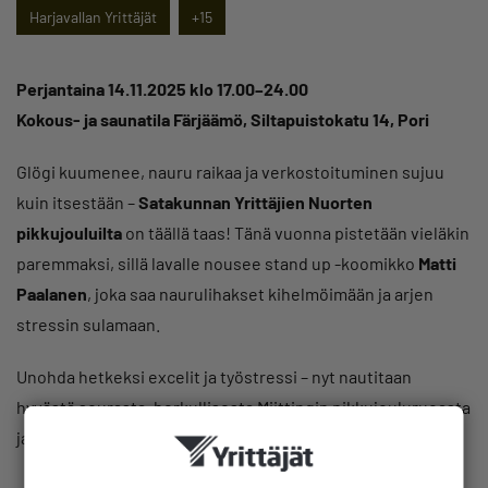
Harjavallan Yrittäjät
+15
Perjantaina 14.11.2025 klo 17.00–24.00
Kokous- ja saunatila Färjäämö, Siltapuistokatu 14, Pori
Glögi kuumenee, nauru raikaa ja verkostoituminen sujuu
kuin itsestään –
Satakunnan Yrittäjien Nuorten
pikkujouluilta
on täällä taas! Tänä vuonna pistetään vieläkin
paremmaksi, sillä lavalle nousee stand up -koomikko
Matti
Paalanen
, joka saa naurulihakset kihelmöimään ja arjen
stressin sulamaan.
Unohda hetkeksi excelit ja työstressi – nyt nautitaan
hyvästä seurasta, herkullisesta Miittingin pikkujouluruoasta
ja räväkästä huumorista.