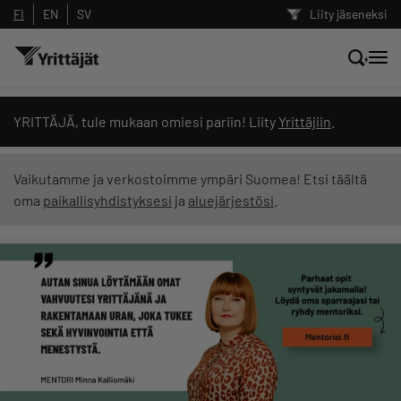
FI
EN
SV
Liity jäseneksi
Hae sivustolta tai kysy suoraan
YRITTÄJÄ, tule mukaan omiesi pariin! Liity
Yrittäjiin
.
Yrittäjien tekoälyltä
Vaikutamme ja verkostoimme ympäri Suomea! Etsi täältä
oma
paikallisyhdistyksesi
ja
aluejärjestösi
.
Hae
Suodata hakutuloksia: näytä kaikki sisältö