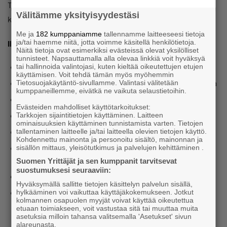
Tule tapaamaan muita nuoria yrittäjiä, solmimaan uusia
Välitämme yksityisyydestäsi
kontakteja ja rentoutumaan saunan ja poreiden äärellä.
Me ja
182 kumppaniamme
tallennamme laitteeseesi tietoja
ja/tai haemme niitä, jotta voimme käsitellä henkilötietoja.
Illan ohjelma:
Näitä tietoja ovat esimerkiksi evästeissä olevat yksilölliset
tunnisteet. Napsauttamalla alla olevaa linkkiä voit hyväksyä
17.00 Ovet aukeavat
tai hallinnoida valintojasi, kuten kieltää oikeutettujen etujen
käyttämisen. Voit tehdä tämän myös myöhemmin
17.30 Ruokailu – nautitaan Miittingin pikkujouluherkuista
Tietosuojakäytäntö-sivullamme. Valintasi välitetään
kumppaneillemme, eivätkä ne vaikuta selaustietoihin.
19.00 Yllätysnumero & verkostoitumista
Evästeiden mahdolliset käyttötarkoitukset:
20.00 Stand up show by Matti Paalanen
Tarkkojen sijaintitietojen käyttäminen. Laitteen
ominaisuuksien käyttäminen tunnistamista varten. Tietojen
21.00 Sauna, poreet & rentoa hengailua
tallentaminen laitteelle ja/tai laitteella olevien tietojen käyttö.
Kohdennettu mainonta ja personoitu sisältö, mainonnan ja
24.00 Ilta päättyy
sisällön mittaus, yleisötutkimus ja palvelujen kehittäminen .
Suomen Yrittäjät ja sen kumppanit tarvitsevat
suostumuksesi seuraaviin:
Ilmoittaudu mukaan 7.11. mennessä:
Hyväksymällä sallitte tietojen käsittelyn palvelun sisällä,
www.lyyti.in/pikkujoulut14112025
hylkääminen voi vaikuttaa käyttäjäkokemukseen. Jotkut
kolmannen osapuolen myyjät voivat käyttää oikeutettua
etuaan toimiakseen, voit vastustaa sitä tai muuttaa muita
asetuksia milloin tahansa valitsemalla 'Asetukset' sivun
alareunasta.