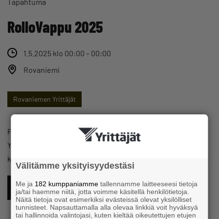
Tapahtuma
RolloVappu 2025
1.5.2025 klo 00:00 – 00:00
Rovaniemi
Rovaniemen Yrittäjät
Perinteinen koko perheen vappujuhla, jonka Rovaniemen
Yrittäjät ry tarjoaa kaupunkilaisille jo ties kuinka monetta
kertaa – tervetuloa mukaan!
Välitämme yksityisyydestäsi
Me ja
182 kumppaniamme
tallennamme laitteeseesi tietoja
LISÄÄ KALENTERIIN
ja/tai haemme niitä, jotta voimme käsitellä henkilötietoja.
Näitä tietoja ovat esimerkiksi evästeissä olevat yksilölliset
tunnisteet. Napsauttamalla alla olevaa linkkiä voit hyväksyä
tai hallinnoida valintojasi, kuten kieltää oikeutettujen etujen