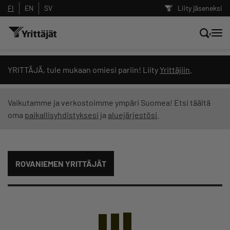
FI
EN
SV
Liity jäseneksi
Hae sivustolta tai kysy suoraan
YRITTÄJÄ, tule mukaan omiesi pariin! Liity
Yrittäjiin
.
Yrittäjien tekoälyltä
Vaikutamme ja verkostoimme ympäri Suomea! Etsi täältä
oma
paikallisyhdistyksesi
ja
aluejärjestösi
.
Hae
Suodata hakutuloksia: näytä kaikki sisältö
ROVANIEMEN YRITTÄJÄT