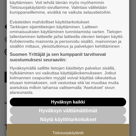
käyttämisen. Voit tehdä tämän myös myöhemmin
Tietosuojakäytäntö-sivullamme. Valintasi välitetään
kumppaneillemme, eivätkä ne vaikuta selaustietoihin.
Evästeiden mahdolliset käyttötarkoitukset:
Maksuton
Tarkkojen sijaintitietojen käyttäminen. Laitteen
ominaisuuksien käyttäminen tunnistamista varten. Tietojen
tallentaminen laitteelle ja/tai laitteella olevien tietojen käyttö.
Tapahtuman oma verkkosivu
Kohdennettu mainonta ja personoitu sisältö, mainonnan ja
sisällön mittaus, yleisötutkimus ja palvelujen kehittäminen .
Rovaniemi
Suomen Yrittäjät ja sen kumppanit tarvitsevat
suostumuksesi seuraaviin:
Hyväksymällä sallitte tietojen käsittelyn palvelun sisällä,
hylkääminen voi vaikuttaa käyttäjäkokemukseen. Jotkut
Tapahtumat
kolmannen osapuolen myyjät voivat käyttää oikeutettua
etuaan toimiakseen, voit vastustaa sitä tai muuttaa muita
asetuksia milloin tahansa valitsemalla 'Asetukset' sivun
alareunasta.
Jaa
Hyväksyn kaikki
Hyväksyn välttämättömät
Näytä käyttötarkoitukset
Tutustu myös näihin tapahtumiin
Tietosuojakäytäntö