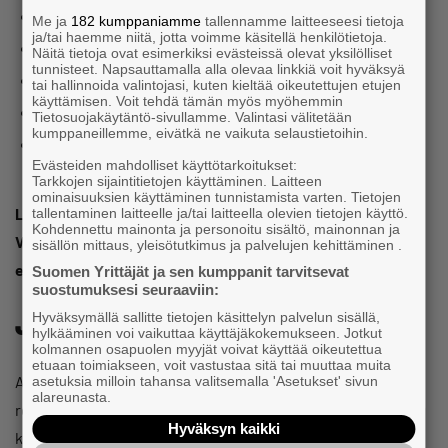
Mitä joukkueelta edellytetään:
Me ja
182 kumppaniamme
tallennamme laitteeseesi tietoja
ja/tai haemme niitä, jotta voimme käsitellä henkilötietoja.
Vähintään 2 hlö, joukkuiden henkilöiden ylärajaa ei ole
Näitä tietoja ovat esimerkiksi evästeissä olevat yksilölliset
tunnisteet. Napsauttamalla alla olevaa linkkiä voit hyväksyä
Vähintään 15-vuoden ikä
tai hallinnoida valintojasi, kuten kieltää oikeutettujen etujen
käyttämisen. Voit tehdä tämän myös myöhemmin
Nopeutta tärkeämpää on hyvä fiilis ja heittäytymiskyky
Tietosuojakäytäntö-sivullamme. Valintasi välitetään
kumppaneillemme, eivätkä ne vaikuta selaustietoihin.
Rata on n. 5 km pitkä ja sisältää n. 13-17 erilaista estettä
Evästeiden mahdolliset käyttötarkoitukset:
(liian rajut esteet voi tarvittaessa kiertää).
Tarkkojen sijaintitietojen käyttäminen. Laitteen
ominaisuuksien käyttäminen tunnistamista varten. Tietojen
Liput juoksuun ovat nyt myynnissä, t
oimi siis nopeasti.
tallentaminen laitteelle ja/tai laitteella olevien tietojen käyttö.
Kohdennettu mainonta ja personoitu sisältö, mainonnan ja
Vaikka olemme lisänneet lippujen määrää, on ne myyty
sisällön mittaus, yleisötutkimus ja palvelujen kehittäminen .
ennenkin loppuun ennätysajassa!
Suomen Yrittäjät ja sen kumppanit tarvitsevat
suostumuksesi seuraaviin:
Jatka päivää bändien kanssa
Hyväksymällä sallitte tietojen käsittelyn palvelun sisällä,
hylkääminen voi vaikuttaa käyttäjäkokemukseen. Jotkut
kolmannen osapuolen myyjät voivat käyttää oikeutettua
etuaan toimiakseen, voit vastustaa sitä tai muuttaa muita
Aiemmista vuosista poiketen, juoksun jälkeen pääsee heti
asetuksia milloin tahansa valitsemalla 'Asetukset' sivun
alareunasta.
rentoutumaan ja jatkamaan energistä päivää porukalla
Hyväksyn kaikki
kolmen bändin ilmaiskeikalla, joka löytyy heti