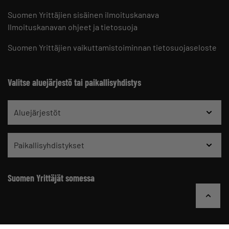
Suomen Yrittäjien sisäinen ilmoituskanava
Ilmoituskanavan ohjeet ja tietosuoja
Suomen Yrittäjien vaikuttamistoiminnan tietosuojaseloste
Valitse aluejärjestö tai paikallisyhdistys
Aluejärjestöt
Paikallisyhdistykset
Suomen Yrittäjät somessa