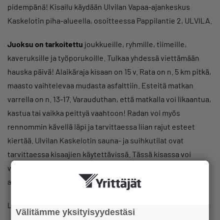
pidempänä! Kisailu käydään Ulvilan Vapaa-ajankeskus
Kaskelotin piha-alueella, osoitteessa Pappilantie 2, ULVILA.
Juoksu on tarkoitettu
joukkueille, ryhmille, tiimeille,
kaveruksille ja työporukoille. Tulkaa yhdessä viettämään
hauska päivä! Alaikäraja kisaan on 15 v. Rata on n. 5 km pitkä,
maasto vaihtelevaa mudasta asfalttiin. Esteitä matkan
varrella on n. 13-17. Varauduthan, että matkalla voi likaantua,
kastua tai vaikka peittyä vaahtoon! Radan voi myös
rennommin kävellä läpi ja tarvittaessa liian rajut esteet
kiertää. Ulvilan Kaskelotin sauna- ja suihkutilat ovat
tarvittaessa kisaajien käytettävissä. Tässä kisassa voi
voittaa parhaimmalla tsemppauksella tai upeimmalla
asustuksella!
Liput vain
20 € /hlö + Evention palvelumaksut
.
Välitämme yksityisyydestäsi