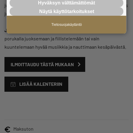
Hyväksyn välttämättömät
juoksukilpailualueen tuntumasta. Alueelta löytyy apua myös
Näytä käyttötarkoitukset
juoksunjälkeiseen mahan murinaan sekä nesteytykseen.
Tietosuojakäytäntö
Ja mikä parasta – ei maksa yhtään mitään!
Tervetuloa siis
porukalla juoksemaan ja fiilistelemään tai vain
kuuntelemaan hyvää musiikkia ja nauttimaan kesäpäivästä.
ILMOITTAUDU TÄSTÄ MUKAAN
LISÄÄ KALENTERIIN
Maksuton