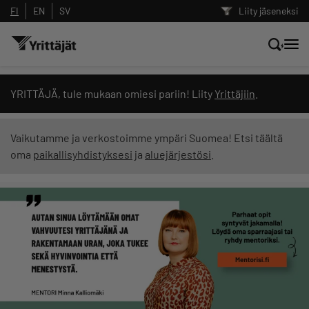
FI
EN
SV
Liity jäseneksi
Hae sivustolta tai kysy suoraan
YRITTÄJÄ, tule mukaan omiesi pariin! Liity
Yrittäjiin
.
Yrittäjien tekoälyltä
Vaikutamme ja verkostoimme ympäri Suomea! Etsi täältä
oma
paikallisyhdistyksesi
ja
aluejärjestösi
.
Hae
Suodata hakutuloksia: näytä kaikki sisältö