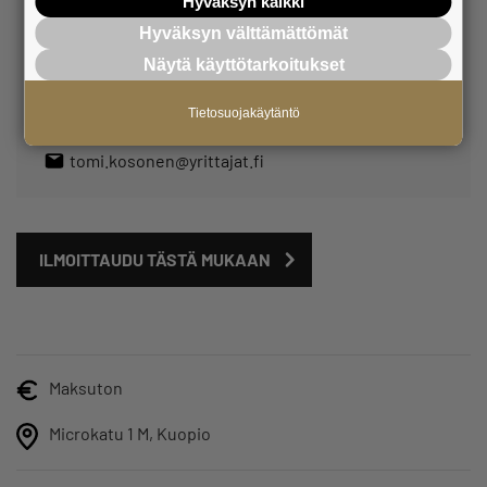
Hyväksyn kaikki
Tomi Kosonen
Hyväksyn välttämättömät
yhteisömanageri
Näytä käyttötarkoitukset
Tietosuojakäytäntö
050 564 3824
tomi.kosonen@yrittajat.fi
ILMOITTAUDU TÄSTÄ MUKAAN
Maksuton
Microkatu 1 M, Kuopio