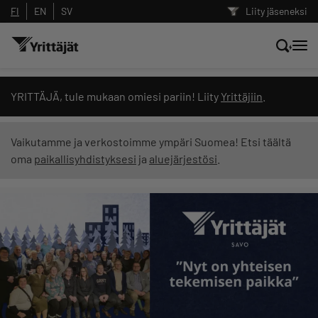
FI
EN
SV
Liity jäseneksi
Hae sivustolta tai kysy suoraan
YRITTÄJÄ, tule mukaan omiesi pariin! Liity
Yrittäjiin
.
Yrittäjien tekoälyltä
Vaikutamme ja verkostoimme ympäri Suomea! Etsi täältä
oma
paikallisyhdistyksesi
ja
aluejärjestösi
.
Hae
Suodata hakutuloksia: näytä kaikki sisältö