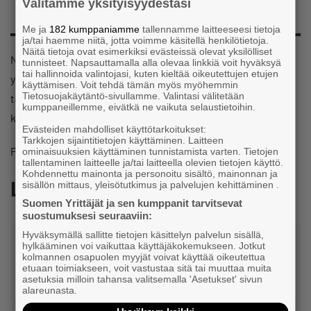
Välitämme yksityisyydestäsi
Me ja
182 kumppaniamme
tallennamme laitteeseesi tietoja
ja/tai haemme niitä, jotta voimme käsitellä henkilötietoja.
Näitä tietoja ovat esimerkiksi evästeissä olevat yksilölliset
Nuorten Yrittäjien toiminta on tarkoitettu alle 36-vuotiaille
tunnisteet. Napsauttamalla alla olevaa linkkiä voit hyväksyä
tai hallinnoida valintojasi, kuten kieltää oikeutettujen etujen
yrittäjille, mutta Olet tervetullut Savon Nuorten Yrittäjien
käyttämisen. Voit tehdä tämän myös myöhemmin
Tietosuojakäytäntö-sivullamme. Valintasi välitetään
tapahtumiin nuorenmielisinä yrittäjänä tai yrittäjyydestä
kumppaneillemme, eivätkä ne vaikuta selaustietoihin.
kiinnostuneena!
Evästeiden mahdolliset käyttötarkoitukset:
Tarkkojen sijaintitietojen käyttäminen. Laitteen
Paikkoja rajoitetusti, joten ilmoittauduthan etukäteen.
ominaisuuksien käyttäminen tunnistamista varten. Tietojen
tallentaminen laitteelle ja/tai laitteella olevien tietojen käyttö.
Kohdennettu mainonta ja personoitu sisältö, mainonnan ja
Lisätiedot
sisällön mittaus, yleisötutkimus ja palvelujen kehittäminen .
Suomen Yrittäjät ja sen kumppanit tarvitsevat
suostumuksesi seuraaviin:
Hyväksymällä sallitte tietojen käsittelyn palvelun sisällä,
hylkääminen voi vaikuttaa käyttäjäkokemukseen. Jotkut
kolmannen osapuolen myyjät voivat käyttää oikeutettua
etuaan toimiakseen, voit vastustaa sitä tai muuttaa muita
asetuksia milloin tahansa valitsemalla 'Asetukset' sivun
alareunasta.