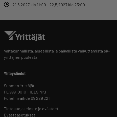
21.5.2027 klo 11:00 – 22.5.2027 klo 23:00
Valtakunnallista, alueellista ja paikallista vaikuttamista pk-
yrittäjien puolesta.
Yhteystiedot
Suomen Yrittäjät
PL 999, 00101 HELSINKI
Puhelinvaihde 09 229 221
Tietosuojaseloste ja evästeet
Evästeasetukset