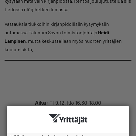
kysytään mitä vain kirjanpidosta. Rentoa joulujutustelua siis
tiedossa glögihetken lomassa.
Vastauksia tiukkoihin kirjanpidollisiin kysymyksiin
antamassa Talenom Savon toimistonjohtaja
Heidi
Lampinen
, mutta keskustellaan myös nuorten yrittäjien
kuulumisista.
Aika:
TI 9.12. klo 16.30-18.00
Paikka:
Talenom Savo, Microkatu 1 M-
rakennus 3. krs, Kuopio