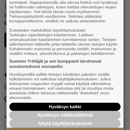
tunnisteet. Napsauttamalla alla olevaa linkkiä voit hyväksyä
Tutustu tarkemmin ohjelmaan
www.kasvusummit.fi
ja osta
tai hallinnoida valintojasi, kuten kieltää oikeutettujen etujen
käyttämisen. Voit tehdä tämän myös myöhemmin
paikkasi alla olevasta linkistä.
Tietosuojakäytäntö-sivullamme. Valintasi välitetään
kumppaneillemme, eivätkä ne vaikuta selaustietoihin.
Early bird hinta voimassa 31.10. saakka.
Evästeiden mahdolliset käyttötarkoitukset:
Tarkkojen sijaintitietojen käyttäminen. Laitteen
ominaisuuksien käyttäminen tunnistamista varten. Tietojen
ILMOITTAUDU TÄSTÄ MUKAAN
tallentaminen laitteelle ja/tai laitteella olevien tietojen käyttö.
Kohdennettu mainonta ja personoitu sisältö, mainonnan ja
sisällön mittaus, yleisötutkimus ja palvelujen kehittäminen .
Suomen Yrittäjät ja sen kumppanit tarvitsevat
suostumuksesi seuraaviin:
Maksullinen
Hyväksymällä sallitte tietojen käsittelyn palvelun sisällä,
hylkääminen voi vaikuttaa käyttäjäkokemukseen. Jotkut
kolmannen osapuolen myyjät voivat käyttää oikeutettua
Tapahtuman oma verkkosivu
etuaan toimiakseen, voit vastustaa sitä tai muuttaa muita
asetuksia milloin tahansa valitsemalla 'Asetukset' sivun
alareunasta.
Lahden Sibeliustalo, Ankkurinkatu 7
Hyväksyn kaikki
Hyväksyn välttämättömät
Jaa
Näytä käyttötarkoitukset