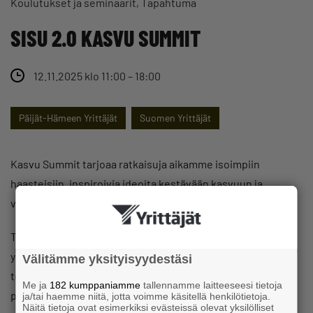
Koulutukset ja seminaarit
Tapahtuma
SISU 2.0 KASVU SUMMIT
12.11.2025 klo 11:00 – 18:00
Päijät-Hämeen Yrittäjät
Suomen Yrittäjät
Kasvu Summit tarjoaa ratkaisuja aikamme isoimpiin
haasteisiin, inspiroivia ideoita kestävään kasvuun ja
verkostoitumista.
Tapahtuma on suunnattu kasvuhalukkaille yrittäjille,
yritysjohtajille ja muille kestävästä kasvusta, tuloksen
Välitämme yksityisyydestäsi
tekemisestä ja kansainvälistymisestä kiinnostuneille
Me ja
182 kumppaniamme
tallennamme laitteeseesi tietoja
päättäjille ja tulevaisuuden johtajille.
ja/tai haemme niitä, jotta voimme käsitellä henkilötietoja.
Näitä tietoja ovat esimerkiksi evästeissä olevat yksilölliset