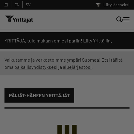
FI
EN
SV
Liity jäseneksi
Hae sivustolta tai kysy suoraan
YRITTÄJÄ, tule mukaan omiesi pariin! Liity
Yrittäjiin
.
Yrittäjien tekoälyltä
Vaikutamme ja verkostoimme ympäri Suomea! Etsi täältä
oma
paikallisyhdistyksesi
ja
aluejärjestösi
.
Hae
Suodata hakutuloksia: näytä kaikki sisältö
PÄIJÄT-HÄMEEN YRITTÄJÄT