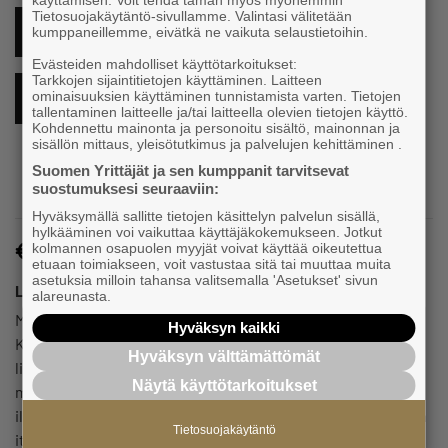
käyttämisen. Voit tehdä tämän myös myöhemmin
Tietosuojakäytäntö-sivullamme. Valintasi välitetään
ILMOITTAUDU TÄSTÄ MUKAAN
kumppaneillemme, eivätkä ne vaikuta selaustietoihin.
Evästeiden mahdolliset käyttötarkoitukset:
Tarkkojen sijaintitietojen käyttäminen. Laitteen
ominaisuuksien käyttäminen tunnistamista varten. Tietojen
LISÄÄ KALENTERIIN
tallentaminen laitteelle ja/tai laitteella olevien tietojen käyttö.
Kohdennettu mainonta ja personoitu sisältö, mainonnan ja
sisällön mittaus, yleisötutkimus ja palvelujen kehittäminen .
Suomen Yrittäjät ja sen kumppanit tarvitsevat
suostumuksesi seuraaviin:
Hyväksymällä sallitte tietojen käsittelyn palvelun sisällä,
hylkääminen voi vaikuttaa käyttäjäkokemukseen. Jotkut
Maksuton
kolmannen osapuolen myyjät voivat käyttää oikeutettua
etuaan toimiakseen, voit vastustaa sitä tai muuttaa muita
asetuksia milloin tahansa valitsemalla 'Asetukset' sivun
Lisätiedot ja tietosuoja-asiat
alareunasta.
Mitä hintaan kuuluu?
Hyväksyn kaikki
Koulutuksen hintaan sisältyvät varsinaisen koulutuksen
Hyväksyn välttämättömät
lisäksi videotallenne koulutuksesta sekä koulutuksen
Näytä käyttötarkoitukset
materiaali. Tallenne ja materiaali toimitetaan kaikille
ilmoittautuneille, joten vaikka et pääsisikään osallistumaan
Tietosuojakäytäntö
itse koulutukseen, saat tallenteen ja materiaalin itsellesi.