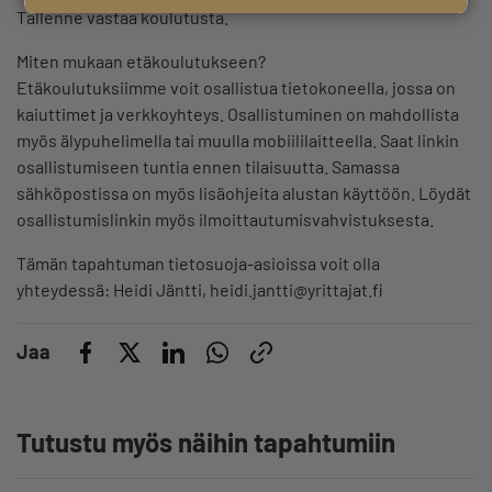
Tallenne vastaa koulutusta.
Miten mukaan etäkoulutukseen?
Etäkoulutuksiimme voit osallistua tietokoneella, jossa on
kaiuttimet ja verkkoyhteys. Osallistuminen on mahdollista
myös älypuhelimella tai muulla mobiililaitteella. Saat linkin
osallistumiseen tuntia ennen tilaisuutta. Samassa
sähköpostissa on myös lisäohjeita alustan käyttöön. Löydät
osallistumislinkin myös ilmoittautumisvahvistuksesta.
Tämän tapahtuman tietosuoja-asioissa voit olla
yhteydessä: Heidi Jäntti, heidi.jantti@yrittajat.fi
Jaa
Tutustu myös näihin tapahtumiin