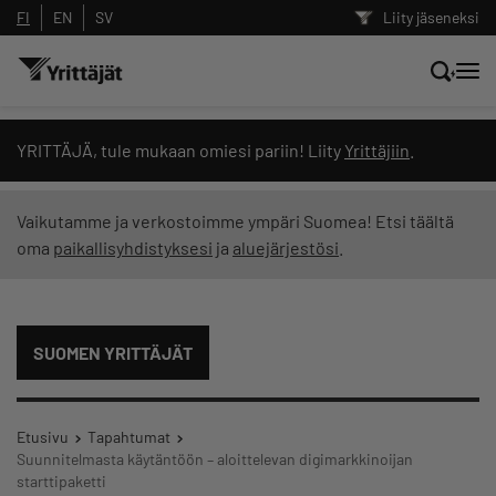
FI
EN
SV
Liity jäseneksi
Hae sivustolta tai kysy suoraan
YRITTÄJÄ, tule mukaan omiesi pariin! Liity
Yrittäjiin
.
Yrittäjien tekoälyltä
Vaikutamme ja verkostoimme ympäri Suomea! Etsi täältä
oma
paikallisyhdistyksesi
ja
aluejärjestösi
.
Hae
Suodata hakutuloksia: näytä kaikki sisältö
SUOMEN YRITTÄJÄT
Etusivu
Tapahtumat
Suunnitelmasta käytäntöön – aloittelevan digimarkkinoijan
starttipaketti