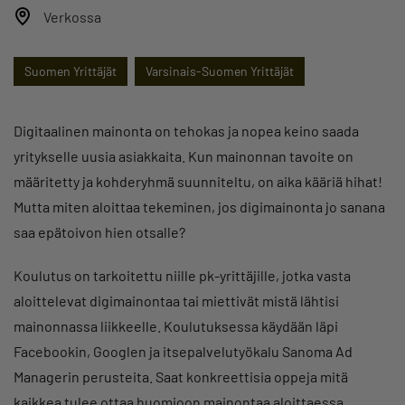
Verkossa
Suomen Yrittäjät
Varsinais-Suomen Yrittäjät
Digitaalinen mainonta on tehokas ja nopea keino saada
yritykselle uusia asiakkaita. Kun mainonnan tavoite on
määritetty ja kohderyhmä suunniteltu, on aika kääriä hihat!
Mutta miten aloittaa tekeminen, jos digimainonta jo sanana
saa epätoivon hien otsalle?
Koulutus on tarkoitettu niille pk-yrittäjille, jotka vasta
aloittelevat digimainontaa tai miettivät mistä lähtisi
mainonnassa liikkeelle. Koulutuksessa käydään läpi
Facebookin, Googlen ja itsepalvelutyökalu Sanoma Ad
Managerin perusteita. Saat konkreettisia oppeja mitä
kaikkea tulee ottaa huomioon mainontaa aloittaessa.