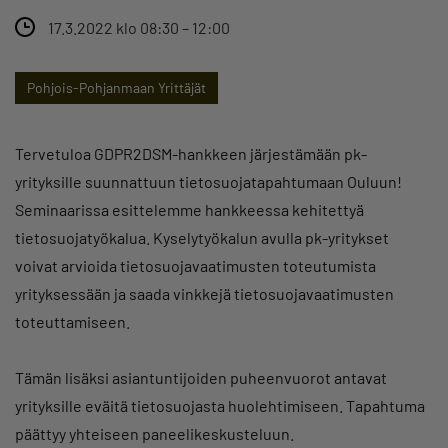
17.3.2022 klo 08:30 – 12:00
Pohjois-Pohjanmaan Yrittäjät
Tervetuloa GDPR2DSM-hankkeen järjestämään pk-
yrityksille suunnattuun tietosuojatapahtumaan Ouluun!
Seminaarissa esittelemme hankkeessa kehitettyä
tietosuojatyökalua. Kyselytyökalun avulla pk-yritykset
voivat arvioida tietosuojavaatimusten toteutumista
yrityksessään ja saada vinkkejä tietosuojavaatimusten
toteuttamiseen.
Tämän lisäksi asiantuntijoiden puheenvuorot antavat
yrityksille eväitä tietosuojasta huolehtimiseen. Tapahtuma
päättyy yhteiseen paneelikeskusteluun.