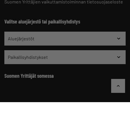
Suomen Yrittäjien vaikuttamistoiminnan tietosuojaseloste
Valitse aluejärjestö tai paikallisyhdistys
Aluejärjestöt
Paikallisyhdistykset
Suomen Yrittäjät somessa