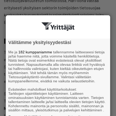
tietosuojavaltuutetun toimistossa. Mari-Ilona vastaa
erityisesti yksityisen sektorin toimijoiden tietosuojaa
koskevista kysymyksistä ja rajatylittävistä asioista, joita
Euroopan tietosuojaviranomaiset yhdessä käsittelevät.
Ilmoittautuminen
Välitämme yksityisyydestäsi
Tapahtuma pyritään toteuttamaan paikan päällä, eikä sitä
Me ja
182 kumppaniamme
tallennamme laitteeseesi tietoja
ja/tai haemme niitä, jotta voimme käsitellä henkilötietoja.
erikseen striimata etäosallistujille tai tallenneta.
Näitä tietoja ovat esimerkiksi evästeissä olevat yksilölliset
tunnisteet. Napsauttamalla alla olevaa linkkiä voit hyväksyä
Seuraamme alueellisia koronasuosituksia ja järjestämme
tai hallinnoida valintojasi, kuten kieltää oikeutettujen etujen
käyttämisen. Voit tehdä tämän myös myöhemmin
tapahtuman tarvittaessa etänä. Mahdollisesta
Tietosuojakäytäntö-sivullamme. Valintasi välitetään
etätoteutuksesta tiedotetaan ilmoittautuneille erikseen.
kumppaneillemme, eivätkä ne vaikuta selaustietoihin.
Evästeiden mahdolliset käyttötarkoitukset:
Seminaari on osa tietosuojavaltuutetun toimiston ja TIEKE
Tarkkojen sijaintitietojen käyttäminen. Laitteen
ominaisuuksien käyttäminen tunnistamista varten. Tietojen
Tietoyhteiskunnan kehittämiskeskus ry:n
GDPR2DSM-
tallentaminen laitteelle ja/tai laitteella olevien tietojen käyttö.
Kohdennettu mainonta ja personoitu sisältö, mainonnan ja
hanketta.
Hanke tarjoaa mikro- ja pk-yrityksille tietoa ja
sisällön mittaus, yleisötutkimus ja palvelujen kehittäminen .
työkaluja tietosuojasta huolehtimiseen. Hanketta rahoittaa