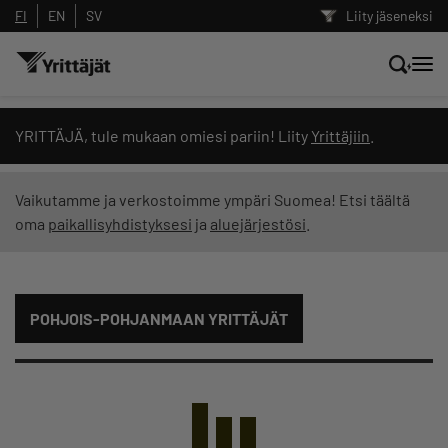
FI
EN
SV
Liity jäseneksi
Hae sivustolta tai kysy suoraan
YRITTÄJÄ, tule mukaan omiesi pariin! Liity
Yrittäjiin
.
Yrittäjien tekoälyltä
Vaikutamme ja verkostoimme ympäri Suomea! Etsi täältä
oma
paikallisyhdistyksesi
ja
aluejärjestösi
.
Hae
Suodata hakutuloksia: näytä kaikki sisältö
POHJOIS-POHJANMAAN YRITTÄJÄT