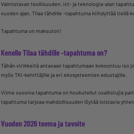
Valmistavan teollisuuden, ict- ja teknologia-alan tapah
vuoden ajan. Tilaa tähdille -tapahtuma kiihdyttää tiellä
Tapahtuma on maksuton!
Kenelle Tilaa tähdille -tapahtuma on?
Tähän virikkeitä antavaan tapahtumaan kokoontuu iso joukk
myös TKI-kehittäjille ja eri ekosysteemien edustajille.
Viime vuosina tapahtuma on houkutellut osallistujia pa
tapahtuma tarjoaa mahdollisuuden löytää loistavia yhte
Vuoden 2026 teema ja tavoite