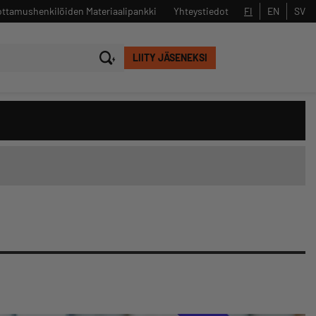
ttamushenkilöiden Materiaalipankki
Yhteystiedot
FI
EN
SV
LIITY JÄSENEKSI
Sulje
Hae