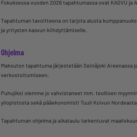
Fokuksessa vuoden 2026 tapahtumassa ovat KASVU ja
Tapahtuman tavoitteena on tarjota alusta kumppanuuk
ja yritysten kasvun kiihdyttämiselle.
Ohjelma
Maksuton tapahtuma järjestetään Seinäjoki Areenassa ja
verkostoitumiseen.
Puhujiksi olemme jo vahvistaneet mm. teollisen myyn
yliopistosta sekä pääekonomisti Tuuli Koivun Nordeasta
Tapahtuman ohjelma ja aikataulu tarkentuvat maaliskuun