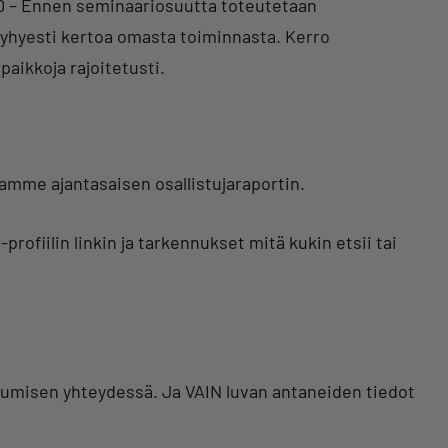
00 – Ennen seminaariosuutta toteutetaan
lyhyesti kertoa omasta toiminnasta. Kerro
paikkoja rajoitetusti.
aamme ajantasaisen osallistujaraportin.
profiilin linkin ja tarkennukset mitä kukin etsii tai
tumisen yhteydessä. Ja VAIN luvan antaneiden tiedot