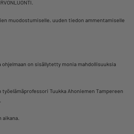
 ARVONLUONTI.
sien muodostumiselle, uuden tiedon ammentamiselle
 ohjelmaan on sisällytetty monia mahdollisuuksia
nin työelämäprofessori Tuukka Ahoniemen Tampereen
.
 aikana.