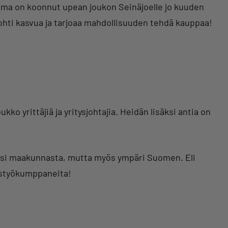
tuma on koonnut upean joukon Seinäjoelle jo kuuden
 kohti kasvua ja tarjoaa mahdollisuuden tehdä kauppaa!
o yrittäjiä ja yritysjohtajia. Heidän lisäksi antia on
itsi maakunnasta, mutta myös ympäri Suomen. Eli
istyökumppaneita!