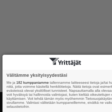
Välitämme yksityisyydestäsi
Me ja
182 kumppaniamme
tallennamme laitteeseesi tietoja ja/tai
niitä, jotta voimme käsitellä henkilötietoja. Näitä tietoja ovat esimerk
evästeissä olevat yksilölliset tunnisteet. Napsauttamalla alla olevaa 
voit hyväksyä tai hallinnoida valintojasi, kuten kieltää oikeutettujen
käyttämisen. Voit tehdä tämän myös myöhemmin Tietosuojakäytän
sivullamme. Valintasi välitetään kumppaneillemme, eivätkä ne vaik
selaustietoihin.