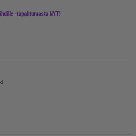
tähdille -tapahtumasta NYT!
ki