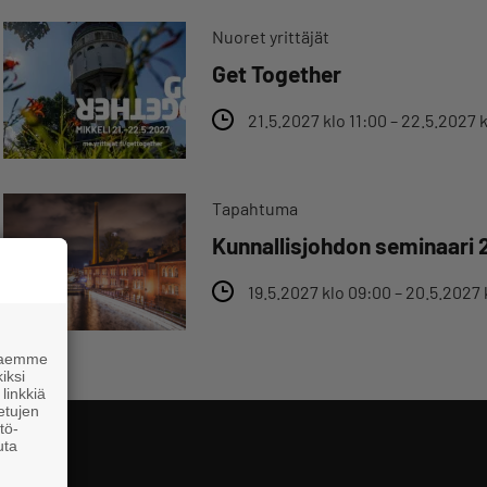
Nuoret yrittäjät
Get Together
21.5.2027 klo 11:00 – 22.5.2027 
Tapahtuma
Kunnallisjohdon seminaari 
19.5.2027 klo 09:00 – 20.5.2027 
 haemme
iksi
linkkiä
 etujen
tö-
uta