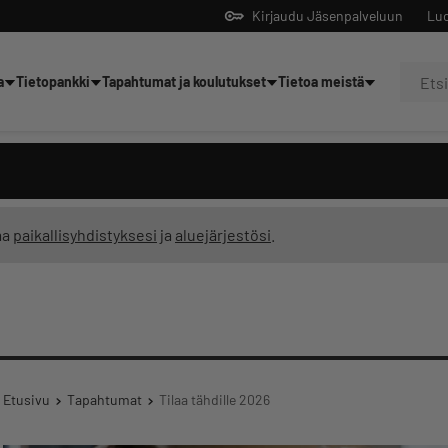
Kirjaudu Jäsenpalveluun
Luo
a
Tietopankki
Tapahtumat ja koulutukset
Tietoa meistä
Yrittäjien tekoälyltä
ma
paikallisyhdistyksesi
ja
aluejärjestösi
.
Etusivu
Tapahtumat
Tilaa tähdille 2026