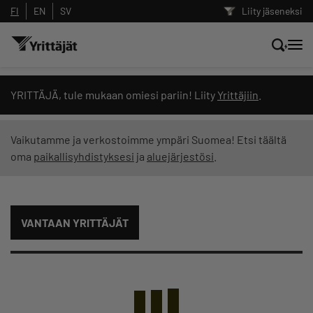
FI
EN
SV
Liity jäseneksi
Hae sivustolta tai kysy suoraan
YRITTÄJÄ, tule mukaan omiesi pariin! Liity
Yrittäjiin
.
Yrittäjien tekoälyltä
Vaikutamme ja verkostoimme ympäri Suomea! Etsi täältä
oma
paikallisyhdistyksesi
ja
aluejärjestösi
.
Hae
Suodata hakutuloksia: näytä kaikki sisältö
VANTAAN YRITTÄJÄT