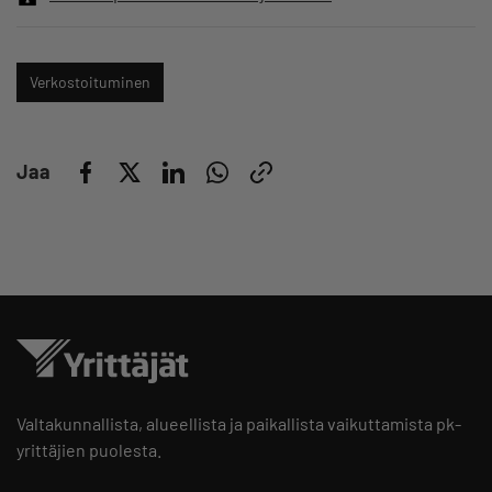
Verkostoituminen
Jaa
Valtakunnallista, alueellista ja paikallista vaikuttamista pk-
yrittäjien puolesta.