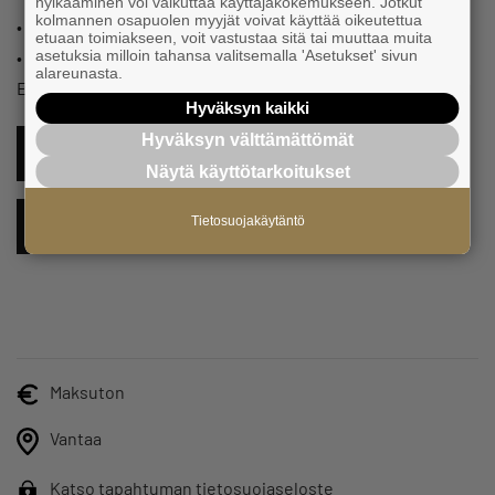
hylkääminen voi vaikuttaa käyttäjäkokemukseen. Jotkut
kolmannen osapuolen myyjät voivat käyttää oikeutettua
• Suomen Yrittäjien toiminta
etuaan toimiakseen, voit vastustaa sitä tai muuttaa muita
asetuksia milloin tahansa valitsemalla 'Asetukset' sivun
• Äänessä yhteistyökumppanit. Yhteistyökumppaneina
alareunasta.
Elisa, Fennia ja Työeläkeyhtiö Elo.
Hyväksyn kaikki
Hyväksyn välttämättömät
ILMOITTAUDU TÄSTÄ MUKAAN
Näytä käyttötarkoitukset
Tietosuojakäytäntö
LISÄÄ KALENTERIIN
Maksuton
Vantaa
Katso tapahtuman tietosuojaseloste