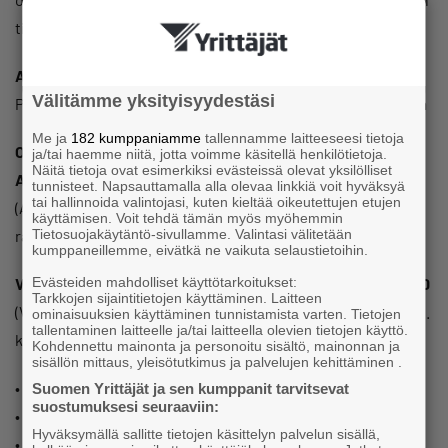
tilaisuus.
Aika: keskiviikko 5.4. kello 8-10.30
Välitämme yksityisyydestäsi
Paikka: Clarion Hotel Airport, Karhumäentie 5, 01530 Vantaa
Me ja
182 kumppaniamme
tallennamme laitteeseesi tietoja
OHJELMA
ja/tai haemme niitä, jotta voimme käsitellä henkilötietoja.
Näitä tietoja ovat esimerkiksi evästeissä olevat yksilölliset
Aamiainen klo 8-9
tunnisteet. Napsauttamalla alla olevaa linkkiä voit hyväksyä
tai hallinnoida valintojasi, kuten kieltää oikeutettujen etujen
(Aamiainen nautitaan omaan tahtiin klo 8 – 9 hotellin
käyttämisen. Voit tehdä tämän myös myöhemmin
Tietosuojakäytäntö-sivullamme. Valintasi välitetään
ravintolassa, 1. kerros)
kumppaneillemme, eivätkä ne vaikuta selaustietoihin.
Evästeiden mahdolliset käyttötarkoitukset:
Varsinainen ohjelma alkaa klo 9 ja lopetellaan noin klo 10.30
Tarkkojen sijaintitietojen käyttäminen. Laitteen
(Varsinainen ohjelma on Taste-tilassa ravintolan vieressä, 1.
ominaisuuksien käyttäminen tunnistamista varten. Tietojen
tallentaminen laitteelle ja/tai laitteella olevien tietojen käyttö.
kerros)
Kohdennettu mainonta ja personoitu sisältö, mainonnan ja
sisällön mittaus, yleisötutkimus ja palvelujen kehittäminen .
• Hyvää huomenta!
Suomen Yrittäjät ja sen kumppanit tarvitsevat
suostumuksesi seuraaviin:
• Tullaan tutuiksi, kerro yrityksestäsi ja itsestäsi.
Hyväksymällä sallitte tietojen käsittelyn palvelun sisällä,
• Vantaan Yrittäjien toiminta