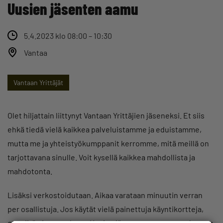
Uusien jäsenten aamu
5.4.2023 klo 08:00 – 10:30
Vantaa
Vantaan Yrittäjät
Olet hiljattain liittynyt Vantaan Yrittäjien jäseneksi. Et siis
ehkä tiedä vielä kaikkea palveluistamme ja eduistamme,
mutta me ja yhteistyökumppanit kerromme, mitä meillä on
tarjottavana sinulle. Voit kysellä kaikkea mahdollista ja
mahdotonta.
Lisäksi verkostoidutaan. Aikaa varataan minuutin verran
per osallistuja. Jos käytät vielä painettuja käyntikortteja,
ota niitä nippu mukaan. Uusien jäsenten aamu on maksuton