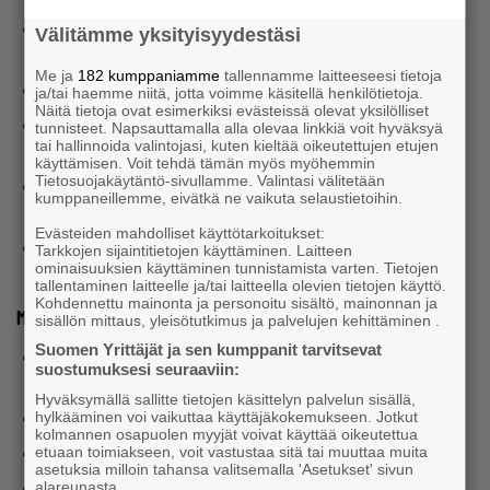
Tervetuloa Auto-Sunille ja lyhyet yrityspäättäjiä
Välitämme yksityisyydestäsi
kiinnostavat asiat autoilusta.
Me ja
182 kumppaniamme
tallennamme laitteeseesi tietoja
Mikä on yrittäjärjestö ja mitä teemme?
ja/tai haemme niitä, jotta voimme käsitellä henkilötietoja.
Näitä tietoja ovat esimerkiksi evästeissä olevat yksilölliset
Millaisia palveluita ja jäsenetuja tarjoamme
tunnisteet. Napsauttamalla alla olevaa linkkiä voit hyväksyä
tai hallinnoida valintojasi, kuten kieltää oikeutettujen etujen
jäsenyrittäjille?
käyttämisen. Voit tehdä tämän myös myöhemmin
Tietosuojakäytäntö-sivullamme. Valintasi välitetään
Kuinka voin Yrittäjien jäsenyyden avulla kehittää omaa
kumppaneillemme, eivätkä ne vaikuta selaustietoihin.
osaamistani ja liiketoimintaani?
Evästeiden mahdolliset käyttötarkoitukset:
Ja hieman muutakin – pääset esittämään kysymyksiä!
Tarkkojen sijaintitietojen käyttäminen. Laitteen
ominaisuuksien käyttäminen tunnistamista varten. Tietojen
tallentaminen laitteelle ja/tai laitteella olevien tietojen käyttö.
Kohdennettu mainonta ja personoitu sisältö, mainonnan ja
Mitä muuta aamun aikana on luvassa?
sisällön mittaus, yleisötutkimus ja palvelujen kehittäminen .
Suomen Yrittäjät ja sen kumppanit tarvitsevat
Pääset verkostoitumaan ja ehkäpä tekemään myös
suostumuksesi seuraaviin:
kauppaa muiden jäsenyrittäjien kanssa.
Hyväksymällä sallitte tietojen käsittelyn palvelun sisällä,
Lyhyet terveiset mukana olevilta yrittäjien ystäviltä.
hylkääminen voi vaikuttaa käyttäjäkokemukseen. Jotkut
kolmannen osapuolen myyjät voivat käyttää oikeutettua
Koeajomahdollisuus tilaisuuden jälkeen.
etuaan toimiakseen, voit vastustaa sitä tai muuttaa muita
asetuksia milloin tahansa valitsemalla 'Asetukset' sivun
Arvomme kävijöiden kesken kivan yllätyksen!
alareunasta.