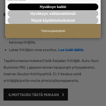
Hyväksyn kaikki
Hyväksyn välttämättömät
Miten voit valmistautua tilaisuuteen?
Näytä käyttötarkoitukset
Ota mukaasi rentoa ja avointa mieltä – saat olla oma
itsesi!
Tietosuojakäytäntö
Nappaa mukaan käyntikortit, jos haluat jakaa niitä
kanssayrittäjille.
Lataa Yrittäjien oma sovellus.
Lue
lisää
täältä.
Tapahtumassa mukana Etelä-Karjalan Yrittäjät, Auto-Suni,
Business Mill, Lappeenrannan kaupungin yrityspalvelut,
Imatran Seudun Kehitysyhtiö, ELY-keskus sekä
yrittäjäjärjestön muita yhteistyökumppaneita.
ILMOITTAUDU TÄSTÄ MUKAAN