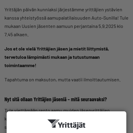
Yrittäjän päivän kunniaksi järjestämme yrittäjien ystävien
kanssa yhteistyössä aamupalatilaisuuden Auto-Sunilla! Tule
mukaan Uusien jäsenten aamuun perjantaina 5.9.2025 klo
7.45 alkaen.
Jos et ole vielä Yrittäjien jäsen ja mietit liittymistä,
tervetuloa lämpimästi mukaan ja tutustumaan
toimintaamme!
Tapahtuma on maksuton, mutta vaatii ilmoittautumisen.
Nyt sitä ollaan Yrittäjien jäseniä – mitä seuraavaksi?
Tule viettämään rento aamu muiden jäsenyrittäjien
kanssa.
Aloitamme herkullisella aamiaisella
, jonka jälkeen
saat oppia seuraavaa: