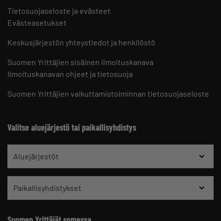
Tietosuojaseloste ja evästeet
Evästeasetukset
Keskusjärjestön yhteystiedot ja henkilöstö
Suomen Yrittäjien sisäinen ilmoituskanava
Ilmoituskanavan ohjeet ja tietosuoja
Suomen Yrittäjien vaikuttamistoiminnan tietosuojaseloste
Valitse aluejärjestö tai paikallisyhdistys
Aluejärjestöt
Paikallisyhdistykset
Suomen Yrittäjät somessa