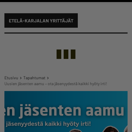
ETELÄ-KARJALAN YRITTÄJÄT
Etusivu
Tapahtumat
Uusien jäsenten aamu – ota jäsenyydestä kaikki hyöty irti!