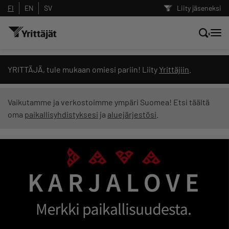
FI
EN
SV
Liity jäseneksi
Hae sivustolta tai kysy suoraan
YRITTÄJÄ, tule mukaan omiesi pariin! Liity
Yrittäjiin
.
Yrittäjien tekoälyltä
Vaikutamme ja verkostoimme ympäri Suomea! Etsi täältä
oma
paikallisyhdistyksesi
ja
aluejärjestösi
.
Hae
Suodata hakutuloksia: näytä kaikki sisältö