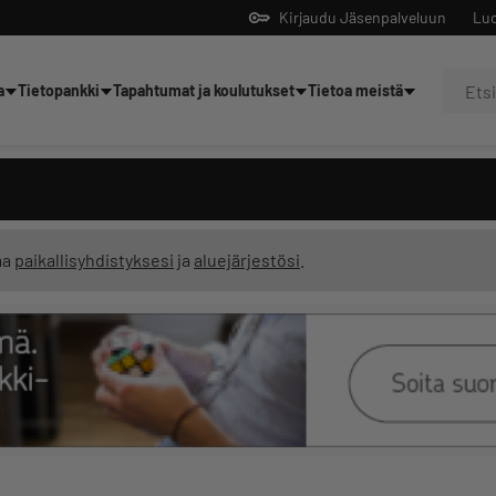
Kirjaudu Jäsenpalveluun
Luo
a
Tietopankki
Tapahtumat ja koulutukset
Tietoa meistä
Yrittäjien tekoälyltä
ma
paikallisyhdistyksesi
ja
aluejärjestösi
.