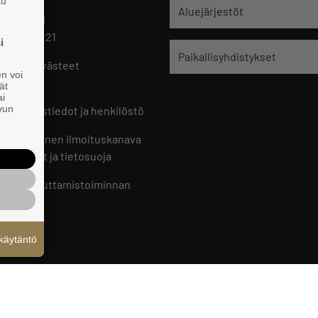
tu
jät
Aluejärjestöt
 HELSINKI
 09 229 221
i
Paikallisyhdistykset
oste ja evästeet
en voi
set
ät
ai
ivun
ön yhteystiedot ja henkilöstö
jien sisäinen ilmoituskanava
an ohjeet ja tietosuoja
jien vaikuttamistoiminnan
oste
käytäntö