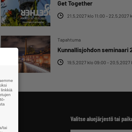
Get Together
21.5.2027 klo 11:00 – 22.5.2027 
Tapahtuma
Kunnallisjohdon seminaari 
19.5.2027 klo 09:00 – 20.5.2027 
 haemme
iksi
linkkiä
 etujen
tö-
uta
Valitse aluejärjestö tai paik
/tai