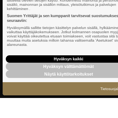
laitteella olevien tietojen käyttö. Kohdennettu mainonta ja personoi
Suomen Yrittä
sisältö, mainonnan ja sisällön mittaus, yleisötutkimus ja palvelujen
Valtakunnallista, alueellista ja paikallista
PL 999, 00101
kehittäminen .
vaikuttamista pk-yrittäjien puolesta.
Puhelinvaihde
Suomen Yrittäjät ja sen kumppanit tarvitsevat suostumukses
seuraaviin:
Tietosuojasel
Hyväksymällä sallitte tietojen käsittelyn palvelun sisällä, hylkäämin
Evästeasetuk
vaikuttaa käyttäjäkokemukseen. Jotkut kolmannen osapuolen myyj
voivat käyttää oikeutettua etuaan toimiakseen, voit vastustaa sitä t
muuttaa muita asetuksia milloin tahansa valitsemalla 'Asetukset' s
Keskusjärjest
alareunasta.
Suomen Yrittä
Ilmoituskanav
Hyväksyn kaikki
Hyväksyn välttämättömät
Suomen Yrittä
Näytä käyttötarkoitukset
tietosuojasel
Tietosuoja