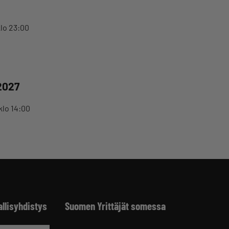
klo 23:00
2027
klo 14:00
allisyhdistys
Suomen Yrittäjät somessa