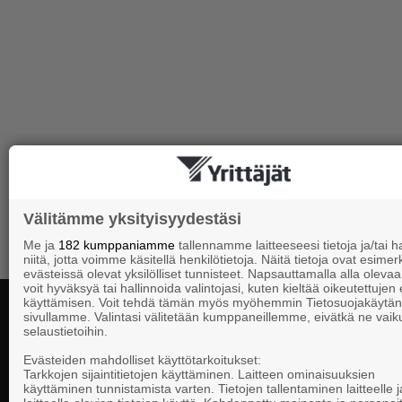
Välitämme yksityisyydestäsi
Me ja
182 kumppaniamme
tallennamme laitteeseesi tietoja ja/tai
niitä, jotta voimme käsitellä henkilötietoja. Näitä tietoja ovat esimerk
evästeissä olevat yksilölliset tunnisteet. Napsauttamalla alla olevaa 
voit hyväksyä tai hallinnoida valintojasi, kuten kieltää oikeutettujen
käyttämisen. Voit tehdä tämän myös myöhemmin Tietosuojakäytän
sivullamme. Valintasi välitetään kumppaneillemme, eivätkä ne vaik
selaustietoihin.
Yhteystiedot
Evästeiden mahdolliset käyttötarkoitukset:
Tarkkojen sijaintitietojen käyttäminen. Laitteen ominaisuuksien
käyttäminen tunnistamista varten. Tietojen tallentaminen laitteelle ja