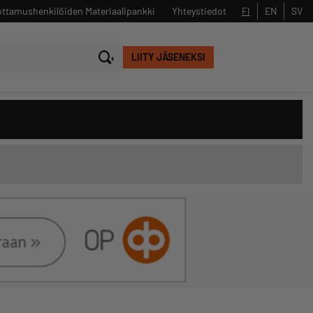
ttamushenkilöiden Materiaalipankki
Yhteystiedot
FI
EN
SV
LIITY JÄSENEKSI
Sulje
Hae