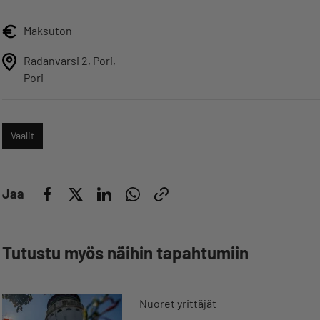
Maksuton
Radanvarsi 2, Pori,
Pori
Vaalit
Jaa
Tutustu myös näihin tapahtumiin
Nuoret yrittäjät