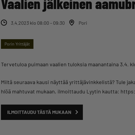
Vaalien jälkeinen aamub
3.4.2023 klo 08:00 – 09:30
Pori
Porin Yrittäjät
Tervetuloa puimaan vaalien tuloksia maanantaina 3.4. 
Miltä seuraava kausi näyttää yrittäjävinkkelistä? Tule 
hlöä mahtuvat mukaan, ilmoittaudu Lyytin kautta: https:
ILMOITTAUDU TÄSTÄ MUKAAN