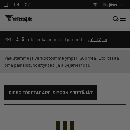
FI
EN
SV
Liity jäseneksi
Hae sivustolta tai kysy suoraan
YRITTÄJÄ, tule mukaan omiesi pariin! Liity
Yrittäjiin
.
Yrittäjien tekoälyltä
Vaikutamme ja verkostoimme ympäri Suomea! Etsi täältä
oma
paikallisyhdistyksesi
ja
aluejärjestösi
.
Hae
Suodata hakutuloksia: näytä kaikki sisältö
SIBBO FÖRETAGARE-SIPOON YRITTÄJÄT