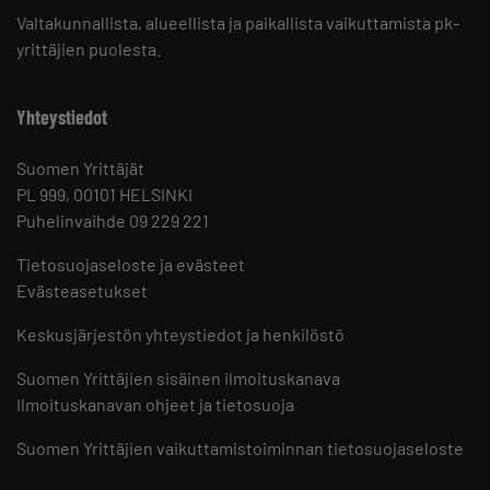
Valtakunnallista, alueellista ja paikallista vaikuttamista pk-
yrittäjien puolesta.
Yhteystiedot
Suomen Yrittäjät
PL 999, 00101 HELSINKI
Puhelinvaihde 09 229 221
Tietosuojaseloste ja evästeet
Evästeasetukset
Keskusjärjestön yhteystiedot ja henkilöstö
Suomen Yrittäjien sisäinen ilmoituskanava
Ilmoituskanavan ohjeet ja tietosuoja
Suomen Yrittäjien vaikuttamistoiminnan tietosuojaseloste