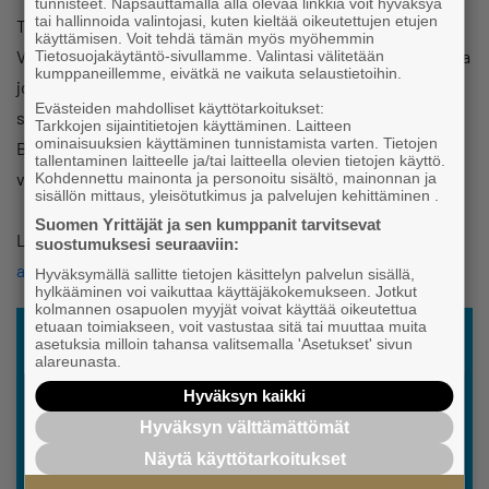
tunnisteet. Napsauttamalla alla olevaa linkkiä voit hyväksyä
tai hallinnoida valintojasi, kuten kieltää oikeutettujen etujen
Tilaisuus on avoin kaikille. Hjärtligt välkomna!
käyttämisen. Voit tehdä tämän myös myöhemmin
Varmistaaksemme riittävän määrän tarjoiltavaa on suotavaa
Tietosuojakäytäntö-sivullamme. Valintasi välitetään
kumppaneillemme, eivätkä ne vaikuta selaustietoihin.
jos ilmoittaudutaan tapahtumaan etukäteen
Evästeiden mahdolliset käyttötarkoitukset:
sipoon@yrittajat.fi tai puhelimitse 045-1214189 / Jeanette
Tarkkojen sijaintitietojen käyttäminen. Laitteen
ominaisuuksien käyttäminen tunnistamista varten. Tietojen
Broman. Ennakkoilmoittautuminen ei kuitenkaan
tallentaminen laitteelle ja/tai laitteella olevien tietojen käyttö.
välttämätöntä.
Kohdennettu mainonta ja personoitu sisältö, mainonnan ja
sisällön mittaus, yleisötutkimus ja palvelujen kehittäminen .
Suomen Yrittäjät ja sen kumppanit tarvitsevat
Linkki striimiin –
https://www.youtube.com/watch?
suostumuksesi seuraaviin:
app=desktop&v=lpo5Jn8JOYM
Hyväksymällä sallitte tietojen käsittelyn palvelun sisällä,
hylkääminen voi vaikuttaa käyttäjäkokemukseen. Jotkut
kolmannen osapuolen myyjät voivat käyttää oikeutettua
etuaan toimiakseen, voit vastustaa sitä tai muuttaa muita
asetuksia milloin tahansa valitsemalla 'Asetukset' sivun
alareunasta.
Hyväksyn kaikki
Hyväksyn välttämättömät
Näytä käyttötarkoitukset