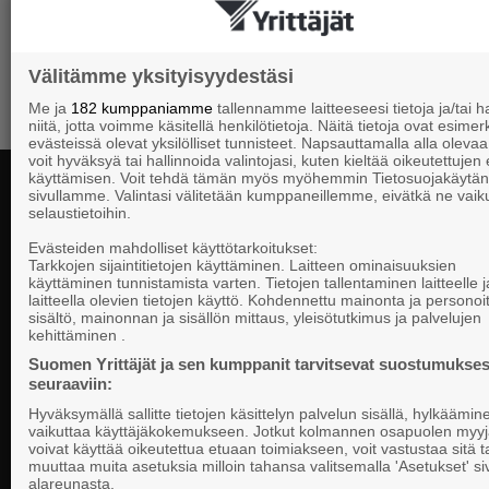
Välitämme yksityisyydestäsi
Me ja
182 kumppaniamme
tallennamme laitteeseesi tietoja ja/tai
niitä, jotta voimme käsitellä henkilötietoja. Näitä tietoja ovat esimerk
evästeissä olevat yksilölliset tunnisteet. Napsauttamalla alla olevaa 
voit hyväksyä tai hallinnoida valintojasi, kuten kieltää oikeutettujen
käyttämisen. Voit tehdä tämän myös myöhemmin Tietosuojakäytän
sivullamme. Valintasi välitetään kumppaneillemme, eivätkä ne vaik
selaustietoihin.
Yhteystiedot
Evästeiden mahdolliset käyttötarkoitukset:
Tarkkojen sijaintitietojen käyttäminen. Laitteen ominaisuuksien
käyttäminen tunnistamista varten. Tietojen tallentaminen laitteelle ja
laitteella olevien tietojen käyttö. Kohdennettu mainonta ja personoi
Suomen Yrittä
sisältö, mainonnan ja sisällön mittaus, yleisötutkimus ja palvelujen
Valtakunnallista, alueellista ja paikallista
PL 999, 00101
kehittäminen .
vaikuttamista pk-yrittäjien puolesta.
Puhelinvaihde
Suomen Yrittäjät ja sen kumppanit tarvitsevat suostumukses
seuraaviin:
Tietosuojasel
Hyväksymällä sallitte tietojen käsittelyn palvelun sisällä, hylkäämin
Evästeasetuk
vaikuttaa käyttäjäkokemukseen. Jotkut kolmannen osapuolen myyj
voivat käyttää oikeutettua etuaan toimiakseen, voit vastustaa sitä t
muuttaa muita asetuksia milloin tahansa valitsemalla 'Asetukset' s
Keskusjärjest
alareunasta.