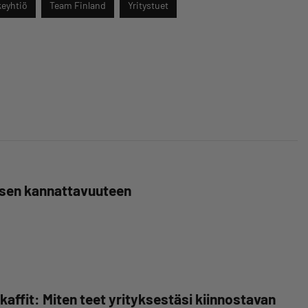
eyhtiö
Team Finland
Yritystuet
yksen kannattavuuteen
ffit: Miten teet yrityksestäsi kiinnostavan