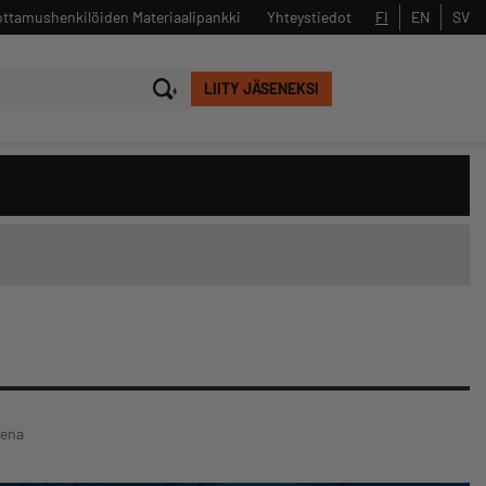
ttamushenkilöiden Materiaalipankki
Yhteystiedot
FI
EN
SV
LIITY JÄSENEKSI
Sulje
Hae
kena