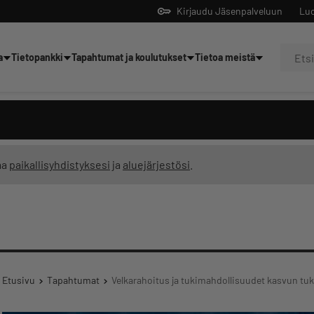
Kirjaudu Jäsenpalveluun
Luo
a
Tietopankki
Tapahtumat ja koulutukset
Tietoa meistä
Yrittäjien tekoälyltä
ma
paikallisyhdistyksesi
ja
aluejärjestösi
.
Etusivu
Tapahtumat
Velkarahoitus ja tukimahdollisuudet kasvun tu