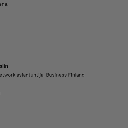
ena.
siin
twork asiantuntija, Business Finland
j