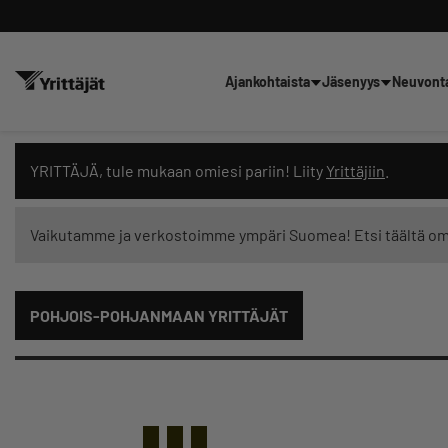
Ajankohtaista
Jäsenyys
Neuvont
Hae sivustolta tai kysy suoraan 
YRITTÄJÄ, tule mukaan omiesi pariin! Liity
Yrittäjiin
.
Vaikutamme ja verkostoimme ympäri Suomea! Etsi täältä o
Suodata hakutuloksia: näytä kaikki sisältö
POHJOIS-POHJANMAAN YRITTÄJÄT