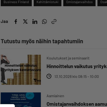
Business Finland
Kehittämistuki
Omistajanvaihdos
Osak
Jaa
Tutustu myös näihin tapahtumiin
Koulutukset ja seminaarit
Hinnoittelun vaikutus yrit
13.10.2026 klo 08:15 – 10:00
Aamiainen
Omistajanvaihdoksen aamuka