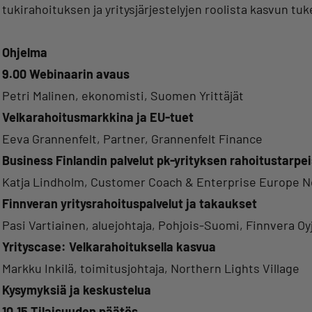
tukirahoituksen ja yritysjärjestelyjen roolista kasvun tuk
Ohjelma
9.00 Webinaarin avaus
Petri Malinen, ekonomisti, Suomen Yrittäjät
Velkarahoitusmarkkina ja EU-tuet
Eeva Grannenfelt, Partner, Grannenfelt Finance
Business Finlandin palvelut pk-yrityksen rahoitustarpei
Katja Lindholm, Customer Coach & Enterprise Europe Ne
Finnveran yritysrahoituspalvelut ja takaukset
Pasi Vartiainen, aluejohtaja, Pohjois-Suomi, Finnvera Oy
Yrityscase: Velkarahoituksella kasvua
Markku Inkilä, toimitusjohtaja, Northern Lights Village
Kysymyksiä ja keskustelua
10.15 Tilaisuuden päätös