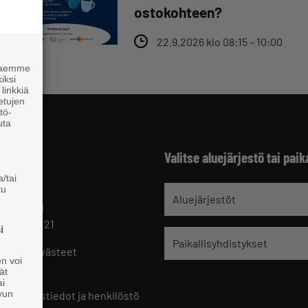
ostokohteen?
22.9.2026 klo 08:15 – 10:00
 haemme
iksi
linkkiä
 etujen
tö-
uta
Valitse aluejärjestö tai paik
/tai
tu
jät
Aluejärjestöt
 HELSINKI
 09 229 221
i
Paikallisyhdistykset
oste ja evästeet
en voi
set
ät
ai
ivun
ön yhteystiedot ja henkilöstö