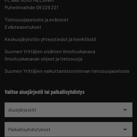
Puhelinvaihde 09 229 221
Tietosuojaseloste ja evästeet
Evästeasetukset
Keskusjärjestön yhteystiedot ja henkilöstö
Suomen Yrittäjien sisäinen ilmoituskanava
Ilmoituskanavan ohjeet ja tietosuoja
Suomen Yrittäjien vaikuttamistoiminnan tietosuojaseloste
Valitse aluejärjestö tai paikallisyhdistys
Aluejärjestöt
Paikallisyhdistykset