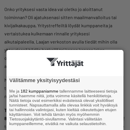
Onko yrityksesi vasta idea vai oletko jo aloittanut
toiminnan? Oli ajatuksenasi sitten maailmanvalloitus tai
kivijalkakauppa, Yritystreffeiltä löydät kumppaneita ja
vertaistukea kulkemaan rinnalle yrityksesi
alkutaipaleella. Laajan verkoston avulla tiedät mihin olla
yhteydessä hädän hetkellä tai kenen kanssa jakaa
onnistumiset. Verkoston jäsenistä voi löytyä myös
asiakkaita!
Meidän ajatus on, että uutena yrittäjänä et ole yksin, vaan
Välitämme yksityisyydestäsi
tiedät mistä löydät avun tai keskustelukumppanin – usein
Me ja
182 kumppaniamme
tallennamme laitteeseesi tietoja
niitäkään ei ole liikaa.
ja/tai haemme niitä, jotta voimme käsitellä henkilötietoja.
Näitä tietoja ovat esimerkiksi evästeissä olevat yksilölliset
tunnisteet. Napsauttamalla alla olevaa linkkiä voit hyväksyä
Tule iltakahville laajentamaan verkostoasi Yritystreffeille
tai hallinnoida valintojasi, kuten kieltää oikeutettujen etujen
käyttämisen. Voit tehdä tämän myös myöhemmin
8.2. klo 17-19.
Tapahtuma on osallistujille maksuton. (Huom!
Tietosuojakäytäntö-sivullamme. Valintasi välitetään
kumppaneillemme, eivätkä ne vaikuta selaustietoihin.
tapahtuman ajankohta on siirretty tammikuulta helmikuulle