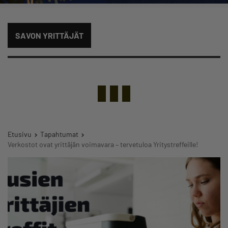
SAVON YRITTÄJÄT
Etusivu
Tapahtumat
Verkostot ovat yrittäjän voimavara – tervetuloa Yritystreffeille!