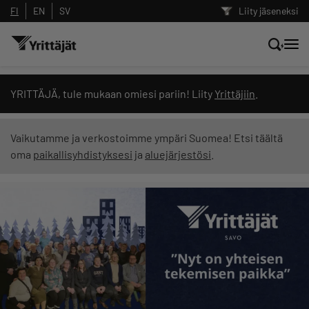
FI
EN
SV
Liity jäseneksi
Hae sivustolta tai kysy suoraan
YRITTÄJÄ, tule mukaan omiesi pariin! Liity
Yrittäjiin
.
Yrittäjien tekoälyltä
Vaikutamme ja verkostoimme ympäri Suomea! Etsi täältä
oma
paikallisyhdistyksesi
ja
aluejärjestösi
.
Hae
Suodata hakutuloksia: näytä kaikki sisältö