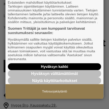
Evästeiden mahdolliset käyttötarkoitukset:
Koronatilanteen takia)
Tarkkojen sijaintitietojen käyttäminen. Laitteen
ominaisuuksien käyttäminen tunnistamista varten. Tietojen
tallentaminen laitteelle ja/tai laitteella olevien tietojen käyttö.
Lämpimästi tervetuloa!
Kohdennettu mainonta ja personoitu sisältö, mainonnan ja
sisällön mittaus, yleisötutkimus ja palvelujen kehittäminen .
Yhteistyössä:
Suomen Yrittäjät ja sen kumppanit tarvitsevat
suostumuksesi seuraaviin:
Hyväksymällä sallitte tietojen käsittelyn palvelun sisällä,
hylkääminen voi vaikuttaa käyttäjäkokemukseen. Jotkut
kolmannen osapuolen myyjät voivat käyttää oikeutettua
etuaan toimiakseen, voit vastustaa sitä tai muuttaa muita
asetuksia milloin tahansa valitsemalla 'Asetukset' sivun
alareunasta.
ILMOITTAUDU TÄSTÄ MUKAAN
Hyväksyn kaikki
Hyväksyn välttämättömät
Näytä käyttötarkoitukset
Tietosuojakäytäntö
Maksuton
Hygge Bro, Kauppakatu 28
,