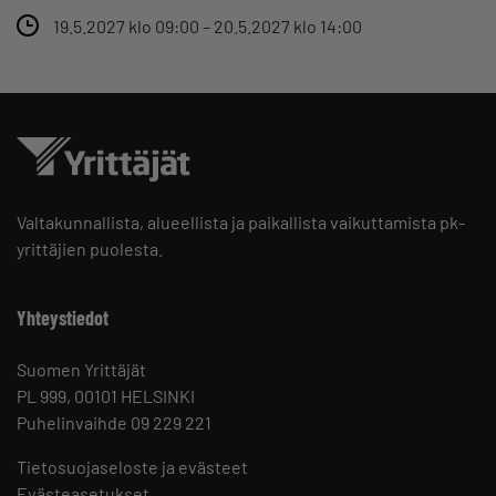
19.5.2027 klo 09:00 – 20.5.2027 klo 14:00
Valtakunnallista, alueellista ja paikallista vaikuttamista pk-
yrittäjien puolesta.
Yhteystiedot
Suomen Yrittäjät
PL 999, 00101 HELSINKI
Puhelinvaihde 09 229 221
Tietosuojaseloste ja evästeet
Evästeasetukset