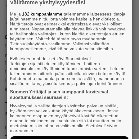
Välitämme yksityisyydestäsi
kouluttaa työntekijöitä yhteistyössä toisten yritysten ja
oppilaitosten kanssa yrityksesi tarpeisiin
Me ja
182 kumppaniamme
tallennamme laitteeseesi tietoja
ja/tai haemme niitä, jotta voimme käsitellä henkilötietoja.
saada tukea rekrytoinnin jälkeen
Näitä tietoja ovat esimerkiksi evästeissä olevat yksilölliset
tunnisteet. Napsauttamalla alla olevaa linkkiä voit hyväksyä
tai hallinnoida valintojasi, kuten kieltää oikeutettujen etujen
OHJELMA
käyttämisen. Voit tehdä tämän myös myöhemmin
Tietosuojakäytäntö-sivullamme. Valintasi välitetään
14.00 TE-toimiston ja Uudenmaan ELY-keskuksen palvelut
kumppaneillemme, eivätkä ne vaikuta selaustietoihin.
yrittäjille
Evästeiden mahdolliset käyttötarkoitukset:
14.40 Yrittäjän näkökulma
Tarkkojen sijaintitietojen käyttäminen. Laitteen
ominaisuuksien käyttäminen tunnistamista varten. Tietojen
15.00 Työllistyneen näkökulma
tallentaminen laitteelle ja/tai laitteella olevien tietojen käyttö.
Kohdennettu mainonta ja personoitu sisältö, mainonnan ja
15.15 Asiantuntijat vastaavat: Aikaa kysymyksille ja
sisällön mittaus, yleisötutkimus ja palvelujen kehittäminen .
keskustelulle
Suomen Yrittäjät ja sen kumppanit tarvitsevat
suostumuksesi seuraaviin:
Tilaisuus on tarkoitettu henkilöstöä palkkaaville yrittäjille
Hyväksymällä sallitte tietojen käsittelyn palvelun sisällä,
hylkääminen voi vaikuttaa käyttäjäkokemukseen. Jotkut
sekä yritysten rekrytoinnista vastaaville tahoille.
kolmannen osapuolen myyjät voivat käyttää oikeutettua
etuaan toimiakseen, voit vastustaa sitä tai muuttaa muita
asetuksia milloin tahansa valitsemalla 'Asetukset' sivun
Lisätietoa: Sari Laitinen, verkostopäällikkö, Suomen
alareunasta.
Yrittäjät, p. 040 538 4602, sari.laitinen@yrittajat.fi