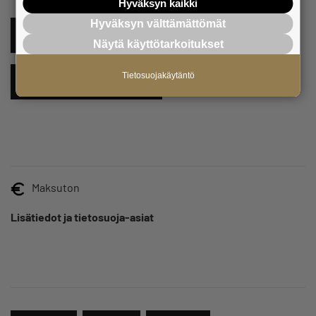
Hyväksyn kaikki
Hyväksyn välttämättömät
ILMOITTAUDU TÄSTÄ MUKAAN
Näytä käyttötarkoitukset
Tietosuojakäytäntö
LISÄÄ KALENTERIIN
Maksuton
Lisätiedot ja tietosuoja-asiat