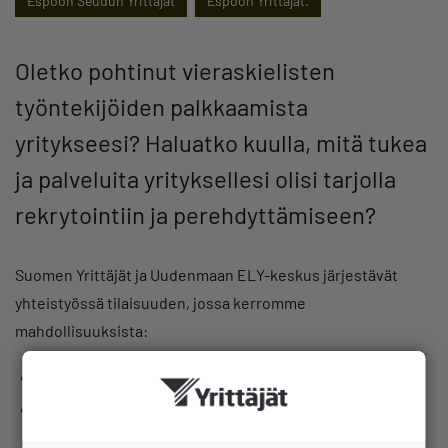
Espoon Seudun Yrittäjät
Espoon Yrittäjät.
Oletko pohtinut vieraskielisten
työntekijöiden palkkaamista
yritykseesi? Haluatko kuulla, mitä tukea
ja palveluita yrityksellesi olisi tarjolla
rekrytointiin ja perehdyttämiseen?
Suomen Yrittäjät ja Uudenmaan ELY-keskus järjestävät
yhteistyössä tilaisuuden, jossa kerromme
mahdollisuuksista:
palkata Suomessa jo olevaa vieraskielistä työvoimaa
tutustua uuteen työntekijääsi ja perehdyttää hänet
harjoittelujakson tai työkokeilun aikana