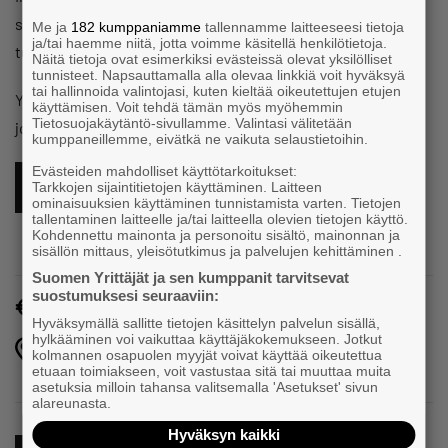
sulkeutuu, kun tilaisuus on loppuunvarattu. Pukukoodi
Me ja
182 kumppaniamme
tallennamme laitteeseesi tietoja
ja/tai haemme niitä, jotta voimme käsitellä henkilötietoja.
tumma puku ja kunniamerkit.
Näitä tietoja ovat esimerkiksi evästeissä olevat yksilölliset
tunnisteet. Napsauttamalla alla olevaa linkkiä voit hyväksyä
tai hallinnoida valintojasi, kuten kieltää oikeutettujen etujen
Yksi illalliskortti oikeuttaa yhden ihmisen sisäänpääsyyn,
käyttämisen. Voit tehdä tämän myös myöhemmin
Tietosuojakäytäntö-sivullamme. Valintasi välitetään
joten ostathan itsellesi ja avecillesi erilliset liput.
kumppaneillemme, eivätkä ne vaikuta selaustietoihin.
Evästeiden mahdolliset käyttötarkoitukset:
ILMOITTAUDU TÄSTÄ MUKAAN
Tarkkojen sijaintitietojen käyttäminen. Laitteen
ominaisuuksien käyttäminen tunnistamista varten. Tietojen
tallentaminen laitteelle ja/tai laitteella olevien tietojen käyttö.
Kohdennettu mainonta ja personoitu sisältö, mainonnan ja
sisällön mittaus, yleisötutkimus ja palvelujen kehittäminen .
Suomen Yrittäjät ja sen kumppanit tarvitsevat
suostumuksesi seuraaviin:
35€
Hyväksymällä sallitte tietojen käsittelyn palvelun sisällä,
hylkääminen voi vaikuttaa käyttäjäkokemukseen. Jotkut
Järvenpää-talo, Hallintokatu 4, 04400 Järvenpää,
kolmannen osapuolen myyjät voivat käyttää oikeutettua
Järvenpää
etuaan toimiakseen, voit vastustaa sitä tai muuttaa muita
asetuksia milloin tahansa valitsemalla 'Asetukset' sivun
alareunasta.
Hyväksyn kaikki