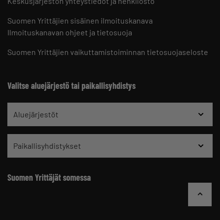
Keskusjärjestön yhteystiedot ja henkilöstö
Suomen Yrittäjien sisäinen ilmoituskanava
Ilmoituskanavan ohjeet ja tietosuoja
Suomen Yrittäjien vaikuttamistoiminnan tietosuojaseloste
Valitse aluejärjestö tai paikallisyhdistys
Aluejärjestöt
Paikallisyhdistykset
Suomen Yrittäjät somessa