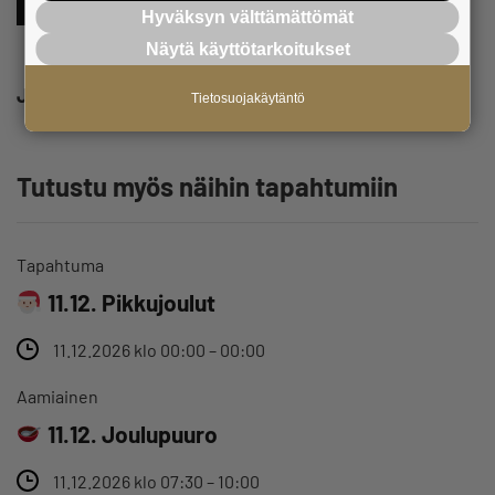
Tapahtumat
Verkostoituminen
Yrittäminen
Hyväksyn välttämättömät
Näytä käyttötarkoitukset
Jaa
Tietosuojakäytäntö
Tutustu myös näihin tapahtumiin
Tapahtuma
11.12. Pikkujoulut
11.12.2026 klo 00:00 – 00:00
Aamiainen
11.12. Joulupuuro
11.12.2026 klo 07:30 – 10:00