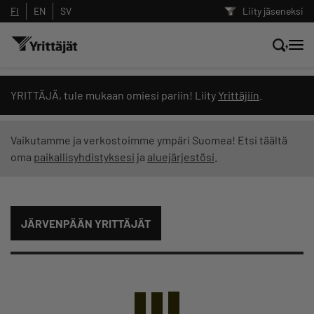
FI
EN
SV
Liity jäseneksi
Hae sivustolta tai kysy suoraan
YRITTÄJÄ, tule mukaan omiesi pariin! Liity
Yrittäjiin
.
Yrittäjien tekoälyltä
Vaikutamme ja verkostoimme ympäri Suomea! Etsi täältä
oma
paikallisyhdistyksesi
ja
aluejärjestösi
.
Hae
Suodata hakutuloksia: näytä kaikki sisältö
JÄRVENPÄÄN YRITTÄJÄT