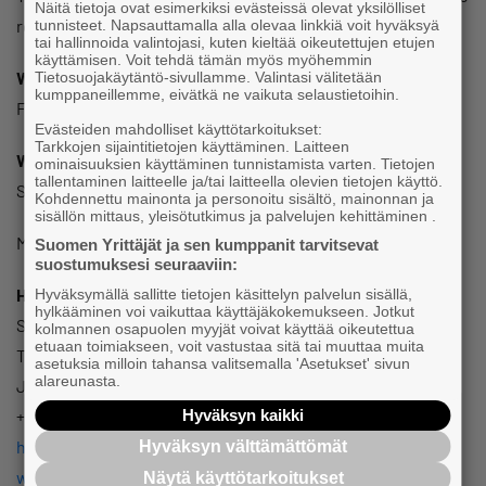
Näitä tietoja ovat esimerkiksi evästeissä olevat yksilölliset
registration required.
tunnisteet. Napsauttamalla alla olevaa linkkiä voit hyväksyä
tai hallinnoida valintojasi, kuten kieltää oikeutettujen etujen
käyttämisen. Voit tehdä tämän myös myöhemmin
When?
Tietosuojakäytäntö-sivullamme. Valintasi välitetään
kumppaneillemme, eivätkä ne vaikuta selaustietoihin.
Friday, 5.5.2023 at 10.30-12.00
Evästeiden mahdolliset käyttötarkoitukset:
Tarkkojen sijaintitietojen käyttäminen. Laitteen
Where?
ominaisuuksien käyttäminen tunnistamista varten. Tietojen
tallentaminen laitteelle ja/tai laitteella olevien tietojen käyttö.
SparkUp, Tykistökatu 4B, 20520 Turku
Kohdennettu mainonta ja personoitu sisältö, mainonnan ja
sisällön mittaus, yleisötutkimus ja palvelujen kehittäminen .
More information:
Suomen Yrittäjät ja sen kumppanit tarvitsevat
suostumuksesi seuraaviin:
Heidi Saaristo
Hyväksymällä sallitte tietojen käsittelyn palvelun sisällä,
hylkääminen voi vaikuttaa käyttäjäkokemukseen. Jotkut
Senior advisor, internationalisation and WTC Turku
kolmannen osapuolen myyjät voivat käyttää oikeutettua
etuaan toimiakseen, voit vastustaa sitä tai muuttaa muita
Turku Science Park Oy
asetuksia milloin tahansa valitsemalla 'Asetukset' sivun
alareunasta.
Joukahaisenkatu 3 A, 20520 Turku, Finland
Hyväksyn kaikki
+358 40 527 3706
heidi.saaristo@turkubusinessregion.com
Hyväksyn välttämättömät
www.turkubusinessregion.com
Näytä käyttötarkoitukset