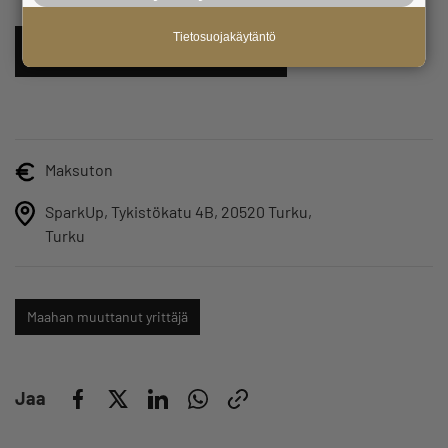
Tietosuojakäytäntö
ILMOITTAUDU TÄSTÄ MUKAAN
Maksuton
SparkUp, Tykistökatu 4B, 20520 Turku,
Turku
Maahan muuttanut yrittäjä
Jaa