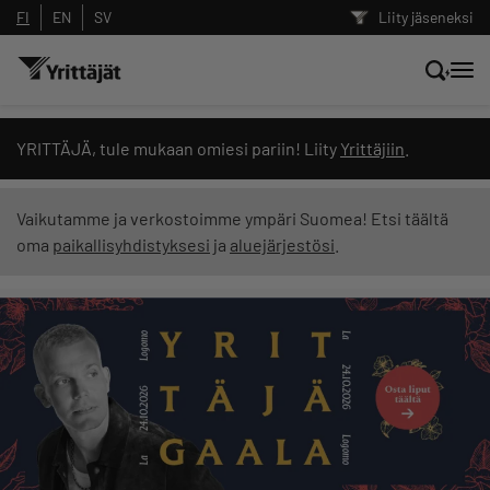
FI
EN
SV
Liity jäseneksi
Hae sivustolta tai kysy suoraan
YRITTÄJÄ, tule mukaan omiesi pariin! Liity
Yrittäjiin
.
Yrittäjien tekoälyltä
Vaikutamme ja verkostoimme ympäri Suomea! Etsi täältä
oma
paikallisyhdistyksesi
ja
aluejärjestösi
.
Hae
Suodata hakutuloksia: näytä kaikki sisältö