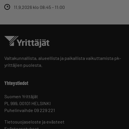
11.9.2026 klo 08:45 – 11:00
Valtakunnallista, alueellista ja paikallista vaikuttamista pk-
yrittäjien puolesta.
Yhteystiedot
Suomen Yrittäjät
PL 999, 00101 HELSINKI
Puhelinvaihde 09 229 221
Tietosuojaseloste ja evästeet
Evästeasetukset