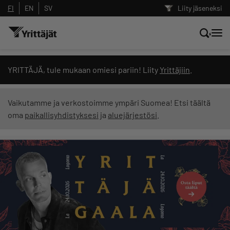
FI
EN
SV
Liity jäseneksi
Hae sivustolta tai kysy suoraan
YRITTÄJÄ, tule mukaan omiesi pariin! Liity
Yrittäjiin
.
Yrittäjien tekoälyltä
Vaikutamme ja verkostoimme ympäri Suomea! Etsi täältä
oma
paikallisyhdistyksesi
ja
aluejärjestösi
.
Hae
Suodata hakutuloksia: näytä kaikki sisältö