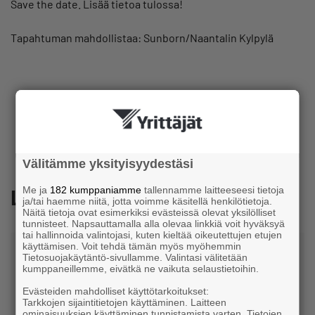
Save the date. Lisää tietoa tulossa!
Tapahtuman mahdollistaa: Sunborn/Naantalin Kylpylä
Välitämme yksityisyydestäsi
Lisätiedot
Me ja
182 kumppaniamme
tallennamme laitteeseesi tietoja
ja/tai haemme niitä, jotta voimme käsitellä henkilötietoja.
Näitä tietoja ovat esimerkiksi evästeissä olevat yksilölliset
tunnisteet. Napsauttamalla alla olevaa linkkiä voit hyväksyä
tai hallinnoida valintojasi, kuten kieltää oikeutettujen etujen
käyttämisen. Voit tehdä tämän myös myöhemmin
Tietosuojakäytäntö-sivullamme. Valintasi välitetään
kumppaneillemme, eivätkä ne vaikuta selaustietoihin.
Evästeiden mahdolliset käyttötarkoitukset:
Tarkkojen sijaintitietojen käyttäminen. Laitteen
ominaisuuksien käyttäminen tunnistamista varten. Tietojen