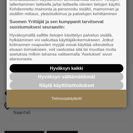
tallentaminen laitteelle ja/tai laitteella olevien tietojen käyttö.
Niina Pekkala
Kohdennettu mainonta ja personoitu sisältö, mainonnan ja
sisällön mittaus, yleisötutkimus ja palvelujen kehittäminen .
tapahtuma- ja kumppanivastaava
Suomen Yrittäjät ja sen kumppanit tarvitsevat
suostumuksesi seuraaviin:
Varsinais-Suomen Yrittäjät
Hyväksymällä sallitte tietojen käsittelyn palvelun sisällä,
hylkääminen voi vaikuttaa käyttäjäkokemukseen. Jotkut
kolmannen osapuolen myyjät voivat käyttää oikeutettua
040 736 4205
etuaan toimiakseen, voit vastustaa sitä tai muuttaa muita
asetuksia milloin tahansa valitsemalla 'Asetukset' sivun
niina.pekkala@yrittajat.fi
alareunasta.
Hyväksyn kaikki
Hyväksyn välttämättömät
Näytä käyttötarkoitukset
Maksuton jäsenille
Tietosuojakäytäntö
Matkailijantie 4, Naantali,
Naantali