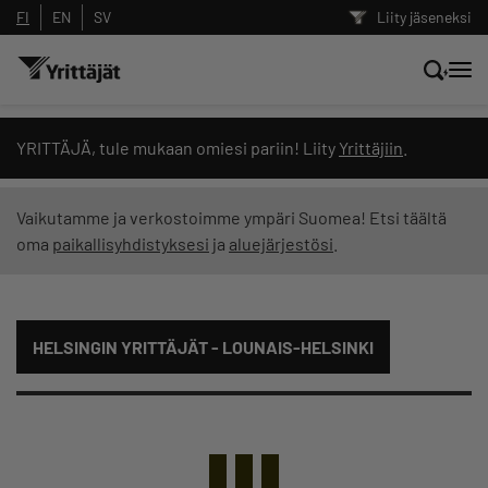
FI
EN
SV
Liity jäseneksi
Hae sivustolta tai kysy suoraan
YRITTÄJÄ, tule mukaan omiesi pariin! Liity
Yrittäjiin
.
Yrittäjien tekoälyltä
Vaikutamme ja verkostoimme ympäri Suomea! Etsi täältä
oma
paikallisyhdistyksesi
ja
aluejärjestösi
.
Hae
Suodata hakutuloksia: näytä kaikki sisältö
HELSINGIN YRITTÄJÄT - LOUNAIS-HELSINKI