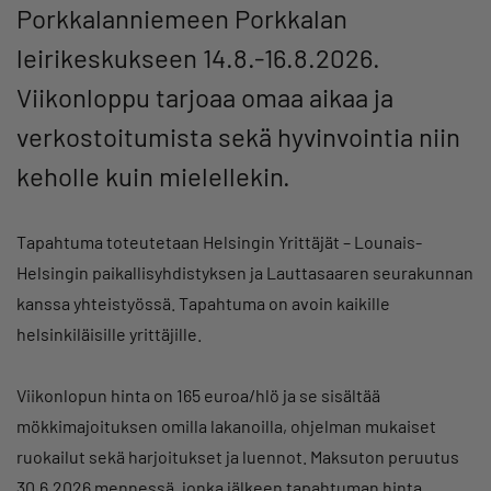
Porkkalanniemeen Porkkalan
leirikeskukseen 14.8.-16.8.2026.
Viikonloppu tarjoaa omaa aikaa ja
verkostoitumista sekä hyvinvointia niin
keholle kuin mielellekin.
Tapahtuma toteutetaan Helsingin Yrittäjät – Lounais-
Helsingin paikallisyhdistyksen ja Lauttasaaren seurakunnan
kanssa yhteistyössä. Tapahtuma on avoin kaikille
helsinkiläisille yrittäjille.
Viikonlopun hinta on 165 euroa/hlö ja se sisältää
mökkimajoituksen omilla lakanoilla, ohjelman mukaiset
ruokailut sekä harjoitukset ja luennot. Maksuton peruutus
30.6.2026 mennessä, jonka jälkeen tapahtuman hinta