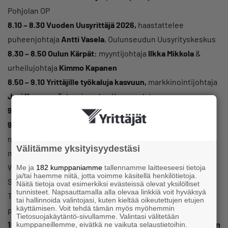
Pohjolan OP
8.10 – 8.30 Vuoden Uusyrittäjä 2026,
haastattelee
puheenjohtaja
Antti Vasela
, Oulunseudun Uusyrityskeskus
8.30 – 8.50 Oulun Kärpät:
myyntijohtaja
Ilkka Mikkola
&
urheilujohtaja
Kimmo Kapanen
8.50 – 9.10 Yrittäjille työkaluja kasvuun,
markkinointijohtaja
Jani Kanerva
, Tulevaisuuden Kasvupolut
9.10 – 9.20 Tauko
9.20 – 10.00 Voittajatiimin kokoaminen paneeli
,
moderaattorina
Anela Denic
, Kaleva Media. Paneelissa
Välitämme yksityisyydestäsi
mukana Kasvuyrittäjä ja toimitusjohtaja
Sanna Paakkonen
WTF Design Oy, opiskelija ja startup-yrittäjä
Jenna Säävälä
Me ja
182 kumppaniamme
tallennamme laitteeseesi tietoja
ja/tai haemme niitä, jotta voimme käsitellä henkilötietoja.
Sketcher, tilitoimistopalveluiden johtaja
Marjut Kärnä
Näitä tietoja ovat esimerkiksi evästeissä olevat yksilölliset
tunnisteet. Napsauttamalla alla olevaa linkkiä voit hyväksyä
Talenom, yrittäjä
Jesse Mattson
Konttivuokraus Oy ja
tai hallinnoida valintojasi, kuten kieltää oikeutettujen etujen
käyttämisen. Voit tehdä tämän myös myöhemmin
pankinjohtaja
Sami Heikkilä
Pohjolan OP.
Tietosuojakäytäntö-sivullamme. Valintasi välitetään
10.00 – 10.30 Yhteiskuva, verkostoituminen ja tutustuminen
kumppaneillemme, eivätkä ne vaikuta selaustietoihin.