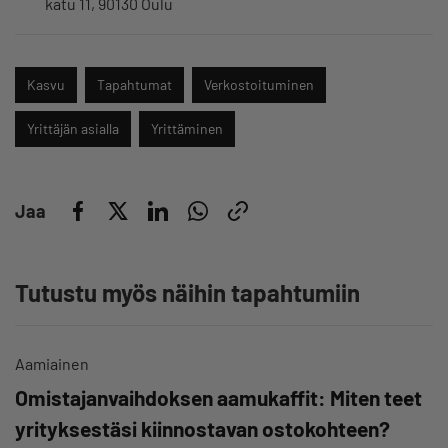
katu 11, 90130 Oulu
Kasvu
Tapahtumat
Verkostoituminen
Yrittäjän asialla
Yrittäminen
Jaa
Tutustu myös näihin tapahtumiin
Aamiainen
Omistajanvaihdoksen aamukaffit: Miten teet
yrityksestäsi kiinnostavan ostokohteen?