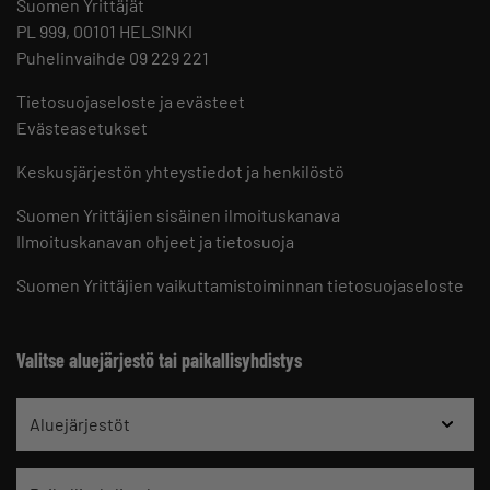
Suomen Yrittäjät
PL 999, 00101 HELSINKI
Puhelinvaihde 09 229 221
Tietosuojaseloste ja evästeet
Evästeasetukset
Keskusjärjestön yhteystiedot ja henkilöstö
Suomen Yrittäjien sisäinen ilmoituskanava
Ilmoituskanavan ohjeet ja tietosuoja
Suomen Yrittäjien vaikuttamistoiminnan tietosuojaseloste
Valitse aluejärjestö tai paikallisyhdistys
Aluejärjestöt