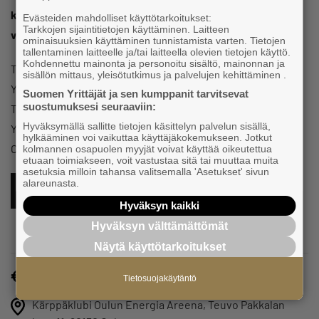
kumppaniständeille. Yrittäjä – opiskelijaständit ovat
Evästeiden mahdolliset käyttötarkoitukset:
Tarkkojen sijaintitietojen käyttäminen. Laitteen
valmiina ottamaan vastaan toimeksiantoja!
ominaisuuksien käyttäminen tunnistamista varten. Tietojen
tallentaminen laitteelle ja/tai laitteella olevien tietojen käyttö.
Kohdennettu mainonta ja personoitu sisältö, mainonnan ja
Tilaisuuden järjestävät yhteistyössä Pohjois-Pohjanmaan
sisällön mittaus, yleisötutkimus ja palvelujen kehittäminen .
Yrittäjät, KalevaMedia, Oulun yliopisto, OAMK,
Suomen Yrittäjät ja sen kumppanit tarvitsevat
suostumuksesi seuraaviin:
Tulevaisuuden Kasvupolut, Pohjolan OP, Talenom, Oulun
Hyväksymällä sallitte tietojen käsittelyn palvelun sisällä,
Yrittäjät, Oulunseudun Uusyrityskeskus, Oulun Kärpät ja
hylkääminen voi vaikuttaa käyttäjäkokemukseen. Jotkut
Oulu2026.
kolmannen osapuolen myyjät voivat käyttää oikeutettua
etuaan toimiakseen, voit vastustaa sitä tai muuttaa muita
asetuksia milloin tahansa valitsemalla 'Asetukset' sivun
alareunasta.
ILMOITTAUDU TÄSTÄ MUKAAN
Hyväksyn kaikki
Hyväksyn välttämättömät
Näytä käyttötarkoitukset
Maksuton
Tietosuojakäytäntö
Kärppäklubi Oulun Energia Areena, Teuvo Pakkalan