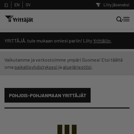
FI
EN
SV
Liity jäseneksi
Hae sivustolta tai kysy suoraan
YRITTÄJÄ, tule mukaan omiesi pariin! Liity
Yrittäjiin
.
Yrittäjien tekoälyltä
Vaikutamme ja verkostoimme ympäri Suomea! Etsi täältä
oma
paikallisyhdistyksesi
ja
aluejärjestösi
.
Hae
Suodata hakutuloksia: näytä kaikki sisältö
POHJOIS-POHJANMAAN YRITTÄJÄT