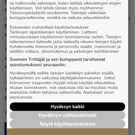
Kuinka käy kasvulle ja pk-yrittäjille Suomessa ja Pohjois-
tai hallinnoida valintojasi, kuten kieltää oikeutettujen etujen
käyttämisen. Voit tehdä tämän myös myöhemmin
Karjalassa?
Tietosuojakäytäntö-sivullamme. Valintasi välitetään
kumppaneillemme, eivätkä ne vaikuta selaustietoihin.
Johtaja, pääekonomisti Juhana Brotherus, Suomen Yrittäjät
Rahoituksen käytännön askelmerkit
Evästeiden mahdolliset käyttötarkoitukset:
Tarkkojen sijaintitietojen käyttäminen. Laitteen
Konttorinjohtaja Sami Hirvonen, Oma Säästöpankki Oyj
ominaisuuksien käyttäminen tunnistamista varten. Tietojen
tallentaminen laitteelle ja/tai laitteella olevien tietojen käyttö.
Kohdennettu mainonta ja personoitu sisältö, mainonnan ja
Tapahtuma on maksuton ja avoin kaikille yrittäjille. Paikkoja
sisällön mittaus, yleisötutkimus ja palvelujen kehittäminen .
on rajatusti – mukaan mahtuu 30 nopeinta. Ilmoittaudu
Suomen Yrittäjät ja sen kumppanit tarvitsevat
suostumuksesi seuraaviin:
viimeistään 21.10.
Hyväksymällä sallitte tietojen käsittelyn palvelun sisällä,
hylkääminen voi vaikuttaa käyttäjäkokemukseen. Jotkut
Järjestäjinä Pohjois-Karjalan Yrittäjät ja Joensuun
kolmannen osapuolen myyjät voivat käyttää oikeutettua
etuaan toimiakseen, voit vastustaa sitä tai muuttaa muita
Yrittäjät. Lisätiedot ja ilmoittautumiset myös p. 050 448
asetuksia milloin tahansa valitsemalla 'Asetukset' sivun
alareunasta.
8468, joonas.hiltunen@yrittajat.fi.
Hyväksyn kaikki
Kuva Juhana Brotheruksesta: Jetro Stavén
Hyväksyn välttämättömät
Näytä käyttötarkoitukset
ILMOITTAUDU TÄSTÄ MUKAAN