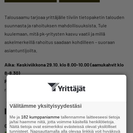
Talousaamu tarjoaa yrittäjälle tiiviin tietopaketin talouden
suunnasta ja rahoituksen mahdollisuuksista. Tule
kuulemaan, mitä pk-yritysten kasvu vaatii ja millä
askelmerkeillä rahoitus saadaan kohdilleen – suoraan
asiantuntijoilta.
Aika: Keskiviikkona 29.10. klo 8.00-10.00 (aamukahvit klo
8-8.30)
Paikka:
Kokoustila Vellamo, Joensuun Tiedepuisto, 1-
rakennus, 2. kerros, 80110 Joensuu
Välitämme yksityisyydestäsi
Ilmoittaudu tästä!
Me ja
182 kumppaniamme
tallennamme laitteeseesi tietoja
ja/tai haemme niitä, jotta voimme käsitellä henkilötietoja.
Ohjelma:
Näitä tietoja ovat esimerkiksi evästeissä olevat yksilölliset
tunnisteet. Napsauttamalla alla olevaa linkkiä voit hyväksyä