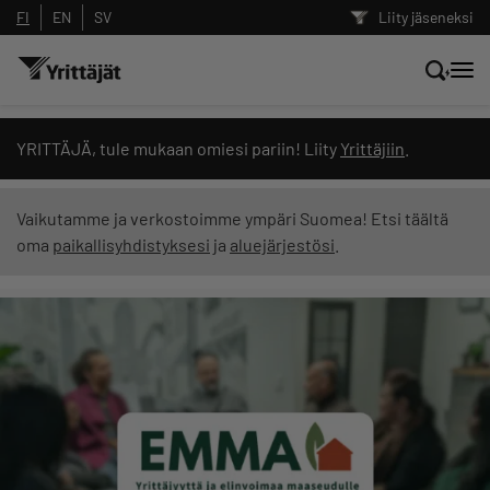
FI
EN
SV
Liity jäseneksi
Hae sivustolta tai kysy suoraan
YRITTÄJÄ, tule mukaan omiesi pariin! Liity
Yrittäjiin
.
Yrittäjien tekoälyltä
Vaikutamme ja verkostoimme ympäri Suomea! Etsi täältä
oma
paikallisyhdistyksesi
ja
aluejärjestösi
.
Hae
Suodata hakutuloksia: näytä kaikki sisältö