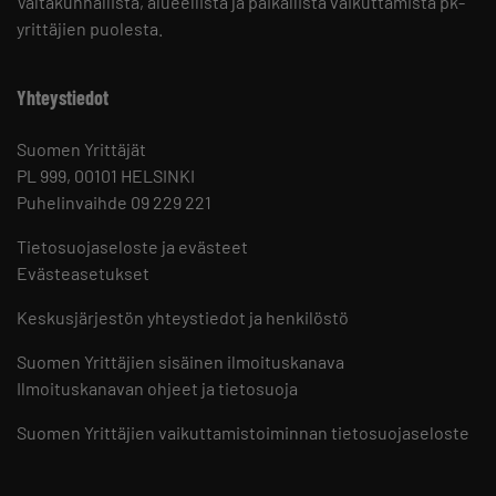
Valtakunnallista, alueellista ja paikallista vaikuttamista pk-
yrittäjien puolesta.
Yhteystiedot
Suomen Yrittäjät
PL 999, 00101 HELSINKI
Puhelinvaihde 09 229 221
Tietosuojaseloste ja evästeet
Evästeasetukset
Keskusjärjestön yhteystiedot ja henkilöstö
Suomen Yrittäjien sisäinen ilmoituskanava
Ilmoituskanavan ohjeet ja tietosuoja
Suomen Yrittäjien vaikuttamistoiminnan tietosuojaseloste