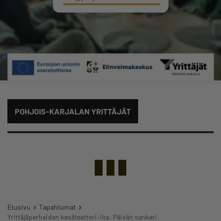
POHJOIS-KARJALAN YRITTÄJÄT
Etusivu
Tapahtumat
Yrittäjäperheiden kesäteatteri-ilta: Päivän sankari