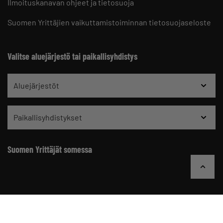
Ilmoituskanavan ohjeet ja tietosuoja
Suomen Yrittäjien vaikuttamistoiminnan tietosuojaseloste
Valitse aluejärjestö tai paikallisyhdistys
Aluejärjestöt
Paikallisyhdistykset
Suomen Yrittäjät somessa