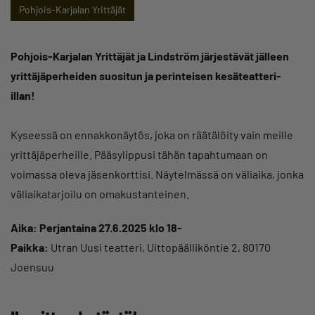
Pohjois-Karjalan Yrittäjät
Pohjois-Karjalan Yrittäjät ja Lindström järjestävät jälleen
yrittäjäperheiden suositun ja perinteisen kesäteatteri-
illan!
Kyseessä on ennakkonäytös, joka on räätälöity vain meille
yrittäjäperheille. Pääsylippusi tähän tapahtumaan on
voimassa oleva jäsenkorttisi. Näytelmässä on väliaika, jonka
väliaikatarjoilu on omakustanteinen.
Aika: Perjantaina 27.6.2025 klo 18-
Paikka:
Utran Uusi teatteri, Uittopäälliköntie 2, 80170
Joensuu