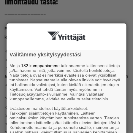
Ilmoittaudu tästä!
————————————–
Päivän sankari – komediaa elämän juhlista ja
kommelluksista
Kun omalla työllään vaurastunut mies täyttää 60 vuotta,
Välitämme yksityisyydestäsi
onhan se juhlan paikka. Varsinkin kun kyseessä on mies,
Me ja
182 kumppaniamme
tallennamme laitteeseesi tietoja
joka on pyörittänyt enemmän kuin virvelin kelaa ja
ja/tai haemme niitä, jotta voimme käsitellä henkilötietoja.
Näitä tietoja ovat esimerkiksi evästeissä olevat yksilölliset
ansainnut (ainakin omasta mielestään) niin juhlapuheet kuin
tunnisteet. Napsauttamalla alla olevaa linkkiä voit hyväksyä
prenikatkin.
tai hallinnoida valintojasi, kuten kieltää oikeutettujen etujen
käyttämisen. Voit tehdä tämän myös myöhemmin
Tietosuojakäytäntö-sivullamme. Valintasi välitetään
Mutta mitä tapahtuu, kun juhlakansaa ei näy? Kutsut ehkä
kumppaneillemme, eivätkä ne vaikuta selaustietoihin.
katosivat postissa… tai löytyykö syy sittenkin miehen
Evästeiden mahdolliset käyttötarkoitukset:
Tarkkojen sijaintitietojen käyttäminen. Laitteen
omasta peilikuvasta? Onneksi rahalla saa vaikka mitä – ja
ominaisuuksien käyttäminen tunnistamista varten. Tietojen
tallentaminen laitteelle ja/tai laitteella olevien tietojen käyttö.
päivänsankarista tulee päivän sankari, keinolla millä
Kohdennettu mainonta ja personoitu sisältö, mainonnan ja
hyvänsä.
sisällön mittaus, yleisötutkimus ja palvelujen kehittäminen .