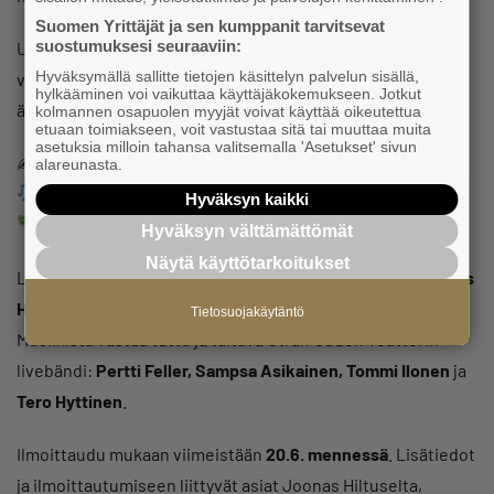
Suomen Yrittäjät ja sen kumppanit tarvitsevat
suostumuksesi seuraaviin:
Utran Uuden Teatterin kesän 2025 näytelmä nauraa,
Hyväksymällä sallitte tietojen käsittelyn palvelun sisällä,
virnistelee ja herkistelee ihmisyyden ja suomalaisuuden
hylkääminen voi vaikuttaa käyttäjäkokemukseen. Jotkut
äärellä – tuttuun tapaan.
kolmannen osapuolen myyjät voivat käyttää oikeutettua
etuaan toimiakseen, voit vastustaa sitä tai muuttaa muita
asetuksia milloin tahansa valitsemalla 'Asetukset' sivun
✍️
Käsikirjoitus: Antti Heikkinen
alareunasta.
Laulut ja sävelet:
Ilja Teppo
Hyväksyn kaikki
Ohjaus: Olli-Matti Oinonen
Hyväksyn välttämättömät
Näytä käyttötarkoitukset
Lavalla nähdään huikea porukka:
Jussi Lampi, Antti Tuomas
Heikkinen, Elina Rintala, Jarkko Tiainen
ja
Maarit Poussa
.
Tietosuojakäytäntö
Musiikista vastaa tuttu ja taitava Utran Uuden Teatterin
livebändi:
Pertti Feller, Sampsa Asikainen, Tommi Ilonen
ja
Tero Hyttinen
.
Ilmoittaudu mukaan viimeistään
20.6. mennessä
. Lisätiedot
ja ilmoittautumiseen liittyvät asiat Joonas Hiltuselta,