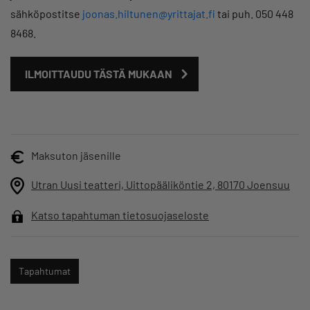
sähköpostitse
joonas.hiltunen@yrittajat.fi
tai puh. 050 448
8468.
ILMOITTAUDU TÄSTÄ MUKAAN
Maksuton jäsenille
Utran Uusi teatteri, Uittopääliköntie 2, 80170 Joensuu
Katso tapahtuman tietosuojaseloste
Tapahtumat