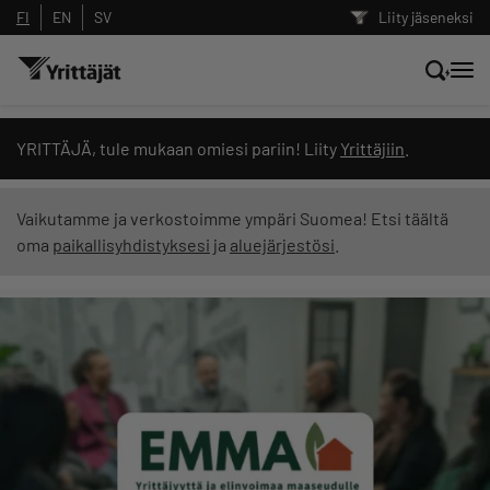
FI
EN
SV
Liity jäseneksi
Hae sivustolta tai kysy suoraan
YRITTÄJÄ, tule mukaan omiesi pariin! Liity
Yrittäjiin
.
Yrittäjien tekoälyltä
Vaikutamme ja verkostoimme ympäri Suomea! Etsi täältä
oma
paikallisyhdistyksesi
ja
aluejärjestösi
.
Hae
Suodata hakutuloksia: näytä kaikki sisältö