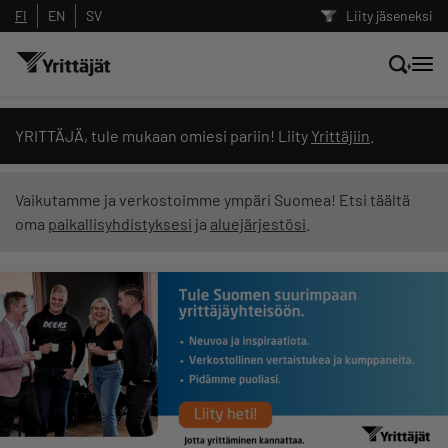
FI
EN
SV
Liity jäseneksi
Hae sivustolta tai kysy suoraan
YRITTÄJÄ, tule mukaan omiesi pariin! Liity
Yrittäjiin
.
Yrittäjien tekoälyltä
Vaikutamme ja verkostoimme ympäri Suomea! Etsi täältä
oma
paikallisyhdistyksesi
ja
aluejärjestösi
.
Hae
Suodata hakutuloksia: näytä kaikki sisältö