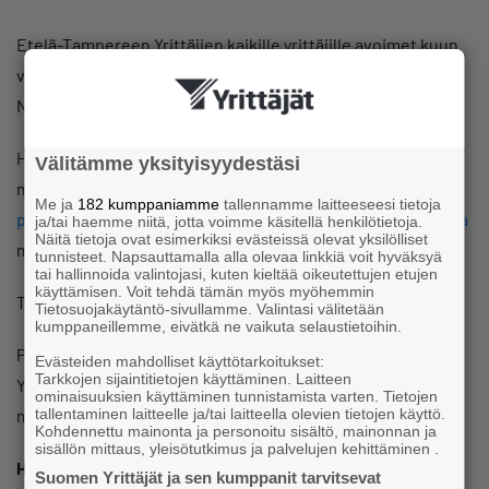
Etelä-Tampereen Yrittäjien kaikille yrittäjille avoimet kuun
viimeisen perjantain aamukahvit Hakasen Leipomolla
Nekalassa Vihiojantiellä.
Huhtikuussa meille tulee proakatemialaiset kertomaan,
Välitämme yksityisyydestäsi
miten yrittäjät voivat hyödyntää
proakatemialaisten
Me ja
182 kumppaniamme
tallennamme laitteeseesi tietoja
palveluja ja päinvastoin
. Paikan päälle tulee
Proakatemiasta
ja/tai haemme niitä, jotta voimme käsitellä henkilötietoja.
Näitä tietoja ovat esimerkiksi evästeissä olevat yksilölliset
mm. Leila Ali.
tunnisteet. Napsauttamalla alla olevaa linkkiä voit hyväksyä
tai hallinnoida valintojasi, kuten kieltää oikeutettujen etujen
käyttämisen. Voit tehdä tämän myös myöhemmin
Tervetuloa!
Tietosuojakäytäntö-sivullamme. Valintasi välitetään
kumppaneillemme, eivätkä ne vaikuta selaustietoihin.
Pihapiirissä ja kadunvarrella reilusti parkkipaikkoja.
Evästeiden mahdolliset käyttötarkoitukset:
Tarkkojen sijaintitietojen käyttäminen. Laitteen
Yhdistys tarjoaa kahvit/teet ja sämpylän oman valintasi
ominaisuuksien käyttäminen tunnistamista varten. Tietojen
tallentaminen laitteelle ja/tai laitteella olevien tietojen käyttö.
mukaan.
Kohdennettu mainonta ja personoitu sisältö, mainonnan ja
sisällön mittaus, yleisötutkimus ja palvelujen kehittäminen .
Haluatko oman slottisi aamukahveille?
Suomen Yrittäjät ja sen kumppanit tarvitsevat