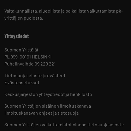
Valtakunnallista, alueellista ja paikallista vaikuttamista pk-
yrittäjien puolesta.
Yhteystiedot
Suomen Yrittäjät
PL 999, 00101 HELSINKI
Puhelinvaihde 09 229 221
Tietosuojaseloste ja evästeet
Evästeasetukset
Keskusjärjestön yhteystiedot ja henkilöstö
Suomen Yrittäjien sisäinen ilmoituskanava
Ilmoituskanavan ohjeet ja tietosuoja
Suomen Yrittäjien vaikuttamistoiminnan tietosuojaseloste