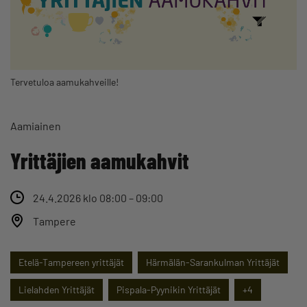
Tervetuloa aamukahveille!
Aamiainen
Yrittäjien aamukahvit
24.4.2026 klo 08:00 – 09:00
Tampere
Etelä-Tampereen yrittäjät
Härmälän-Sarankulman Yrittäjät
Lielahden Yrittäjät
Pispala-Pyynikin Yrittäjät
+4