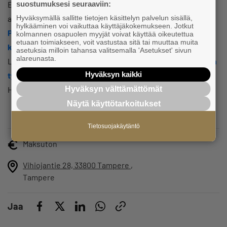
suostumuksesi seuraaviin:
Ehdota itseäsi käyttämään 10–15 minuuttia aamukahvien
Hyväksymällä sallitte tietojen käsittelyn palvelun sisällä,
alusta ja tule esittäytymään! Mukana olleet jo
Frenchic
hylkääminen voi vaikuttaa käyttäjäkokemukseen. Jotkut
Paint
, Minna Arohonka,
Tampereen kaupungin työllisyys- ja
kolmannen osapuolen myyjät voivat käyttää oikeutettua
etuaan toimiakseen, voit vastustaa sitä tai muuttaa muita
kasvupalvelut
, Titta Keisala,
Hervannan Eläinlääkärit
, Jussi
asetuksia milloin tahansa valitsemalla 'Asetukset' sivun
alareunasta.
Laitinen,
Talenom
, Maarit Haapanen,
Tampereen kaupungin
Hyväksyn kaikki
työllisyys- ja kasvupalvelut / Kesätyöseteli
, Saila
Hyväksyn välttämättömät
Hämäläinen,
OP Pirkanmaa
, Timo Silván.
Näytä käyttötarkoitukset
Tietosuojakäytäntö
Maksuton
Vihiojantie 28, 33800 Tampere
,
Tampere
Jaa