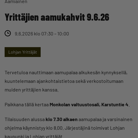
Aamiainen
Yrittäjien aamukahvit 9.6.26
9.6.2026 klo 07:30 – 10:00
Lohjan Yrittäjät
Tervetuloa nauttimaan aamupalaa alkukesän kynnyksellä,
kuuntelemaan ajankohtaistietoa sekä verkostoitumaan
muiden yrittäjien kanssa.
Paikkana tällä kertaa
Monkolan valtuustosali, Karstuntie 4
.
Tilaisuuden alussa
klo 7.30 alkaen
aamupalaa ja varsinainen
ohjelma käynnistyy klo 8.00. Järjestäjinä toimivat Lohjan
kaupunki ja Lohjan yrittäjät.