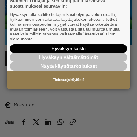
Suomen Yrittäjät ja sen kumppanit tarvitsevat
suostumuksesi seuraaviin:
Hyväksymällä sallitte tietojen käsittelyn palvelun sisällä,
hylkääminen voi vaikuttaa käyttäjäkokemukseen. Jotkut
kolmannen osapuolen myyjät voivat käyttää oikeutettua
etuaan toimiakseen, voit vastustaa sitä tai muuttaa muita
asetuksia milloin tahansa valitsemalla 'Asetukset' sivun
alareunasta.
Hyväksyn kaikki
Hyväksyn välttämättömät
LISÄÄ KALENTERIIN
Näytä käyttötarkoitukset
Tietosuojakäytäntö
Maksuton
Jaa