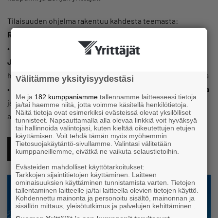
Tilaisuuden ohjelma rakentuu kahdesta teemasta:
Rahoitusinfo ja kaupungin hankinnat
• Uudenmaan elinvoimakeskukseen yritysasiantuntija
Joonas E. Karhisen
rahoitusinfo sekä Ykkösakselin
hankeasiantuntija
Jenni Ruohon
info Leader-rahoituksesta
Välitämme yksityisyydestäsi
• Kaupungin uudet hankinta-asiantuntijat
Sonja Pohjanvirta
Me ja
182 kumppaniamme
tallennamme laitteeseesi tietoja
ja
Johannes Syväterä
esittäytyvät sekä hankintojen
ja/tai haemme niitä, jotta voimme käsitellä henkilötietoja.
Näitä tietoja ovat esimerkiksi evästeissä olevat yksilölliset
ajankohtaiset
tunnisteet. Napsauttamalla alla olevaa linkkiä voit hyväksyä
tai hallinnoida valintojasi, kuten kieltää oikeutettujen etujen
käyttämisen. Voit tehdä tämän myös myöhemmin
Tietosuojakäytäntö-sivullamme. Valintasi välitetään
ILMOITTAUDU TÄSTÄ
kumppaneillemme, eivätkä ne vaikuta selaustietoihin.
Evästeiden mahdolliset käyttötarkoitukset:
Tarkkojen sijaintitietojen käyttäminen. Laitteen
ominaisuuksien käyttäminen tunnistamista varten. Tietojen
tallentaminen laitteelle ja/tai laitteella olevien tietojen käyttö.
Kohdennettu mainonta ja personoitu sisältö, mainonnan ja
sisällön mittaus, yleisötutkimus ja palvelujen kehittäminen .