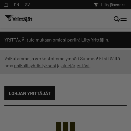
FI
EN
SV
Liity jäseneksi
Hae sivustolta tai kysy suoraan
YRITTÄJÄ, tule mukaan omiesi pariin! Liity
Yrittäjiin
.
Yrittäjien tekoälyltä
Vaikutamme ja verkostoimme ympäri Suomea! Etsi täältä
oma
paikallisyhdistyksesi
ja
aluejärjestösi
.
Hae
Suodata hakutuloksia: näytä kaikki sisältö
LOHJAN YRITTÄJÄT