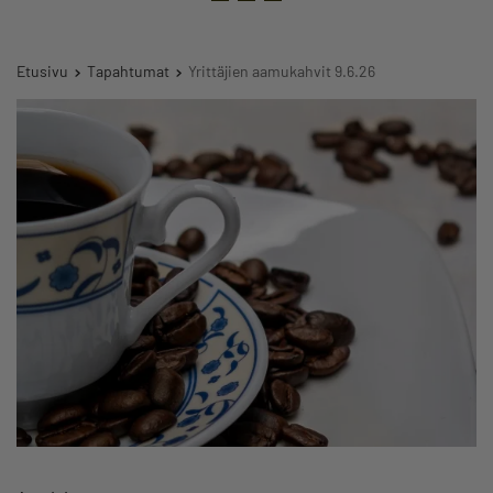
Etusivu
Tapahtumat
Yrittäjien aamukahvit 9.6.26