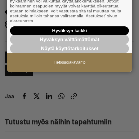
hylkääminen voi vaikuttaa käyttäjäkokemukseen. Jotkut
kolmannen osapuolen myyjät voivat käyttää oikeutettua
etuaan toimiakseen, voit vastustaa sitä tai muuttaa muita
Maksuton
asetuksia milloin tahansa valitsemalla 'Asetukset' sivun
alareunasta.
Hotelli Hirvi, Äänekoski,
Hyväksyn kaikki
Äänekoski
Hyväksyn välttämättömät
Näytä käyttötarkoitukset
Palkanmaksu
Palkkatuki
Tapahtumat
Työllisyys
Tietosuojakäytäntö
Työnantaja
Jaa
Tutustu myös näihin tapahtumiin