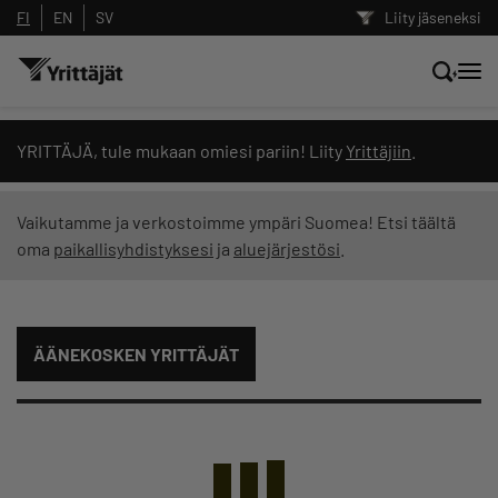
FI
EN
SV
Liity jäseneksi
Hae sivustolta tai kysy suoraan
YRITTÄJÄ, tule mukaan omiesi pariin! Liity
Yrittäjiin
.
Yrittäjien tekoälyltä
Vaikutamme ja verkostoimme ympäri Suomea! Etsi täältä
oma
paikallisyhdistyksesi
ja
aluejärjestösi
.
Hae
Suodata hakutuloksia: näytä kaikki sisältö
ÄÄNEKOSKEN YRITTÄJÄT