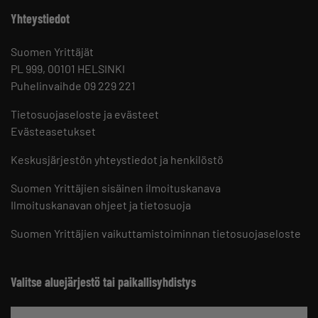
Yhteystiedot
Suomen Yrittäjät
PL 999, 00101 HELSINKI
Puhelinvaihde 09 229 221
Tietosuojaseloste ja evästeet
Evästeasetukset
Keskusjärjestön yhteystiedot ja henkilöstö
Suomen Yrittäjien sisäinen ilmoituskanava
Ilmoituskanavan ohjeet ja tietosuoja
Suomen Yrittäjien vaikuttamistoiminnan tietosuojaseloste
Valitse aluejärjestö tai paikallisyhdistys