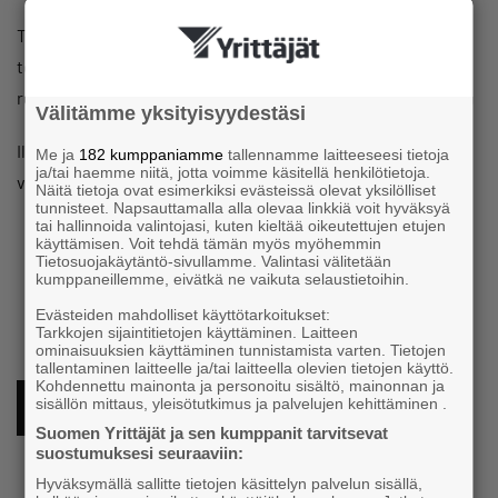
Tervetuloa tapaamaan yrittäjiä ja kuulemaan Pop Pankin
terveiset. Samalla saat päivän käyntiin maittavalla ja
runsaalla aamupalalla. Ota mukaan myös yrittäjäystäväsi!
Välitämme yksityisyydestäsi
Ilmoittaudu tapahtumaan alla olevan linkin kautta
Me ja
182 kumppaniamme
tallennamme laitteeseesi tietoja
ja/tai haemme niitä, jotta voimme käsitellä henkilötietoja.
viimeistään keskiviikkona 26.3.
Näitä tietoja ovat esimerkiksi evästeissä olevat yksilölliset
tunnisteet. Napsauttamalla alla olevaa linkkiä voit hyväksyä
tai hallinnoida valintojasi, kuten kieltää oikeutettujen etujen
käyttämisen. Voit tehdä tämän myös myöhemmin
Tietosuojakäytäntö-sivullamme. Valintasi välitetään
kumppaneillemme, eivätkä ne vaikuta selaustietoihin.
Evästeiden mahdolliset käyttötarkoitukset:
Tarkkojen sijaintitietojen käyttäminen. Laitteen
ominaisuuksien käyttäminen tunnistamista varten. Tietojen
tallentaminen laitteelle ja/tai laitteella olevien tietojen käyttö.
Kohdennettu mainonta ja personoitu sisältö, mainonnan ja
sisällön mittaus, yleisötutkimus ja palvelujen kehittäminen .
ILMOITTAUDU TÄSTÄ MUKAAN
Suomen Yrittäjät ja sen kumppanit tarvitsevat
suostumuksesi seuraaviin:
Hyväksymällä sallitte tietojen käsittelyn palvelun sisällä,