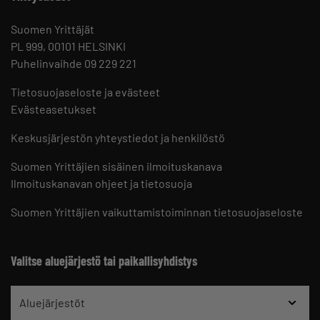
Suomen Yrittäjät
PL 999, 00101 HELSINKI
Puhelinvaihde 09 229 221
Tietosuojaseloste ja evästeet
Evästeasetukset
Keskusjärjestön yhteystiedot ja henkilöstö
Suomen Yrittäjien sisäinen ilmoituskanava
Ilmoituskanavan ohjeet ja tietosuoja
Suomen Yrittäjien vaikuttamistoiminnan tietosuojaseloste
Valitse aluejärjestö tai paikallisyhdistys
Aluejärjestöt