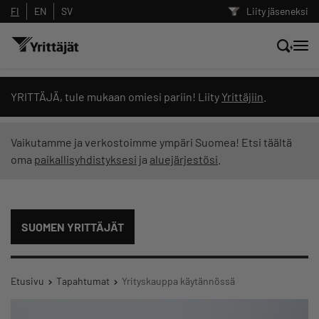
FI
EN
SV
Liity jäseneksi
Hae sivustolta tai kysy suoraan
YRITTÄJÄ, tule mukaan omiesi pariin! Liity
Yrittäjiin
.
Yrittäjien tekoälyltä
Vaikutamme ja verkostoimme ympäri Suomea! Etsi täältä
oma
paikallisyhdistyksesi
ja
aluejärjestösi
.
Hae
Suodata hakutuloksia: näytä kaikki sisältö
SUOMEN YRITTÄJÄT
Etusivu
Tapahtumat
Yrityskauppa käytännössä