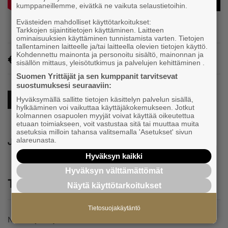
kumppaneillemme, eivätkä ne vaikuta selaustietoihin.
Evästeiden mahdolliset käyttötarkoitukset:
Tarkkojen sijaintitietojen käyttäminen. Laitteen
ominaisuuksien käyttäminen tunnistamista varten. Tietojen
tallentaminen laitteelle ja/tai laitteella olevien tietojen käyttö.
Kohdennettu mainonta ja personoitu sisältö, mainonnan ja
Maksuton
sisällön mittaus, yleisötutkimus ja palvelujen kehittäminen .
Suomen Yrittäjät ja sen kumppanit tarvitsevat
suostumuksesi seuraaviin:
Hyväksymällä sallitte tietojen käsittelyn palvelun sisällä,
Omistajanvaihdos
hylkääminen voi vaikuttaa käyttäjäkokemukseen. Jotkut
kolmannen osapuolen myyjät voivat käyttää oikeutettua
etuaan toimiakseen, voit vastustaa sitä tai muuttaa muita
asetuksia milloin tahansa valitsemalla 'Asetukset' sivun
alareunasta.
Jaa
Hyväksyn kaikki
Hyväksyn välttämättömät
Tutustu myös näihin tapahtumiin
Näytä käyttötarkoitukset
Tietosuojakäytäntö
Nuoret yrittäjät