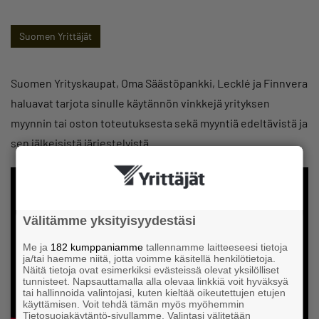
Suomen Yrittäjät
Suomen Yrityskaupat, Oma Säästöpankki, Lecklé ja Finnvera
haluavat tarjota sinulle käytännön vinkkejä yrityksen
myynnin tai oston toteutuksesta sekä myyntiä edeltävistä ja
sen jälkeisistä järjestelyistä.
Välitämme yksityisyydestäsi
Me ja
182 kumppaniamme
tallennamme laitteeseesi tietoja
ja/tai haemme niitä, jotta voimme käsitellä henkilötietoja.
Näitä tietoja ovat esimerkiksi evästeissä olevat yksilölliset
tunnisteet. Napsauttamalla alla olevaa linkkiä voit hyväksyä
tai hallinnoida valintojasi, kuten kieltää oikeutettujen etujen
käyttämisen. Voit tehdä tämän myös myöhemmin
Tietosuojakäytäntö-sivullamme. Valintasi välitetään