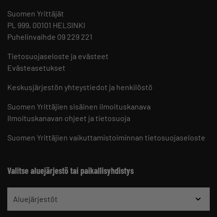
Suomen Yrittäjät
PL 999, 00101 HELSINKI
Puhelinvaihde 09 229 221
Tietosuojaseloste ja evästeet
Evästeasetukset
Keskusjärjestön yhteystiedot ja henkilöstö
Suomen Yrittäjien sisäinen ilmoituskanava
Ilmoituskanavan ohjeet ja tietosuoja
Suomen Yrittäjien vaikuttamistoiminnan tietosuojaseloste
Valitse aluejärjestö tai paikallisyhdistys
Aluejärjestöt