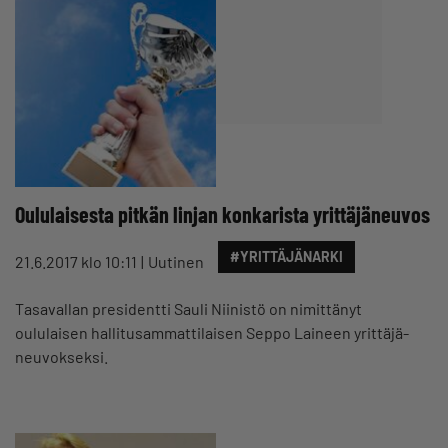
Oululaisesta pitkän linjan konkarista yrittäjäneuvos
#YRITTÄJÄNARKI
21.6.2017 klo 10:11
Uutinen
Tasavallan presidentti Sauli Niinistö on nimittänyt
oululaisen hallitusammattilaisen Seppo Laineen yrit­tä­jä­
neu­vok­seksi.