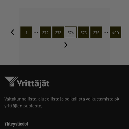
…
…
1
372
373
374
375
376
400
Valtakunnallista, alueellista ja paikallista vaikuttamista pk-
yrittäjien puolesta.
Yhteystiedot