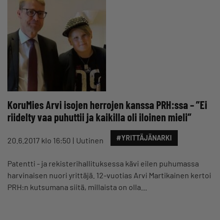
KoruMies Arvi isojen herrojen kanssa PRH:ssa – ”Ei
riidelty vaa puhuttii ja kaikilla oli iloinen mieli”
#YRITTÄJÄNARKI
20.6.2017 klo 16:50
Uutinen
Patentti - ja rekisterihallituksessa kävi eilen puhumassa
harvinaisen nuori yrittäjä. 12-vuotias Arvi Martikainen kertoi
PRH:n kutsumana siitä, millaista on olla…