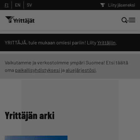
FI
EN
SV
Liity jäseneksi
Hae sivustolta tai kysy suoraan
YRITTÄJÄ, tule mukaan omiesi pariin! Liity
Yrittäjiin
.
Yrittäjien tekoälyltä
Vaikutamme ja verkostoimme ympäri Suomea! Etsi täältä
oma
paikallisyhdistyksesi
ja
aluejärjestösi
.
Hae
Suodata hakutuloksia: näytä kaikki sisältö
Yrittäjän arki