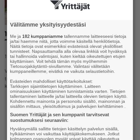
Välitämme yksityisyydestäsi
16-vuotias Samuli ahertaa aamusta iltaan:
Me ja
182 kumppaniamme
tallennamme laitteeseesi tietoja
”Haaveena omakotitalo ja sähköalan yritys”
ja/tai haemme niitä, jotta voimme käsitellä henkilötietoja.
Näitä tietoja ovat esimerkiksi evästeissä olevat yksilölliset
tunnisteet. Napsauttamalla alla olevaa linkkiä voit hyväksyä
#YRITTÄJÄNARKI
19.6.2017 klo 15:00
Uutinen
tai hallinnoida valintojasi, kuten kieltää oikeutettujen etujen
käyttämisen. Voit tehdä tämän myös myöhemmin
Tietosuojakäytäntö-sivullamme. Valintasi välitetään
Vantaalainen Samuli Markkanen tekee ensin kahdeksan
kumppaneillemme, eivätkä ne vaikuta selaustietoihin.
tuntia palkkatöitä ja lähtee sen jälkeen oman yrityksen
Evästeiden mahdolliset käyttötarkoitukset:
keikkahommiin.
Tarkkojen sijaintitietojen käyttäminen. Laitteen
ominaisuuksien käyttäminen tunnistamista varten. Tietojen
tallentaminen laitteelle ja/tai laitteella olevien tietojen käyttö.
Kohdennettu mainonta ja personoitu sisältö, mainonnan ja
sisällön mittaus, yleisötutkimus ja palvelujen kehittäminen .
Suomen Yrittäjät ja sen kumppanit tarvitsevat
suostumuksesi seuraaviin:
Hyväksymällä sallitte tietojen käsittelyn palvelun sisällä,
hylkääminen voi vaikuttaa käyttäjäkokemukseen. Jotkut
kolmannen osapuolen myyjät voivat käyttää oikeutettua