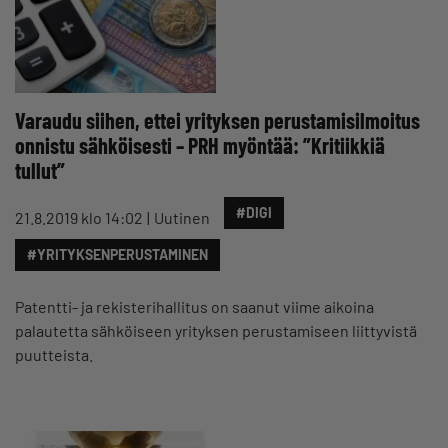
Varaudu siihen, ettei yrityksen perustamisilmoitus
onnistu sähköisesti – PRH myöntää: ”Kritiikkiä
tullut”
#DIGI
21.8.2019 klo 14:02
Uutinen
#YRITYKSENPERUSTAMINEN
Patentti- ja rekisterihallitus on saanut viime aikoina
palautetta sähköiseen yrityksen perustamiseen liittyvistä
puutteista.