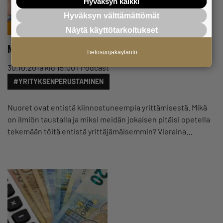
Hyväksyn kaikki
Hyväksyn välttämättömät
Näytä käyttötarkoitukset
Nuori yrittäjä, asiaa sinulle!
Tietosuojakäytäntö
30.10.2019 klo 15:00
Podcast
#YRITYKSENPERUSTAMINEN
Nuoret ovat entistä kiinnostuneempia yrittämisestä. Mikä
on ilmiön taustalla ja miksi meidän jokaisen pitäisi opetella
tekemään töitä entistä yrittäjämäisemmin? Vieraina…