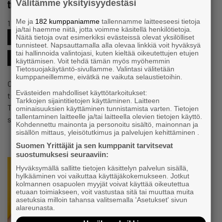
tukena
Välitämme yksityisyydestäsi
Me ja
182 kumppaniamme
tallennamme laitteeseesi tietoja
11.6.2021 klo 14:36
Tapahtuma
ja/tai haemme niitä, jotta voimme käsitellä henkilötietoja.
#YRITYKSENPERUSTAMINEN
#LIIKETOIMINTA
Näitä tietoja ovat esimerkiksi evästeissä olevat yksilölliset
tunnisteet. Napsauttamalla alla olevaa linkkiä voit hyväksyä
tai hallinnoida valintojasi, kuten kieltää oikeutettujen etujen
#RAHOITUS
käyttämisen. Voit tehdä tämän myös myöhemmin
Tietosuojakäytäntö-sivullamme. Valintasi välitetään
kumppaneillemme, eivätkä ne vaikuta selaustietoihin.
Oletko kiinnostunut työllistymään yrittäjänä? Kaipaatko
Evästeiden mahdolliset käyttötarkoitukset:
tukea tai lisää osaamista yritystoiminnan alkutaipaleella?
Tarkkojen sijaintitietojen käyttäminen. Laitteen
TE-toimisto ja ELY-keskus tukevat yrityksiä monipuolisesti
ominaisuuksien käyttäminen tunnistamista varten. Tietojen
tallentaminen laitteelle ja/tai laitteella olevien tietojen käyttö.
sen elinkaaren ja…
Kohdennettu mainonta ja personoitu sisältö, mainonnan ja
sisällön mittaus, yleisötutkimus ja palvelujen kehittäminen .
Suomen Yrittäjät ja sen kumppanit tarvitsevat
suostumuksesi seuraaviin:
Hyväksymällä sallitte tietojen käsittelyn palvelun sisällä,
hylkääminen voi vaikuttaa käyttäjäkokemukseen. Jotkut
kolmannen osapuolen myyjät voivat käyttää oikeutettua
etuaan toimiakseen, voit vastustaa sitä tai muuttaa muita
asetuksia milloin tahansa valitsemalla 'Asetukset' sivun
alareunasta.