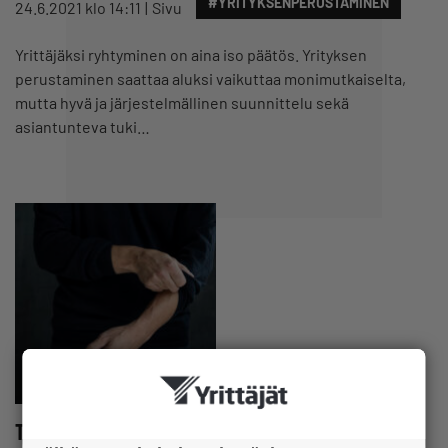
#YRITYKSENPERUSTAMINEN
24.6.2021 klo 14:11
Sivu
Yrittäjäksi ryhtyminen on aina iso päätös. Yrityksen
perustaminen saattaa aluksi vaikuttaa monimutkaiselta,
mutta hyvä ja järjestelmällinen suunnittelu sekä
asiantunteva tuki…
TE-toimisto ja ELY-keskus aloittavan yrityksen