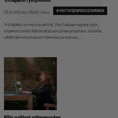
#YRITYKSENPERUSTAMINEN
23.8.2021 klo 09:52
Sivu
Yrittäjäksi on monta reittiä. Yksi haluaa napata työn
ohjakset omiin käsiinsä ja perustaa yrityksen, toisella
välähtää erinomainen liikeidea ja kolmas…
Näin valitset yritysmuodon