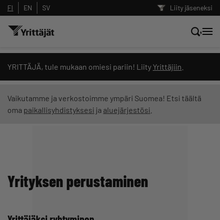
FI
EN
SV
Liity jäseneksi
Hae sivustolta tai kysy suoraan
YRITTÄJÄ, tule mukaan omiesi pariin! Liity
Yrittäjiin
.
Yrittäjien tekoälyltä
Vaikutamme ja verkostoimme ympäri Suomea! Etsi täältä
oma
paikallisyhdistyksesi
ja
aluejärjestösi
.
Hae
Suodata hakutuloksia: näytä kaikki sisältö
Yrityksen perustaminen
Yrittäjäksi ryhtyminen