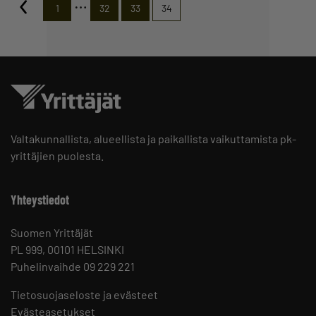
…
1
32
33
34
Valtakunnallista, alueellista ja paikallista vaikuttamista pk-
yrittäjien puolesta.
Yhteystiedot
Suomen Yrittäjät
PL 999, 00101 HELSINKI
Puhelinvaihde 09 229 221
Tietosuojaseloste ja evästeet
Evästeasetukset