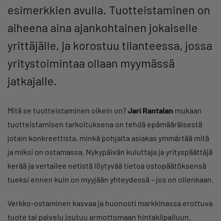
esimerkkien avulla. Tuotteistaminen on
aiheena aina ajankohtainen jokaiselle
yrittäjälle, ja korostuu tilanteessa, jossa
yritystoimintaa ollaan myymässä
jatkajalle.
Mitä se tuotteistaminen oikein on?
Jari Rantalan
mukaan
tuotteistamisen tarkoituksena on tehdä epämääräisestä
jotain konkreettista, minkä pohjalta asiakas ymmärtää mitä
ja miksi on ostamassa. Nykypäivän kuluttaja ja yrityspäättäjä
kerää ja vertailee netistä löytyvää tietoa ostopäätöksensä
tueksi ennen kuin on myyjään yhteydessä – jos on ollenkaan.
Verkko-ostaminen kasvaa ja huonosti markkinassa erottuva
tuote tai palvelu joutuu armottomaan hintakilpailuun.