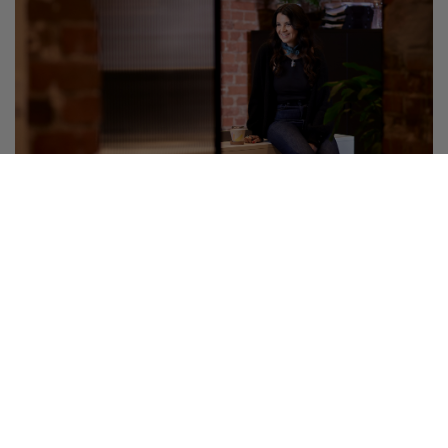
Palvelut ja edut
Yrittäjä, älä jää ongelmasi kanssa yksin!
Neuvontapalvelumme auttaa jäseniä maksutta esim. laki- ja
veroasioissa. Ota yhteyttä matalalla kynnyksellä.