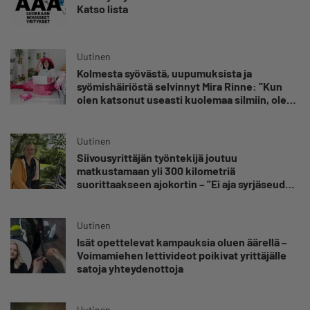
Katso lista
Uutinen
Kolmesta syövästä, uupumuksista ja
syömishäiriöstä selvinnyt Mira Rinne: ”Kun
olen katsonut useasti kuolemaa silmiin, olen
oppinut kestämään myös yrittäjyyteen
kuuluvaa epävarmuutta”
Uutinen
Siivousyrittäjän työntekijä joutuu
matkustamaan yli 300 kilometriä
suorittaakseen ajokortin – ”Ei aja syrjäseudun
etua”
Uutinen
Isät opettelevat kampauksia oluen äärellä –
Voimamiehen lettivideot poikivat yrittäjälle
satoja yhteydenottoja
Uutinen