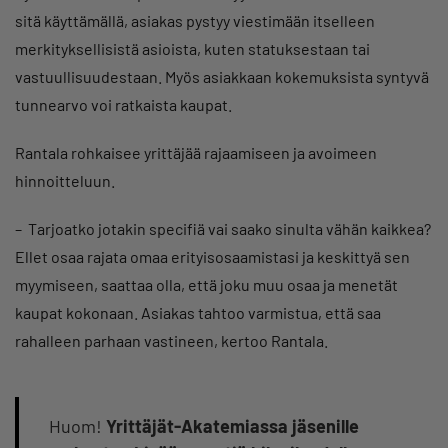
sitä käyttämällä, asiakas pystyy viestimään itselleen
merkityksellisistä asioista, kuten statuksestaan tai
vastuullisuudestaan. Myös asiakkaan kokemuksista syntyvä
tunnearvo voi ratkaista kaupat.
Rantala rohkaisee yrittäjää rajaamiseen ja avoimeen
hinnoitteluun.
– Tarjoatko jotakin specifiä vai saako sinulta vähän kaikkea?
Ellet osaa rajata omaa erityisosaamistasi ja keskittyä sen
myymiseen, saattaa olla, että joku muu osaa ja menetät
kaupat kokonaan. Asiakas tahtoo varmistua, että saa
rahalleen parhaan vastineen, kertoo Rantala.
Huom!
Yrittäjät-Akatemiassa jäsenille