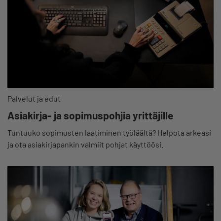
Palvelut ja edut
Asiakirja- ja sopimuspohjia yrittäjille
Tuntuuko sopimusten laatiminen työläältä? Helpota arkeasi
ja ota asiakirjapankin valmiit pohjat käyttöösi.