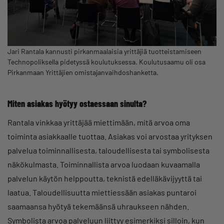
Jari Rantala kannusti pirkanmaalaisia yrittäjiä tuotteistamiseen
Technopoliksella pidetyssä koulutuksessa. Koulutusaamu oli osa
Pirkanmaan Yrittäjien omistajanvaihdoshanketta.
Miten asiakas hyötyy ostaessaan sinulta?
Rantala vinkkaa yrittäjää miettimään, mitä arvoa oma
toiminta asiakkaalle tuottaa. Asiakas voi arvostaa yrityksen
palvelua toiminnallisesta, taloudellisesta tai symbolisesta
näkökulmasta. Toiminnallista arvoa luodaan kuvaamalla
palvelun käytön helppoutta, teknistä edelläkävijyyttä tai
laatua. Taloudellisuutta miettiessään asiakas puntaroi
saamaansa hyötyä tekemäänsä uhraukseen nähden.
Symbolista arvoa palveluun liittyy esimerkiksi silloin, kun