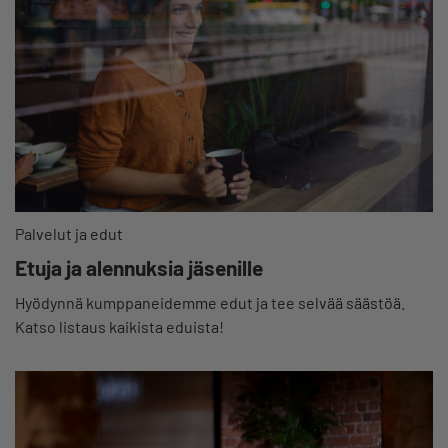
Palvelut ja edut
Etuja ja alennuksia jäsenille
Hyödynnä kumppaneidemme edut ja tee selvää säästöä.
Katso listaus kaikista eduista!