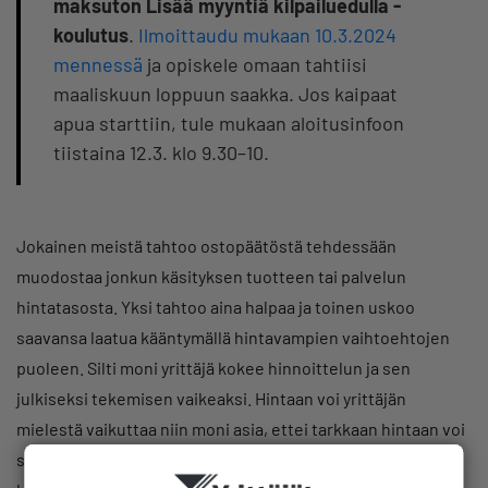
maksuton Lisää myyntiä kilpailuedulla -
koulutus
.
Ilmoittaudu mukaan 10.3.2024
mennessä
ja opiskele omaan tahtiisi
maaliskuun loppuun saakka. Jos kaipaat
apua starttiin, tule mukaan aloitusinfoon
tiistaina 12.3. klo 9.30–10.
Jokainen meistä tahtoo ostopäätöstä tehdessään
muodostaa jonkun käsityksen tuotteen tai palvelun
hintatasosta. Yksi tahtoo aina halpaa ja toinen uskoo
saavansa laatua kääntymällä hintavampien vaihtoehtojen
puoleen. Silti moni yrittäjä kokee hinnoittelun ja sen
julkiseksi tekemisen vaikeaksi. Hintaan voi yrittäjän
mielestä vaikuttaa niin moni asia, ettei tarkkaan hintaan voi
sitoutua. Toisaalta saatetaan pelätä, että kilpailija tarkistaa