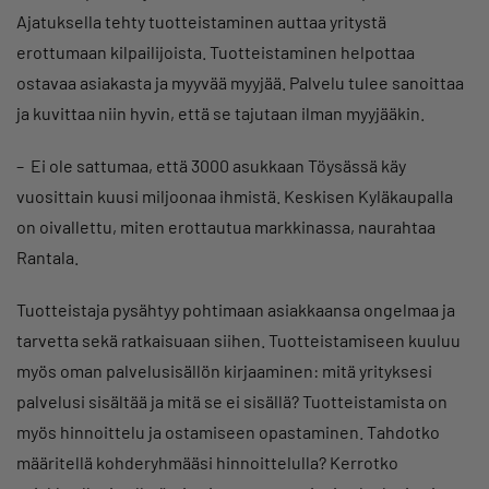
Ajatuksella tehty tuotteistaminen auttaa yritystä
erottumaan kilpailijoista. Tuotteistaminen helpottaa
ostavaa asiakasta ja myyvää myyjää. Palvelu tulee sanoittaa
ja kuvittaa niin hyvin, että se tajutaan ilman myyjääkin.
– Ei ole sattumaa, että 3000 asukkaan Töysässä käy
vuosittain kuusi miljoonaa ihmistä. Keskisen Kyläkaupalla
on oivallettu, miten erottautua markkinassa, naurahtaa
Rantala.
Tuotteistaja pysähtyy pohtimaan asiakkaansa ongelmaa ja
tarvetta sekä ratkaisuaan siihen. Tuotteistamiseen kuuluu
myös oman palvelusisällön kirjaaminen: mitä yrityksesi
palvelusi sisältää ja mitä se ei sisällä? Tuotteistamista on
myös hinnoittelu ja ostamiseen opastaminen. Tahdotko
määritellä kohderyhmääsi hinnoittelulla? Kerrotko