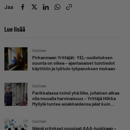
Jaa
Lue lisää
Uutinen
Pirkanmaan Yrittäjät: YEL-uudistuksen
suunta on oikea – ajantasaiset tulotiedot
käyttöön ja työtulo työpanoksen mukaan
Uutinen
Parikkalassa toimii yhä liike, jollainen alkaa
olla muualla harvinaisuus – Yrittäjä Hilkka
Myllylä tuntee asiakkaidensa jalat kuin
omansa
Uutinen
Nämä yritykset nousivat AAA-luokkaan –