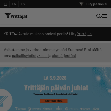
FI
EN
SV
Liity jäseneksi
Hae sivustolta tai kysy suoraan
YRITTÄJÄ, tule mukaan omiesi pariin! Liity
Yrittäjiin
.
Yrittäjien tekoälyltä
Vaikutamme ja verkostoimme ympäri Suomea! Etsi täältä
oma
paikallisyhdistyksesi
ja
aluejärjestösi
.
Hae
Suodata hakutuloksia: näytä kaikki sisältö