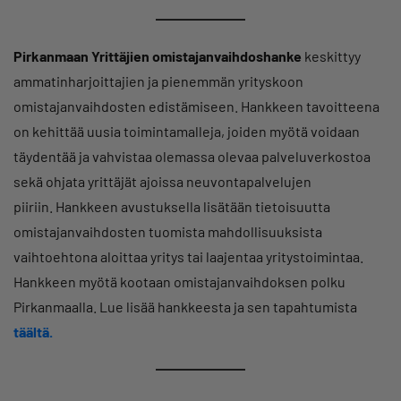
Pirkanmaan Yrittäjien omistajanvaihdoshanke
keskittyy
ammatinharjoittajien ja pienemmän yrityskoon
omistajanvaihdosten edistämiseen. Hankkeen tavoitteena
on kehittää uusia toimintamalleja, joiden myötä voidaan
täydentää ja vahvistaa olemassa olevaa palveluverkostoa
sekä ohjata yrittäjät ajoissa neuvontapalvelujen
piiriin. Hankkeen avustuksella lisätään tietoisuutta
omistajanvaihdosten tuomista mahdollisuuksista
vaihtoehtona aloittaa yritys tai laajentaa yritystoimintaa.
Hankkeen myötä kootaan omistajanvaihdoksen polku
Pirkanmaalla. Lue lisää hankkeesta ja sen tapahtumista
täältä.