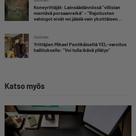
Koneyrittäjät: Lainsäädännössä ”villisian
mentävä porsaanreikä” – ”Rajoitusten
vahingot eivät voi jäädä vain yksittäisen
yrittäjän harteille”
Uutinen
Yrittäjien Mikael Pentikäiseltä YEL-varoitus
hallitukselle: ”Voi tulla ikävä yllätys”
Katso myös