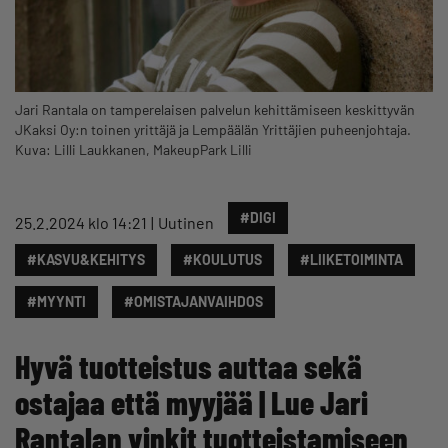
Jari Rantala on tamperelaisen palvelun kehittämiseen keskittyvän
JKaksi Oy:n toinen yrittäjä ja Lempäälän Yrittäjien puheenjohtaja.
Kuva: Lilli Laukkanen, MakeupPark Lilli
#DIGI
25.2.2024 klo 14:21
Uutinen
#KASVU&KEHITYS
#KOULUTUS
#LIIKETOIMINTA
#MYYNTI
#OMISTAJANVAIHDOS
Hyvä tuotteistus auttaa sekä
ostajaa että myyjää | Lue Jari
Rantalan vinkit tuotteistamiseen