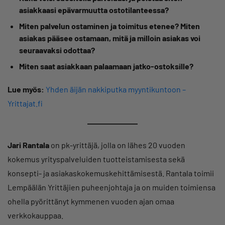
asiakkaasi epävarmuutta ostotilanteessa?
Miten palvelun ostaminen ja toimitus etenee?
Miten
asiakas pääsee ostamaan, mitä ja milloin asiakas voi
seuraavaksi odottaa?
Miten saat asiakkaan palaamaan jatko-ostoksille?
Lue myös:
Yhden äijän nakkiputka myyntikuntoon –
Yrittajat.fi
Jari Rantala
on pk-yrittäjä, jolla on lähes 20 vuoden
kokemus yrityspalveluiden tuotteistamisesta sekä
konsepti- ja asiakaskokemuskehittämisestä. Rantala toimii
Lempäälän Yrittäjien puheenjohtaja ja on muiden toimiensa
ohella pyörittänyt kymmenen vuoden ajan omaa
verkkokauppaa.