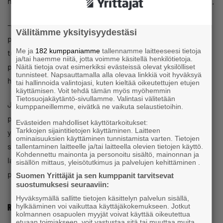
hinnan nettisivuilta ja tarjoaa samaa palvelua edullisemmin.
– Jos ainoa ongelmasi on hinta, ja koet uhkana, että joku
Välitämme yksityisyydestäsi
pöllii ideasi ja myy halvemmalla, sinulla on
Me ja
182 kumppaniamme
tallennamme laitteeseesi tietoja
tuotteistamisongelma! Erottuuko palvelusi kilpailijan
ja/tai haemme niitä, jotta voimme käsitellä henkilötietoja.
palvelusta? Tuotteistamalla vältyt joutumasta
Näitä tietoja ovat esimerkiksi evästeissä olevat yksilölliset
tunnisteet. Napsauttamalla alla olevaa linkkiä voit hyväksyä
hintavertailuun, muistuttaa Rantala.
tai hallinnoida valintojasi, kuten kieltää oikeutettujen etujen
käyttämisen. Voit tehdä tämän myös myöhemmin
Tietosuojakäytäntö-sivullamme. Valintasi välitetään
Jari Rantala kannustaa jokaista yrittäjää tuotteistamaan
kumppaneillemme, eivätkä ne vaikuta selaustietoihin.
palvelunsa. Apua voi pyytää omilta asiakkailta tai
Evästeiden mahdolliset käyttötarkoitukset:
Tarkkojen sijaintitietojen käyttäminen. Laitteen
yrittäjäkollegalta. Parhaat oivallukset saattaa synnyttää
ominaisuuksien käyttäminen tunnistamista varten. Tietojen
sellainen keskustelukumppani, joka ei tunne palveluasi
tallentaminen laitteelle ja/tai laitteella olevien tietojen käyttö.
Kohdennettu mainonta ja personoitu sisältö, mainonnan ja
lainkaan. Ne niin sanotut tyhmät kysymykset voivat
sisällön mittaus, yleisötutkimus ja palvelujen kehittäminen .
paljastaa keskeneräisen tuotteistamisen kehityskohdat.
Suomen Yrittäjät ja sen kumppanit tarvitsevat
suostumuksesi seuraaviin:
Hyväksymällä sallitte tietojen käsittelyn palvelun sisällä,
Rantalan vinkit tuotteistamiseen
hylkääminen voi vaikuttaa käyttäjäkokemukseen. Jotkut
kolmannen osapuolen myyjät voivat käyttää oikeutettua
etuaan toimiakseen, voit vastustaa sitä tai muuttaa muita