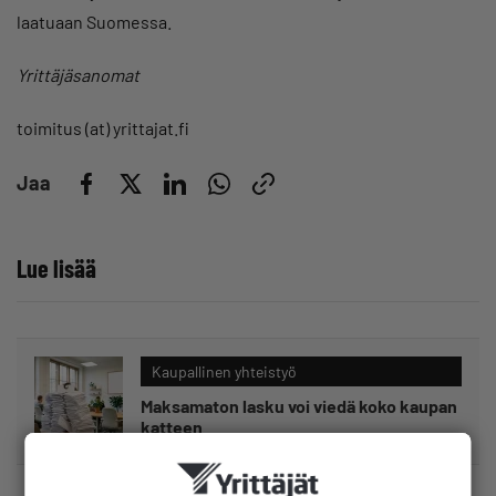
laatuaan Suomessa.
Yrittäjäsanomat
toimitus (at) yrittajat.fi
Jaa
Lue lisää
Kaupallinen yhteistyö
Maksamaton lasku voi viedä koko kaupan
katteen