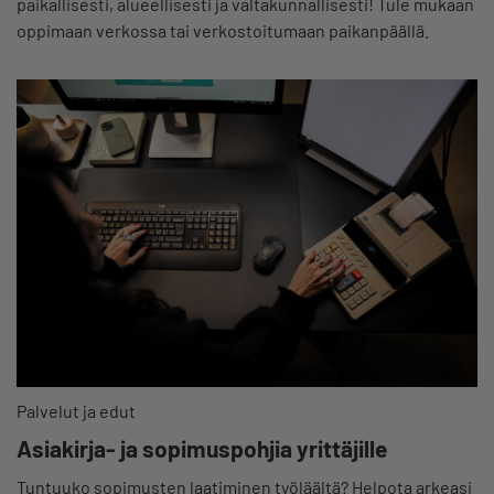
paikallisesti, alueellisesti ja valtakunnallisesti! Tule mukaan
oppimaan verkossa tai verkostoitumaan paikanpäällä.
Palvelut ja edut
Asiakirja- ja sopimuspohjia yrittäjille
Tuntuuko sopimusten laatiminen työläältä? Helpota arkeasi