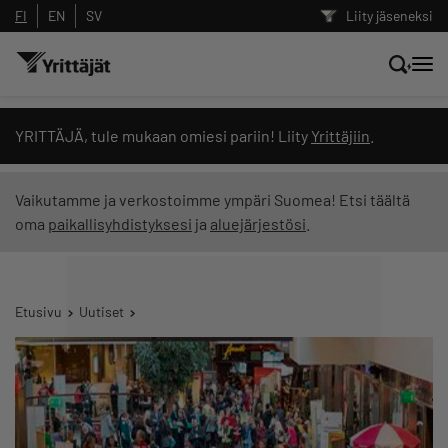
FI
EN
SV
Liity jäseneksi
Hae sivustolta tai kysy suoraan
YRITTÄJÄ, tule mukaan omiesi pariin! Liity
Yrittäjiin
.
Yrittäjien tekoälyltä
Vaikutamme ja verkostoimme ympäri Suomea! Etsi täältä
oma
paikallisyhdistyksesi
ja
aluejärjestösi
.
Hae
Suodata hakutuloksia: näytä kaikki sisältö
Etusivu
Uutiset