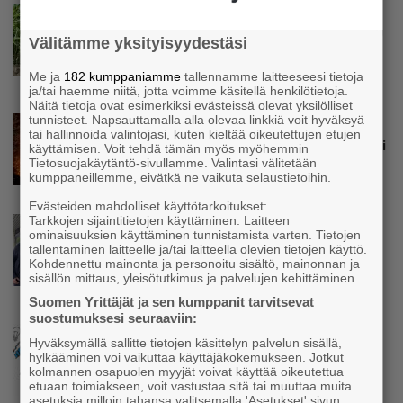
Uutinen
Parikkalassa viljellään terveyshyödyistään
Välitämme yksityisyydestäsi
tunnettua trooppista maustekasvia –
Yrittäjällä kovat odotukset: ”Ei ollut mitään
Me ja
182 kumppaniamme
tallennamme laitteeseesi tietoja
käsitystä, millainen möllykkä tulee”
ja/tai haemme niitä, jotta voimme käsitellä henkilötietoja.
Näitä tietoja ovat esimerkiksi evästeissä olevat yksilölliset
tunnisteet. Napsauttamalla alla olevaa linkkiä voit hyväksyä
Uutinen
tai hallinnoida valintojasi, kuten kieltää oikeutettujen etujen
Teollisuuden tilausten kasvu jatkuu – ”Sota ei
käyttämisen. Voit tehdä tämän myös myöhemmin
näytä horjuttavan hyvää kehitystä”
Tietosuojakäytäntö-sivullamme. Valintasi välitetään
kumppaneillemme, eivätkä ne vaikuta selaustietoihin.
Evästeiden mahdolliset käyttötarkoitukset:
Tarkkojen sijaintitietojen käyttäminen. Laitteen
Uutinen
ominaisuuksien käyttäminen tunnistamista varten. Tietojen
Parikkalassa toimii yhä liike, jollainen alkaa
tallentaminen laitteelle ja/tai laitteella olevien tietojen käyttö.
olla muualla harvinaisuus – Yrittäjä Hilkka
Kohdennettu mainonta ja personoitu sisältö, mainonnan ja
sisällön mittaus, yleisötutkimus ja palvelujen kehittäminen .
Myllylä tuntee asiakkaidensa jalat kuin
omansa
Suomen Yrittäjät ja sen kumppanit tarvitsevat
suostumuksesi seuraaviin:
Uutinen
Hyväksymällä sallitte tietojen käsittelyn palvelun sisällä,
Nämä yritykset nousivat AAA-luokkaan –
hylkääminen voi vaikuttaa käyttäjäkokemukseen. Jotkut
Katso lista
kolmannen osapuolen myyjät voivat käyttää oikeutettua
etuaan toimiakseen, voit vastustaa sitä tai muuttaa muita
asetuksia milloin tahansa valitsemalla 'Asetukset' sivun