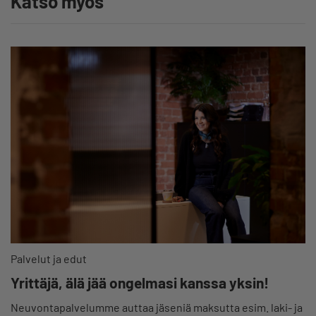
Katso myös
Palvelut ja edut
Yrittäjä, älä jää ongelmasi kanssa yksin!
Neuvontapalvelumme auttaa jäseniä maksutta esim. laki- ja