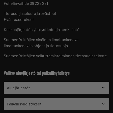
Puhelinvaihde 09 229 221
Tietosuojaseloste ja evästeet
Evästeasetukset
Keskusjärjestön yhteystiedot ja henkilöstö
Suomen Yrittäjien sisäinen ilmoituskanava
Ilmoituskanavan ohjeet ja tietosuoja
Suomen Yrittäjien vaikuttamistoiminnan tietosuojaseloste
Valitse aluejärjestö tai paikallisyhdistys
Aluejärjestöt
Paikallisyhdistykset