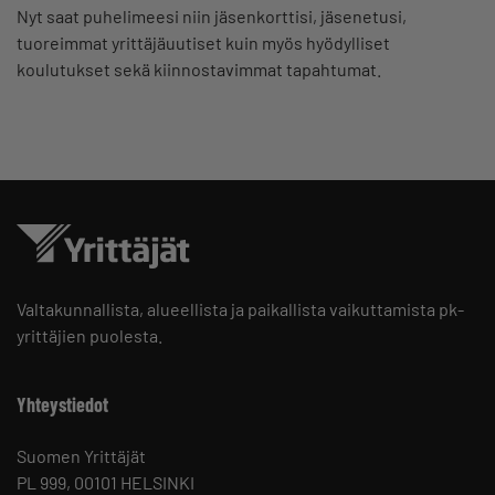
Nyt saat puhelimeesi niin jäsenkorttisi, jäsenetusi,
tuoreimmat yrittäjäuutiset kuin myös hyödylliset
koulutukset sekä kiinnostavimmat tapahtumat.
Valtakunnallista, alueellista ja paikallista vaikuttamista pk-
yrittäjien puolesta.
Yhteystiedot
Suomen Yrittäjät
PL 999, 00101 HELSINKI