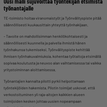
Uusi malli sujuvoittaa työntekijän etsimistä
työnantajalle
TE-toimisto hoitaa viranomaistyöt ja Työnvälityspiste pitää
säännöllisesti kuukausittain yhteyttä työnhakijaan.
– Tavoite on mahdollisimman henkilökohtaisesti ja
säännöllisesti kuunnella ja palvella ihmistä hänen
työnhakunsa tukemiseksi. Työnvälityspiste kehittää
ihmisen työnhakuvalmiuksia, kohentaa työtaitoja etsimällä
sopivaa koulutusta ja neuvoo alan vaihtamisessa tai vaikka
yritystoiminnan aloittamisessa.
Työnantajien kannalta pilotti pyrkii helpottamaan
työntekijöiden hakemista. Pilotin toimijat uskovat, että
verkostoituminen yli raja-aitojen kaikkien alueen
toimijoiden kesken johtaa uusien nopeampaan