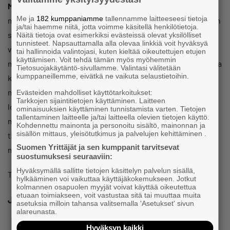
Myyntihinnat yrityksenne verkkokaupassa
voisi jatkossa
Me ja
182 kumppaniamme
tallennamme laitteeseesi tietoja
merkitä esimerkiksi siten, että tuotteiden kokonaishinta on
ja/tai haemme niitä, jotta voimme käsitellä henkilötietoja.
sama kaikille EU-kuluttaja-asiakkaille ja tällöin tuotteen
Näitä tietoja ovat esimerkiksi evästeissä olevat yksilölliset
tunnisteet. Napsauttamalla alla olevaa linkkiä voit hyväksyä
veroton hinta vaihtelee ostajan jäsenvaltion verokannan
tai hallinnoida valintojasi, kuten kieltää oikeutettujen etujen
käyttämisen. Voit tehdä tämän myös myöhemmin
mukaan, taikka siten, että tuotteiden veroton hinta on sama
Tietosuojakäytäntö-sivullamme. Valintasi välitetään
kumppaneillemme, eivätkä ne vaikuta selaustietoihin.
kaikille EU-kuluttaja-asiakkaille ja tällöin lisätyn veron
määrä vaihtelee jäsenvaltion verokannan mukaan ja myös
Evästeiden mahdolliset käyttötarkoitukset:
Tarkkojen sijaintitietojen käyttäminen. Laitteen
lopullinen hinta asiakkaalle vaihtelee jäsenvaltioiden
ominaisuuksien käyttäminen tunnistamista varten. Tietojen
tallentaminen laitteelle ja/tai laitteella olevien tietojen käyttö.
mukaan. Yrityksenne tulee siis joka tapauksessa jatkossa
Kohdennettu mainonta ja personoitu sisältö, mainonnan ja
sisällön mittaus, yleisötutkimus ja palvelujen kehittäminen .
tietää myös myymiinne tavaroihin kussakin
Suomen Yrittäjät ja sen kumppanit tarvitsevat
määränpäävaltiossa sovellettavat verokannat.
suostumuksesi seuraaviin:
Hyväksymällä sallitte tietojen käsittelyn palvelun sisällä,
Teksti:
Haglex Oy
hylkääminen voi vaikuttaa käyttäjäkokemukseen. Jotkut
kolmannen osapuolen myyjät voivat käyttää oikeutettua
etuaan toimiakseen, voit vastustaa sitä tai muuttaa muita
Jaa
asetuksia milloin tahansa valitsemalla 'Asetukset' sivun
alareunasta.
Hyväksyn kaikki