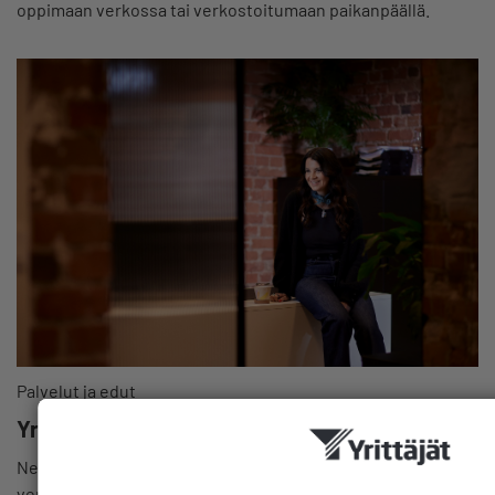
oppimaan verkossa tai verkostoitumaan paikanpäällä.
Palvelut ja edut
Yrittäjä, älä jää ongelmasi kanssa yksin!
Neuvontapalvelumme auttaa jäseniä maksutta esim. laki- ja
veroasioissa. Ota yhteyttä matalalla kynnyksellä.