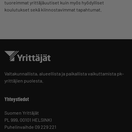
tuoreimmat yrittäjäuutiset kuin myös hyödylliset
koulutukset sekä kiinnostavimmat tapahtumat.
Valtakunnallista, alueellista ja paikallista vaikuttamista pk-
yrittäjien puolesta.
Yhteystiedot
Suomen Yrittäjät
PL 999, 00101 HELSINKI
Puhelinvaihde 09 229 221