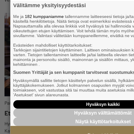
Välitämme yksityisyydestäsi
Me ja
182 kumppaniamme
tallennamme laitteeseesi tietoja ja/t
käsitellä henkilötietoja. Näitä tietoja ovat esimerkiksi evästeissä o
Napsauttamalla alla olevaa linkkiä voit hyväksyä tai hallinnoida va
oikeutettujen etujen käyttämisen. Voit tehdä tämän myös myöh
sivullamme. Valintasi välitetään kumppaneillemme, eivätkä ne vai
Evästeiden mahdolliset käyttötarkoitukset:
Tarkkojen sijaintitietojen käyttäminen. Laitteen ominaisuuksien 
varten. Tietojen tallentaminen laitteelle ja/tai laitteella olevien 
mainonta ja personoitu sisältö, mainonnan ja sisällön mittaus, yl
kehittäminen .
Suomen Yrittäjät ja sen kumppanit tarvitsevat suostumuks
Hyväksymällä sallitte tietojen käsittelyn palvelun sisällä, hylkää
käyttäjäkokemukseen. Jotkut kolmannen osapuolen myyjät voiva
toimiakseen, voit vastustaa sitä tai muuttaa muita asetuksia mill
'Asetukset' sivun alareunasta.
Palvelut ja edut
Hyväksyn kaikki
Etuja ja alennuksia jäsenille
Hyväksyn välttämättömät
Näytä käyttötarkoitukset
Hyödynnä kumppaneidemme edut ja tee selvää säästöä.
Katso listaus kaikista eduista!