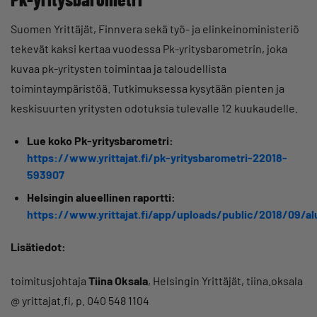
Suomen Yrittäjät, Finnvera sekä työ- ja elinkeinoministeriö
tekevät kaksi kertaa vuodessa Pk-yritysbarometrin, joka
kuvaa pk-yritysten toimintaa ja taloudellista
toimintaympäristöä. Tutkimuksessa kysytään pienten ja
keskisuurten yritysten odotuksia tulevalle 12 kuukaudelle.
Lue koko Pk-yritysbarometri:
https://www.yrittajat.fi/pk-yritysbarometri-22018-
593907
Helsingin alueellinen raportti:
https://www.yrittajat.fi/app/uploads/public/2018/09/al
Lisätiedot:
toimitusjohtaja
Tiina Oksala
, Helsingin Yrittäjät, tiina.oksala
@ yrittajat.fi, p. 040 548 1104