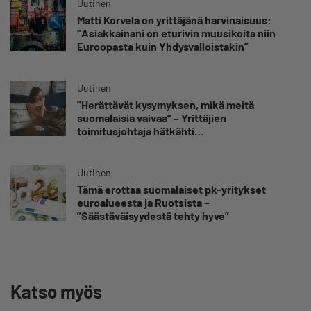
Uutinen
Matti Korvela on yrittäjänä harvinaisuus:
”Asiakkainani on eturivin muusikoita niin
Euroopasta kuin Yhdysvalloistakin”
Uutinen
”Herättävät kysymyksen, mikä meitä
suomalaisia vaivaa” – Yrittäjien
toimitusjohtaja hätkähti
sairauspoissaolotilastoa
Uutinen
Tämä erottaa suomalaiset pk-yritykset
euroalueesta ja Ruotsista −
”Säästäväisyydestä tehty hyve”
Katso myös