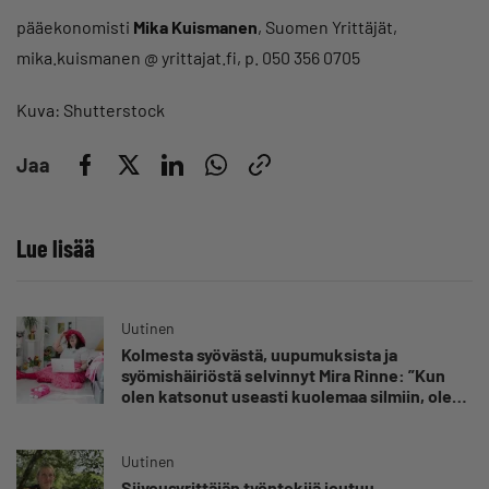
pääekonomisti
Mika Kuismanen
, Suomen Yrittäjät,
mika.kuismanen @ yrittajat.fi, p. 050 356 0705
Kuva: Shutterstock
Jaa
Lue lisää
Uutinen
Kolmesta syövästä, uupumuksista ja
syömishäiriöstä selvinnyt Mira Rinne: ”Kun
olen katsonut useasti kuolemaa silmiin, olen
oppinut kestämään myös yrittäjyyteen
kuuluvaa epävarmuutta”
Uutinen
Siivousyrittäjän työntekijä joutuu