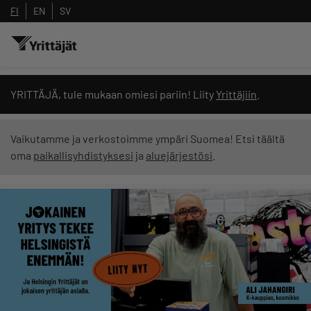
FI
EN
SV
Hae sivustolta tai kysy suoraan Yrittäjien 
YRITTÄJÄ, tule mukaan omiesi pariin! Liity
Yrittäjiin
.
Vaikutamme ja verkostoimme ympäri Suomea! Etsi täältä
oma
paikallisyhdistyksesi
ja
aluejärjestösi
.
Suodata hakutuloksia: näytä kaikki sisältö