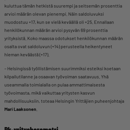
kuluttua tämän hetkistä suurempi ja seitsemän prosenttia
arvioi määrän olevan pienempi. Näin saldoluvuksi
muodostuu +17, kun se vielä keväällä oli +25. Ennallaan
henkilökunnan määrän arvioi pysyvän 69 prosenttia
yrityksistä. Koko maassa odotukset henkilökunnan määrän
osalta ovat saldoluvun (+14) perusteella heikentyneet
hieman keväästä (+17).
– Helsingissä työllistämisen suurimmiksi esteiksi koetaan
kilpailutilanne ja osaavan työvoiman saatavuus. Yhä
useammalla toimialalla on pulaa ammattimaisesta
työvoimasta, mikä vaikuttaa yritysten kasvun
mahdollisuuksiin, toteaa Helsingin Yrittäjien puheenjohtaja
Mari Laaksonen
.
Pk-yritysbarometri