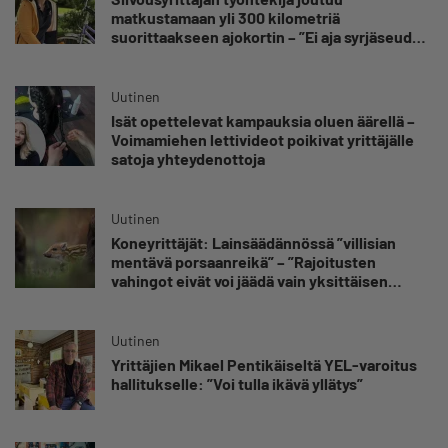
matkustamaan yli 300 kilometriä
suorittaakseen ajokortin – ”Ei aja syrjäseudun
etua”
Uutinen
Isät opettelevat kampauksia oluen äärellä –
Voimamiehen lettivideot poikivat yrittäjälle
satoja yhteydenottoja
Uutinen
Koneyrittäjät: Lainsäädännössä ”villisian
mentävä porsaanreikä” – ”Rajoitusten
vahingot eivät voi jäädä vain yksittäisen
yrittäjän harteille”
Uutinen
Yrittäjien Mikael Pentikäiseltä YEL-varoitus
hallitukselle: ”Voi tulla ikävä yllätys”