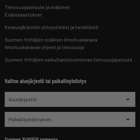
Tietosuojaseloste ja evästeet
Evästeasetukset
Keskusjärjestön yhteystiedot ja henkilöstö
Suomen Yrittäjien sisäinen ilmoituskanava
Ilmoituskanavan ohjeet ja tietosuoja
Suomen Yrittäjien vaikuttamistoiminnan tietosuojaseloste
Valitse aluejärjestö tai paikallisyhdistys
Aluejärjestöt
Paikallisyhdistykset
Suomen Yrittäjät somessa