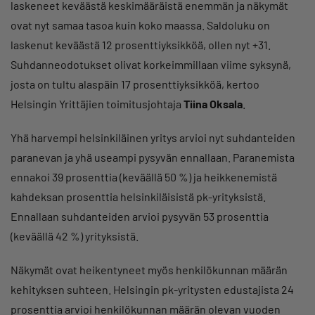
laskeneet keväästä keskimääräistä enemmän ja näkymät
ovat nyt samaa tasoa kuin koko maassa. Saldoluku on
laskenut keväästä 12 prosenttiyksikköä, ollen nyt +31.
Suhdanneodotukset olivat korkeimmillaan viime syksynä,
josta on tultu alaspäin 17 prosenttiyksikköä, kertoo
Helsingin Yrittäjien toimitusjohtaja
Tiina Oksala
.
Yhä harvempi helsinkiläinen yritys arvioi nyt suhdanteiden
paranevan ja yhä useampi pysyvän ennallaan. Paranemista
ennakoi 39 prosenttia (keväällä 50 %) ja heikkenemistä
kahdeksan prosenttia helsinkiläisistä pk-yrityksistä.
Ennallaan suhdanteiden arvioi pysyvän 53 prosenttia
(keväällä 42 %) yrityksistä.
Näkymät ovat heikentyneet myös henkilökunnan määrän
kehityksen suhteen. Helsingin pk-yritysten edustajista 24
prosenttia arvioi henkilökunnan määrän olevan vuoden