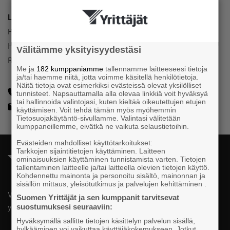
Luottamustoimi
Polvijärven Yrittäjät
Hallitus
Välitämme yksityisyydestäsi
Rahastonhoitaja
Me ja
182 kumppaniamme
tallennamme laitteeseesi tietoja
ja/tai haemme niitä, jotta voimme käsitellä henkilötietoja.
Näitä tietoja ovat esimerkiksi evästeissä olevat yksilölliset
+358503738510
tunnisteet. Napsauttamalla alla olevaa linkkiä voit hyväksyä
tai hallinnoida valintojasi, kuten kieltää oikeutettujen etujen
raili.tanskanen54@gmail.com
käyttämisen. Voit tehdä tämän myös myöhemmin
Tietosuojakäytäntö-sivullamme. Valintasi välitetään
kumppaneillemme, eivätkä ne vaikuta selaustietoihin.
Evästeiden mahdolliset käyttötarkoitukset:
Tarkkojen sijaintitietojen käyttäminen. Laitteen
ominaisuuksien käyttäminen tunnistamista varten. Tietojen
tallentaminen laitteelle ja/tai laitteella olevien tietojen käyttö.
Kohdennettu mainonta ja personoitu sisältö, mainonnan ja
sisällön mittaus, yleisötutkimus ja palvelujen kehittäminen .
Valtakunnallista, alueellista ja paikallista vaikuttamista pk-
Suomen Yrittäjät ja sen kumppanit tarvitsevat
yrittäjien puolesta.
suostumuksesi seuraaviin:
Hyväksymällä sallitte tietojen käsittelyn palvelun sisällä,
hylkääminen voi vaikuttaa käyttäjäkokemukseen. Jotkut