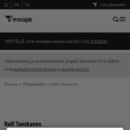
FI
EN
SV
Liity jäseneksi
Hae sivustolta tai kysy suoraan
YRITTÄJÄ, tule mukaan omiesi pariin! Liity
Yrittäjiin
.
Yrittäjien tekoälyltä
Vaikutamme ja verkostoimme ympäri Suomea! Etsi täältä
oma
paikallisyhdistyksesi
ja
aluejärjestösi
.
Hae
Etusivu
Yhteystiedot
Raili Tanskanen
Suodata hakutuloksia: näytä kaikki sisältö
Raili Tanskanen