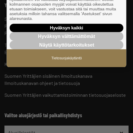
Yhteystiedot
kolmannen osapuolen myyjät voivat käyttää oikeutettua
etuaan toimiakseen, voit vastustaa sitä tai muuttaa muita
asetuksia milloin tahansa valitsemalla 'Asetukset' sivun
Suomen Yrittäjät
alareunasta.
PL 999, 00101 HELSINKI
Hyväksyn kaikki
Puhelinvaihde 09 229 221
Hyväksyn välttämättömät
Tietosuojaseloste ja evästeet
Näytä käyttötarkoitukset
Evästeasetukset
Tietosuojakäytäntö
Keskusjärjestön yhteystiedot ja henkilöstö
Suomen Yrittäjien sisäinen ilmoituskanava
Ilmoituskanavan ohjeet ja tietosuoja
Suomen Yrittäjien vaikuttamistoiminnan tietosuojaseloste
Valitse aluejärjestö tai paikallisyhdistys
Aluejärjestöt