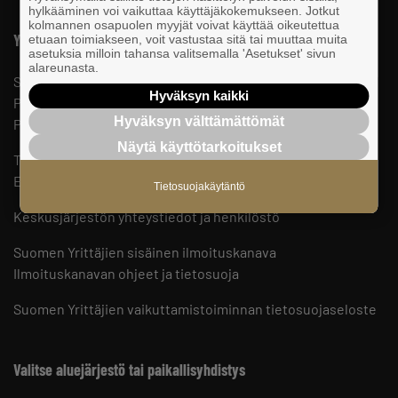
hylkääminen voi vaikuttaa käyttäjäkokemukseen. Jotkut
kolmannen osapuolen myyjät voivat käyttää oikeutettua
Yhteystiedot
etuaan toimiakseen, voit vastustaa sitä tai muuttaa muita
asetuksia milloin tahansa valitsemalla 'Asetukset' sivun
alareunasta.
Suomen Yrittäjät
Hyväksyn kaikki
PL 999, 00101 HELSINKI
Hyväksyn välttämättömät
Puhelinvaihde 09 229 221
Näytä käyttötarkoitukset
Tietosuojaseloste ja evästeet
Evästeasetukset
Tietosuojakäytäntö
Keskusjärjestön yhteystiedot ja henkilöstö
Suomen Yrittäjien sisäinen ilmoituskanava
Ilmoituskanavan ohjeet ja tietosuoja
Suomen Yrittäjien vaikuttamistoiminnan tietosuojaseloste
Valitse aluejärjestö tai paikallisyhdistys