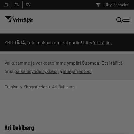
FI
EN
SV
Liity jäseneksi
Hae sivustolta tai kysy suoraan
YRITTÄJÄ, tule mukaan omiesi pariin! Liity
Yrittäjiin
.
Yrittäjien tekoälyltä
Vaikutamme ja verkostoimme ympäri Suomea! Etsi täältä
oma
paikallisyhdistyksesi
ja
aluejärjestösi
.
Hae
Etusivu
Yhteystiedot
Ari Dahlberg
Suodata hakutuloksia: näytä kaikki sisältö
Ari Dahlberg