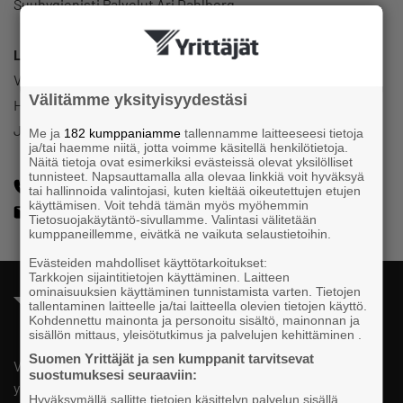
Suuhygienisti Palvelut Ari Dahlberg
Luottamustoimi
Virtain Yrittäjät
Välitämme yksityisyydestäsi
Hallitus
Jäsen
Me ja
182 kumppaniamme
tallennamme laitteeseesi tietoja
ja/tai haemme niitä, jotta voimme käsitellä henkilötietoja.
Näitä tietoja ovat esimerkiksi evästeissä olevat yksilölliset
tunnisteet. Napsauttamalla alla olevaa linkkiä voit hyväksyä
+358404156271
tai hallinnoida valintojasi, kuten kieltää oikeutettujen etujen
käyttämisen. Voit tehdä tämän myös myöhemmin
ari.dahlberg@pihlajalinna.fi
Tietosuojakäytäntö-sivullamme. Valintasi välitetään
kumppaneillemme, eivätkä ne vaikuta selaustietoihin.
Evästeiden mahdolliset käyttötarkoitukset:
Tarkkojen sijaintitietojen käyttäminen. Laitteen
ominaisuuksien käyttäminen tunnistamista varten. Tietojen
tallentaminen laitteelle ja/tai laitteella olevien tietojen käyttö.
Kohdennettu mainonta ja personoitu sisältö, mainonnan ja
sisällön mittaus, yleisötutkimus ja palvelujen kehittäminen .
Suomen Yrittäjät ja sen kumppanit tarvitsevat
Valtakunnallista, alueellista ja paikallista vaikuttamista pk-
suostumuksesi seuraaviin:
yrittäjien puolesta.
Hyväksymällä sallitte tietojen käsittelyn palvelun sisällä,