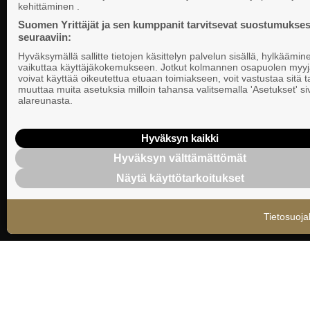
PL 999, 00101
kehittäminen .
vaikuttamista pk-yrittäjien puolesta.
Puhelinvaihde
Suomen Yrittäjät ja sen kumppanit tarvitsevat suostumukses
seuraaviin:
Tietosuojasel
Hyväksymällä sallitte tietojen käsittelyn palvelun sisällä, hylkäämin
Evästeasetuk
vaikuttaa käyttäjäkokemukseen. Jotkut kolmannen osapuolen myyj
voivat käyttää oikeutettua etuaan toimiakseen, voit vastustaa sitä t
muuttaa muita asetuksia milloin tahansa valitsemalla 'Asetukset' s
Keskusjärjest
alareunasta.
Suomen Yrittä
Ilmoituskanav
Hyväksyn kaikki
Hyväksyn välttämättömät
Suomen Yrittä
Näytä käyttötarkoitukset
tietosuojasel
Tietosuoja