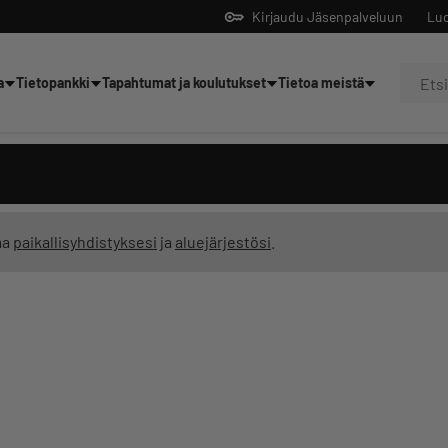
Kirjaudu Jäsenpalveluun
Luo
a
Tietopankki
Tapahtumat ja koulutukset
Tietoa meistä
Yrittäjien tekoälyltä
ma
paikallisyhdistyksesi
ja
aluejärjestösi
.