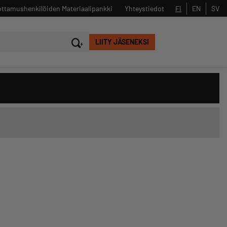
ttamushenkilöiden Materiaalipankki
FI
EN
SV
Yhteystiedot
LIITY JÄSENEKSI
Sulje
Hae