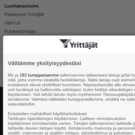
Luottamustoimi
Padasjoen Yrittäjät
Hallitus
Puheenjohtaja
+358405570632
heinotoivonenbirgitta@gmail.com
Välitämme yksityisyydestäsi
Me ja
182 kumppaniamme
tallennamme laitteeseesi tietoja ja/tai
niitä, jotta voimme käsitellä henkilötietoja. Näitä tietoja ovat esimerk
evästeissä olevat yksilölliset tunnisteet. Napsauttamalla alla olevaa 
voit hyväksyä tai hallinnoida valintojasi, kuten kieltää oikeutettujen
käyttämisen. Voit tehdä tämän myös myöhemmin Tietosuojakäytän
sivullamme. Valintasi välitetään kumppaneillemme, eivätkä ne vaik
selaustietoihin.
Yhteystiedot
Evästeiden mahdolliset käyttötarkoitukset:
Tarkkojen sijaintitietojen käyttäminen. Laitteen ominaisuuksien
käyttäminen tunnistamista varten. Tietojen tallentaminen laitteelle ja
laitteella olevien tietojen käyttö. Kohdennettu mainonta ja personoi
Suomen Yrittä
sisältö, mainonnan ja sisällön mittaus, yleisötutkimus ja palvelujen
Valtakunnallista, alueellista ja paikallista