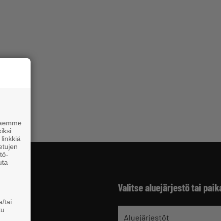
 haemme
iksi
linkkiä
 etujen
tö-
uta
Valitse aluejärjestö tai paik
/tai
tu
jät
Aluejärjestöt