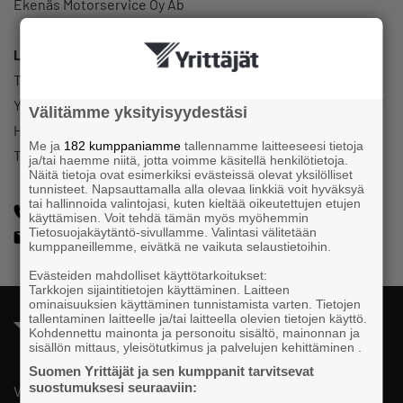
Ekenäs Motorservice Oy Ab
Luottamustoimi
Tenala-Bromarf Företagare rf - Tenholan- Bromarvin
Yrittäjät
Välitämme yksityisyydestäsi
Hallitus
Me ja
182 kumppaniamme
tallennamme laitteeseesi tietoja
Talousvastaava
ja/tai haemme niitä, jotta voimme käsitellä henkilötietoja.
Näitä tietoja ovat esimerkiksi evästeissä olevat yksilölliset
tunnisteet. Napsauttamalla alla olevaa linkkiä voit hyväksyä
tai hallinnoida valintojasi, kuten kieltää oikeutettujen etujen
+358407096263
käyttämisen. Voit tehdä tämän myös myöhemmin
Tietosuojakäytäntö-sivullamme. Valintasi välitetään
ekenasmotorservice@gmail.com
kumppaneillemme, eivätkä ne vaikuta selaustietoihin.
Evästeiden mahdolliset käyttötarkoitukset:
Tarkkojen sijaintitietojen käyttäminen. Laitteen
ominaisuuksien käyttäminen tunnistamista varten. Tietojen
tallentaminen laitteelle ja/tai laitteella olevien tietojen käyttö.
Kohdennettu mainonta ja personoitu sisältö, mainonnan ja
sisällön mittaus, yleisötutkimus ja palvelujen kehittäminen .
Suomen Yrittäjät ja sen kumppanit tarvitsevat
suostumuksesi seuraaviin:
Valtakunnallista, alueellista ja paikallista vaikuttamista pk-