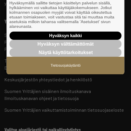
yrittäjien puolesta.
Hyväksymällä sallitte tietojen käsittelyn palvelun sisällä,
hylkääminen voi vaikuttaa käyttäjäkokemukseen. Jotkut
kolmannen osapuolen myyjät voivat käyttää oikeutettua
etuaan toimiakseen, voit vastustaa sitä tai muuttaa muita
Yhteystiedot
asetuksia milloin tahansa valitsemalla 'Asetukset' sivun
alareunasta.
Suomen Yrittäjät
Hyväksyn kaikki
PL 999, 00101 HELSINKI
Hyväksyn välttämättömät
Puhelinvaihde 09 229 221
Näytä käyttötarkoitukset
Tietosuojaseloste ja evästeet
Tietosuojakäytäntö
Evästeasetukset
Keskusjärjestön yhteystiedot ja henkilöstö
Suomen Yrittäjien sisäinen ilmoituskanava
Ilmoituskanavan ohjeet ja tietosuoja
Suomen Yrittäjien vaikuttamistoiminnan tietosuojaseloste
Valitse aluejärjestö tai paikallisyhdistys