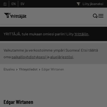
FI
EN
SV
Liity jäseneksi
Hae sivustolta tai kysy suoraan
YRITTÄJÄ, tule mukaan omiesi pariin! Liity
Yrittäjiin
.
Yrittäjien tekoälyltä
Vaikutamme ja verkostoimme ympäri Suomea! Etsi täältä
oma
paikallisyhdistyksesi
ja
aluejärjestösi
.
Hae
Etusivu
Yhteystiedot
Edgar Wirtanen
Suodata hakutuloksia: näytä kaikki sisältö
Edgar Wirtanen