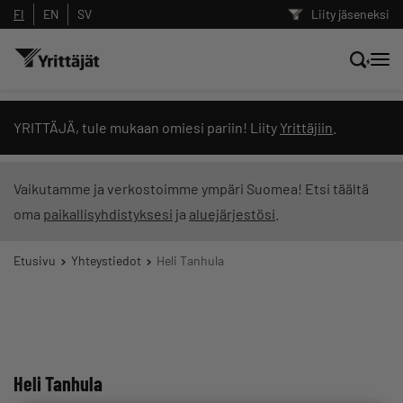
FI
EN
SV
Liity jäseneksi
Hae sivustolta tai kysy suoraan
YRITTÄJÄ, tule mukaan omiesi pariin! Liity
Yrittäjiin
.
Yrittäjien tekoälyltä
Vaikutamme ja verkostoimme ympäri Suomea! Etsi täältä
oma
paikallisyhdistyksesi
ja
aluejärjestösi
.
Hae
Etusivu
Yhteystiedot
Heli Tanhula
Suodata hakutuloksia: näytä kaikki sisältö
Heli Tanhula