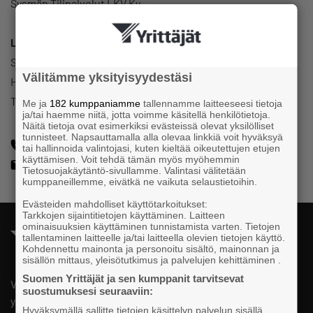
Sysmän Tilipalvelut LKV Ky
Luottamustoimi
Sysmän Yrittäjät
Välitämme yksityisyydestäsi
Hallitus
Talousvastaava
Me ja
182 kumppaniamme
tallennamme laitteeseesi tietoja
ja/tai haemme niitä, jotta voimme käsitellä henkilötietoja.
Näitä tietoja ovat esimerkiksi evästeissä olevat yksilölliset
tunnisteet. Napsauttamalla alla olevaa linkkiä voit hyväksyä
+358405792539
tai hallinnoida valintojasi, kuten kieltää oikeutettujen etujen
käyttämisen. Voit tehdä tämän myös myöhemmin
heli.tanhula@sysmantilipalvelut.fi
Tietosuojakäytäntö-sivullamme. Valintasi välitetään
kumppaneillemme, eivätkä ne vaikuta selaustietoihin.
Evästeiden mahdolliset käyttötarkoitukset:
Tarkkojen sijaintitietojen käyttäminen. Laitteen
ominaisuuksien käyttäminen tunnistamista varten. Tietojen
tallentaminen laitteelle ja/tai laitteella olevien tietojen käyttö.
Kohdennettu mainonta ja personoitu sisältö, mainonnan ja
sisällön mittaus, yleisötutkimus ja palvelujen kehittäminen .
Suomen Yrittäjät ja sen kumppanit tarvitsevat
Valtakunnallista, alueellista ja paikallista vaikuttamista pk-
suostumuksesi seuraaviin:
yrittäjien puolesta.
Hyväksymällä sallitte tietojen käsittelyn palvelun sisällä,