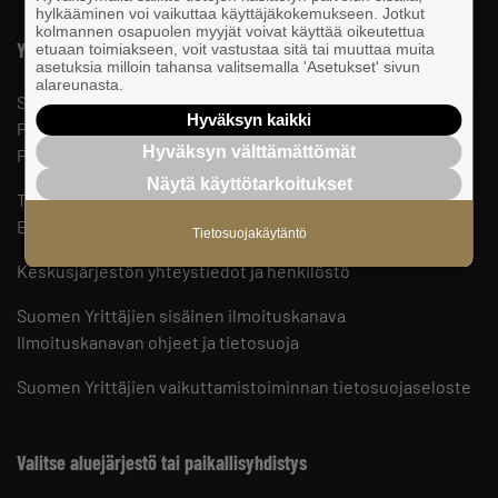
hylkääminen voi vaikuttaa käyttäjäkokemukseen. Jotkut
kolmannen osapuolen myyjät voivat käyttää oikeutettua
Yhteystiedot
etuaan toimiakseen, voit vastustaa sitä tai muuttaa muita
asetuksia milloin tahansa valitsemalla 'Asetukset' sivun
alareunasta.
Suomen Yrittäjät
Hyväksyn kaikki
PL 999, 00101 HELSINKI
Hyväksyn välttämättömät
Puhelinvaihde 09 229 221
Näytä käyttötarkoitukset
Tietosuojaseloste ja evästeet
Evästeasetukset
Tietosuojakäytäntö
Keskusjärjestön yhteystiedot ja henkilöstö
Suomen Yrittäjien sisäinen ilmoituskanava
Ilmoituskanavan ohjeet ja tietosuoja
Suomen Yrittäjien vaikuttamistoiminnan tietosuojaseloste
Valitse aluejärjestö tai paikallisyhdistys